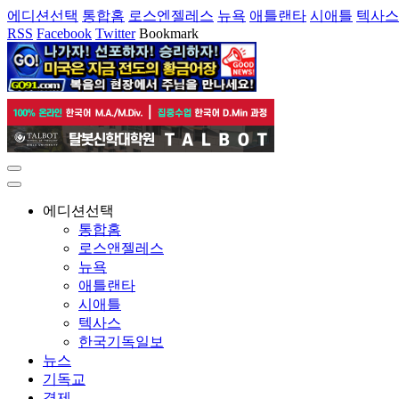
에디션선택
통합홈
로스엔젤레스
뉴욕
애틀랜타
시애틀
텍사스
RSS
Facebook
Twitter
Bookmark
에디션선택
통합홈
로스앤젤레스
뉴욕
애틀랜타
시애틀
텍사스
한국기독일보
뉴스
기독교
경제