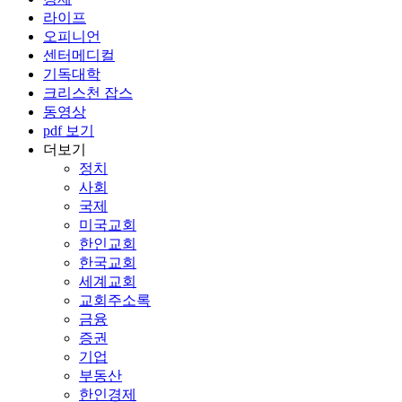
라이프
오피니언
센터메디컬
기독대학
크리스천 잡스
동영상
pdf 보기
더보기
정치
사회
국제
미국교회
한인교회
한국교회
세계교회
교회주소록
금융
증권
기업
부동산
한인경제