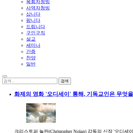
목회자청빙
사역자청빙
삽니다
팝니다
드립니다
구인구직
설교
세미나
간증
찬양
일반
화제의 영화 '오디세이' 통해, 기독교인은 무엇
크리스토퍼 놀란(Christopher Nolan) 감독의 신작 '오