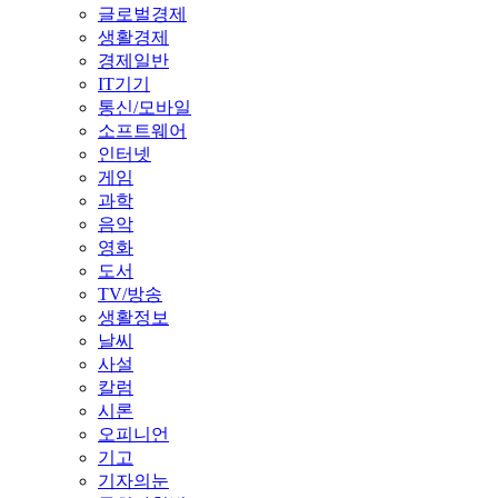
글로벌경제
생활경제
경제일반
IT기기
통신/모바일
소프트웨어
인터넷
게임
과학
음악
영화
도서
TV/방송
생활정보
날씨
사설
칼럼
시론
오피니언
기고
기자의눈