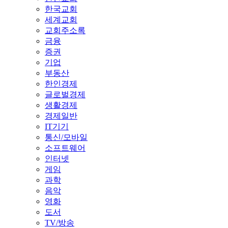
한국교회
세계교회
교회주소록
금융
증권
기업
부동산
한인경제
글로벌경제
생활경제
경제일반
IT기기
통신/모바일
소프트웨어
인터넷
게임
과학
음악
영화
도서
TV/방송