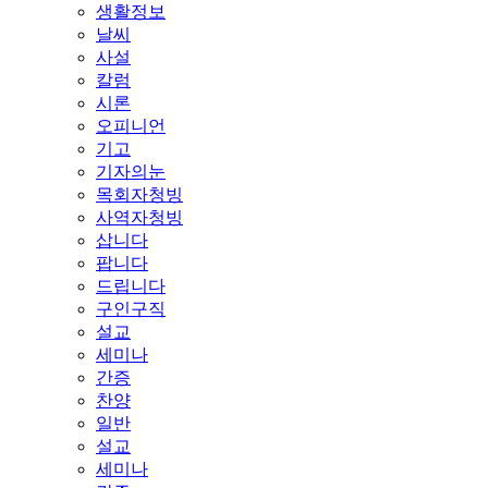
생활정보
날씨
사설
칼럼
시론
오피니언
기고
기자의눈
목회자청빙
사역자청빙
삽니다
팝니다
드립니다
구인구직
설교
세미나
간증
찬양
일반
설교
세미나