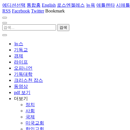
에디션선택
통합홈
English
로스엔젤레스
뉴욕
애틀랜타
시애틀
RSS
Facebook
Twitter
Bookmark
뉴스
기독교
경제
라이프
오피니언
기독대학
크리스천 잡스
동영상
pdf 보기
더보기
정치
사회
국제
미국교회
한인교회