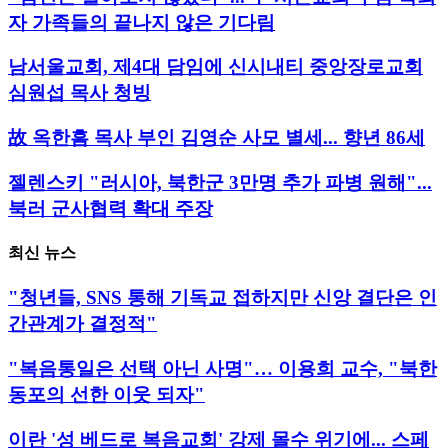
자 가족들의 끝나지 않은 기다림
남서울교회, 제4대 담임에 신시내티 중앙장로교회
심원섭 목사 청빙
故 옥한흠 목사 부인 김영순 사모 별세... 향년 86세
젤렌스키 "러시아, 북한군 3만명 추가 파병 원해"...
북러 군사협력 확대 주장
최신 뉴스
"청년들, SNS 통해 기독교 접하지만 신앙 결단은 인
간관계가 결정적"
"복음통일은 선택 아닌 사명"… 이용희 교수, "북한
동포의 선한 이웃 되자"
이란 '성 베드로 복음교회' 강제 몰수 위기에... 스페