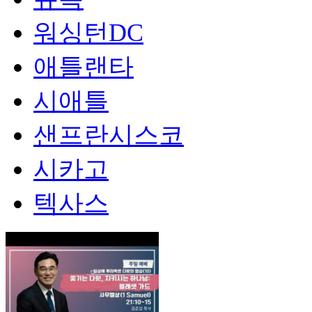
워싱턴DC
애틀랜타
시애틀
샌프란시스코
시카고
텍사스