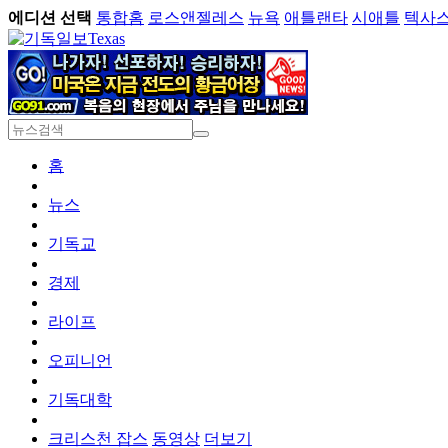
에디션 선택
통합홈
로스앤젤레스
뉴욕
애틀랜타
시애틀
텍사
Texas
홈
뉴스
기독교
경제
라이프
오피니언
기독대학
크리스천 잡스
동영상
더보기