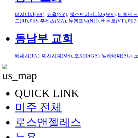
버지니아(VA)
,
뉴욕(NY)
,
웨스트버지니아(WV)
,
메릴랜드(
드(RI)
,
매사추세츠(MA)
,
뉴햄프셔(NH)
,
버몬트(VT)
,
메인
동남부 교회
테네시(TN)
,
미시시피(MS)
,
조지아(GA)
,
앨라배마(AL)
,
QUICK LINK
미주 전체
로스앤젤레스
뉴욕