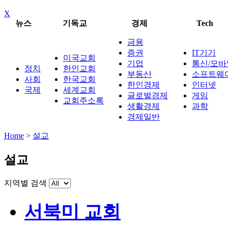
X
뉴스
기독교
경제
Tech
금융
증권
IT기기
미국교회
기업
통신/모바
정치
한인교회
부동산
소프트웨
사회
한국교회
한인경제
인터넷
국제
세계교회
글로벌경제
게임
교회주소록
생활경제
과학
경제일반
Home
>
설교
설교
지역별 검색
서북미 교회