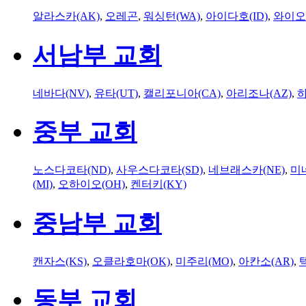
알라스카(AK)
,
오레곤
,
워싱턴(WA)
,
아이다호(ID)
,
와이오
서남부 교회
네바다(NV)
,
유타(UT)
,
캘리포니아(CA)
,
아리조나(AZ)
,
하
중부 교회
노스다코타(ND)
,
사우스다코타(SD)
,
네브래스카(NE)
,
미
(MI)
,
오하이오(OH)
,
켄터키(KY)
중남부 교회
캔자스(KS)
,
오클라호마(OK)
,
미주리(MO)
,
아칸소(AR)
,
동부 교회