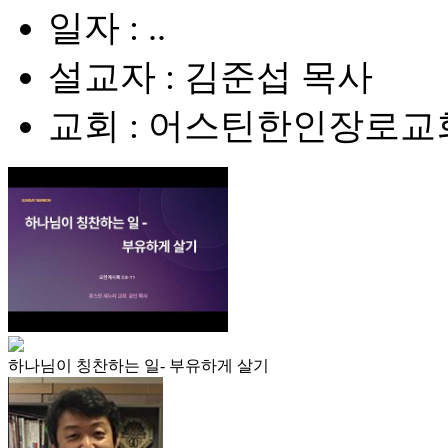
일자 : ..
설교자 : 김준섭 목사
교회 : 어스틴한인장로교
하나님이 칭찬하는 일- 부유하게 살기