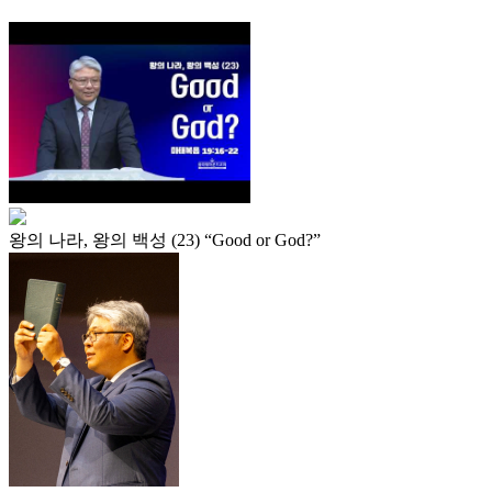
왕의 나라, 왕의 백성 (23) “Good or God?”