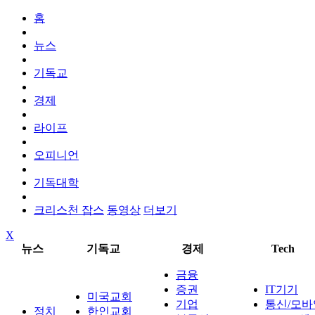
홈
뉴스
기독교
경제
라이프
오피니언
기독대학
크리스천 잡스
동영상
더보기
X
뉴스
기독교
경제
Tech
금융
증권
IT기기
미국교회
기업
통신/모바
정치
한인교회