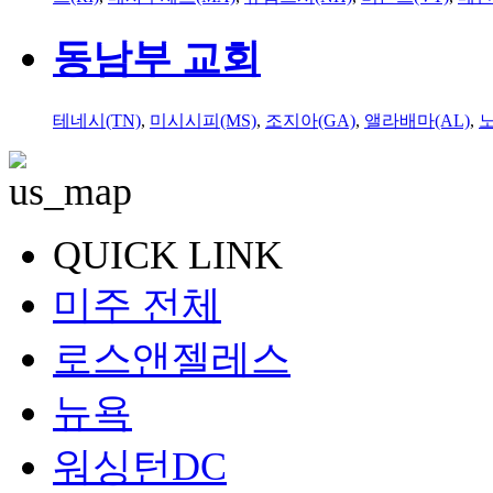
동남부 교회
테네시(TN)
,
미시시피(MS)
,
조지아(GA)
,
앨라배마(AL)
,
QUICK LINK
미주 전체
로스앤젤레스
뉴욕
워싱턴DC