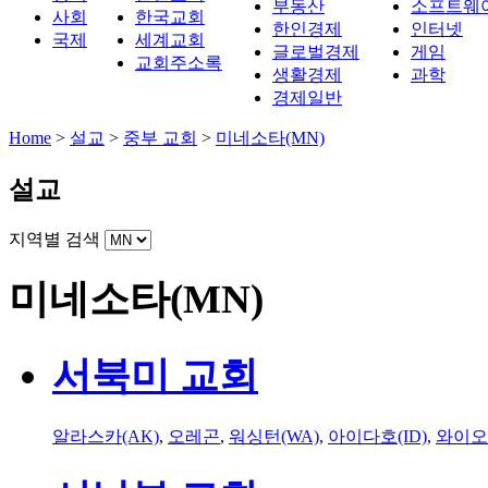
부동산
소프트웨
사회
한국교회
한인경제
인터넷
국제
세계교회
글로벌경제
게임
교회주소록
생활경제
과학
경제일반
Home
>
설교
>
중부 교회
>
미네소타(MN)
설교
지역별 검색
미네소타(MN)
서북미 교회
알라스카(AK)
,
오레곤
,
워싱턴(WA)
,
아이다호(ID)
,
와이오