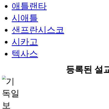
애틀랜타
시애틀
샌프란시스코
시카고
텍사스
등록된 설교