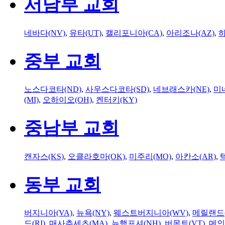
서남부 교회
네바다(NV)
,
유타(UT)
,
캘리포니아(CA)
,
아리조나(AZ)
,
하
중부 교회
노스다코타(ND)
,
사우스다코타(SD)
,
네브래스카(NE)
,
미
(MI)
,
오하이오(OH)
,
켄터키(KY)
중남부 교회
캔자스(KS)
,
오클라호마(OK)
,
미주리(MO)
,
아칸소(AR)
,
동부 교회
버지니아(VA)
,
뉴욕(NY)
,
웨스트버지니아(WV)
,
메릴랜드(
드(RI)
,
매사추세츠(MA)
,
뉴햄프셔(NH)
,
버몬트(VT)
,
메인