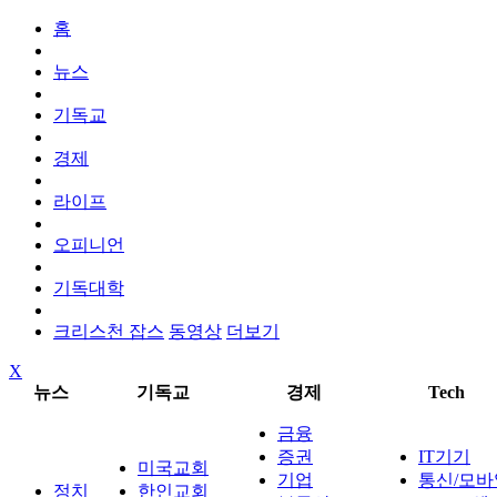
홈
뉴스
기독교
경제
라이프
오피니언
기독대학
크리스천 잡스
동영상
더보기
X
뉴스
기독교
경제
Tech
금융
증권
IT기기
미국교회
기업
통신/모바
정치
한인교회