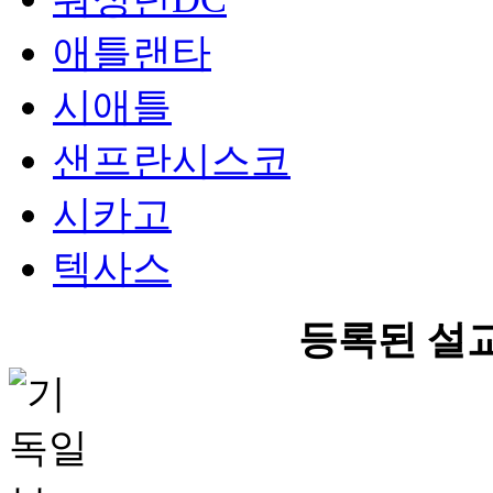
애틀랜타
시애틀
샌프란시스코
시카고
텍사스
등록된 설교