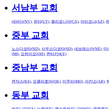
서남부 교회
네바다(NV)
,
유타(UT)
,
캘리포니아(CA)
,
아리조나(AZ)
,
하
중부 교회
노스다코타(ND)
,
사우스다코타(SD)
,
네브래스카(NE)
,
미
(MI)
,
오하이오(OH)
,
켄터키(KY)
중남부 교회
캔자스(KS)
,
오클라호마(OK)
,
미주리(MO)
,
아칸소(AR)
,
동부 교회
버지니아(VA)
,
뉴욕(NY)
,
웨스트버지니아(WV)
,
메릴랜드(