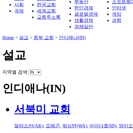
부동산
소프트웨
사회
한국교회
한인경제
인터넷
국제
세계교회
글로벌경제
게임
교회주소록
생활경제
과학
경제일반
Home
>
설교
>
중부 교회
>
인디애나(IN)
설교
지역별 검색
인디애나(IN)
서북미 교회
알라스카(AK)
,
오레곤
,
워싱턴(WA)
,
아이다호(ID)
,
와이오