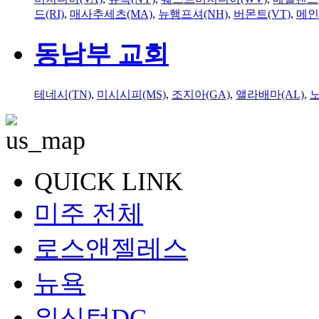
드(RI)
,
매사추세츠(MA)
,
뉴햄프셔(NH)
,
버몬트(VT)
,
메인
동남부 교회
테네시(TN)
,
미시시피(MS)
,
조지아(GA)
,
앨라배마(AL)
,
QUICK LINK
미주 전체
로스앤젤레스
뉴욕
워싱턴DC