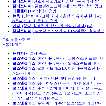
[캘리포니아]
산호세 새소망교회 영유아부 사역자 청빙
[캘리포니아]
[글로벌선교교회] 2대 담임목사 청빙 공고
[애틀랜타]
EM 사역자 청빙
[뉴욕]
[맨하탄 IN2교회] 차세대총괄, 영유아부(한어권)
초등부(영어권) 목회자 청빙.
[기타]
[청빙] 칠레한인연합교회 전임 사역자 (1명)
[캘리포니아]
[실로암 로스모어 교회] 담임목사 청빙광고
교회 부동산/렌트
부동산/렌트
[뉴저지]
선교사 숙소
[로스앤젤레스]
한인타운 5분거리 교회 장소 렌트합니다
[로스앤젤레스]
한인타운 5분거리 오피스 렌트합니다
[로스앤젤레스]
교회 서브리스 LA 한인타운 웨스턴 4가
와 5가 사이
[로스앤젤레스]
LA 한인타운 예배 공간 쉐어합니다
[로스앤젤레스]
웨어 하우스 (사무실, 비지니스)_Cypress
[로스앤젤레스]
주중 저렴하게 저희 사역공간을 나누고
자 합니다.-평신도 성경공부, 소규모 기도회, 소그룹 강
좌, 개인 교습 등 다양한 용도
[로스앤젤레스]
주일 예배와 주중 모임장소를 리스합니