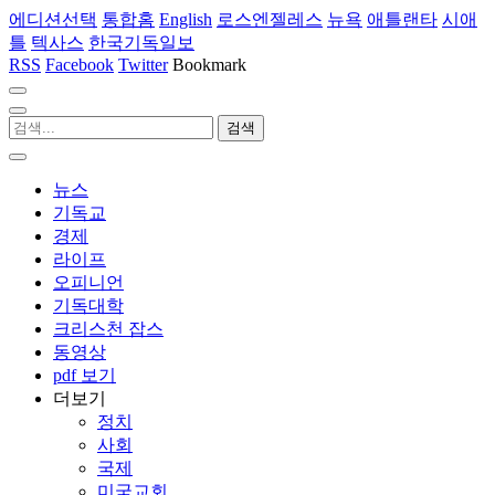
에디션선택
통합홈
English
로스엔젤레스
뉴욕
애틀랜타
시애
틀
텍사스
한국기독일보
RSS
Facebook
Twitter
Bookmark
뉴스
기독교
경제
라이프
오피니언
기독대학
크리스천 잡스
동영상
pdf 보기
더보기
정치
사회
국제
미국교회