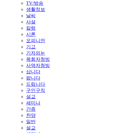
TV/방송
생활정보
날씨
사설
칼럼
시론
오피니언
기고
기자의눈
목회자청빙
사역자청빙
삽니다
팝니다
드립니다
구인구직
설교
세미나
간증
찬양
일반
설교