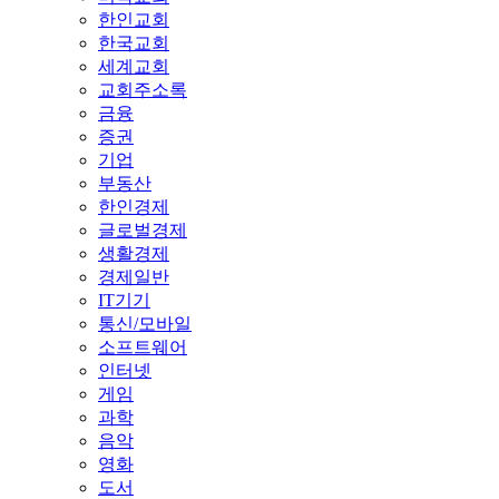
한인교회
한국교회
세계교회
교회주소록
금융
증권
기업
부동산
한인경제
글로벌경제
생활경제
경제일반
IT기기
통신/모바일
소프트웨어
인터넷
게임
과학
음악
영화
도서