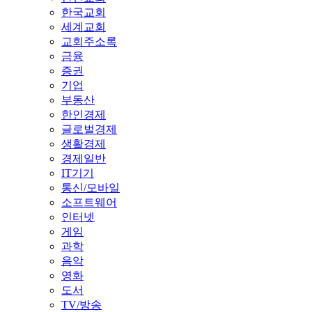
한국교회
세계교회
교회주소록
금융
증권
기업
부동산
한인경제
글로벌경제
생활경제
경제일반
IT기기
통신/모바일
소프트웨어
인터넷
게임
과학
음악
영화
도서
TV/방송