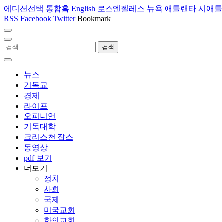
에디션선택
통합홈
English
로스엔젤레스
뉴욕
애틀랜타
시애틀
RSS
Facebook
Twitter
Bookmark
뉴스
기독교
경제
라이프
오피니언
기독대학
크리스천 잡스
동영상
pdf 보기
더보기
정치
사회
국제
미국교회
한인교회