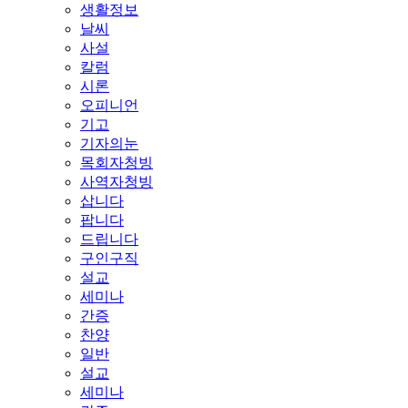
생활정보
날씨
사설
칼럼
시론
오피니언
기고
기자의눈
목회자청빙
사역자청빙
삽니다
팝니다
드립니다
구인구직
설교
세미나
간증
찬양
일반
설교
세미나