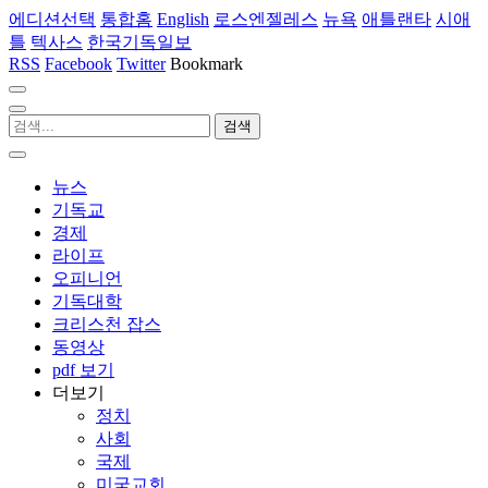
에디션선택
통합홈
English
로스엔젤레스
뉴욕
애틀랜타
시애
틀
텍사스
한국기독일보
RSS
Facebook
Twitter
Bookmark
뉴스
기독교
경제
라이프
오피니언
기독대학
크리스천 잡스
동영상
pdf 보기
더보기
정치
사회
국제
미국교회