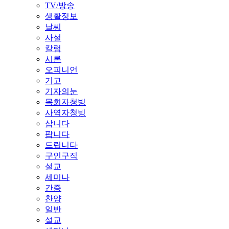
TV/방송
생활정보
날씨
사설
칼럼
시론
오피니언
기고
기자의눈
목회자청빙
사역자청빙
삽니다
팝니다
드립니다
구인구직
설교
세미나
간증
찬양
일반
설교