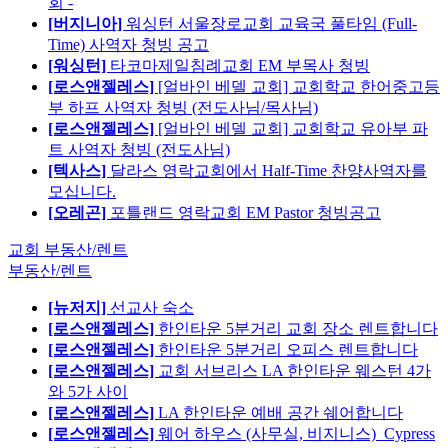
회 -
[버지니아]
워싱턴 서울장로교회 교육국 풀타임 (Full-
Time) 사역자 청빙 공고
[워싱턴]
타코마제일침례교회 EM 부목사 청빙
[로스앤젤레스]
[얼바인 베델 교회] 교회학교 한어중고등
부 하프 사역자 청빙 (전도사님/목사님)
[로스앤젤레스]
[얼바인 베델 교회] 교회학교 유아부 파
트 사역자 청빙 (전도사님)
[텍사스]
달라스 영락교회에서 Half-Time 찬양사역자를
모십니다.
[오레곤]
포틀랜드 영락교회 EM Pastor 청빙공고
교회 부동산/렌트
부동산/렌트
[뉴저지]
선교사 숙소
[로스앤젤레스]
한인타운 5분거리 교회 장소 렌트합니다
[로스앤젤레스]
한인타운 5분거리 오피스 렌트합니다
[로스앤젤레스]
교회 서브리스 LA 한인타운 웨스턴 4가
와 5가 사이
[로스앤젤레스]
LA 한인타운 예배 공간 쉐어합니다
[로스앤젤레스]
웨어 하우스 (사무실, 비지니스)_Cypress