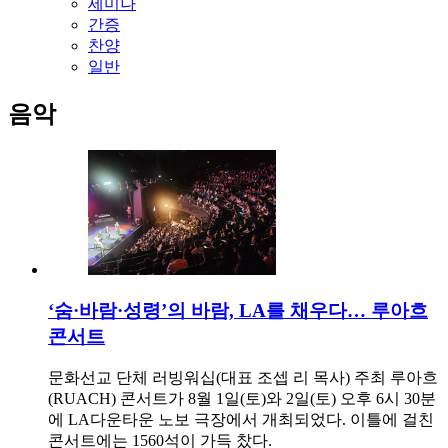
세미나
간증
찬양
일반
음악
‘숨·바람·성령’의 바람, LA를 채우다… 루아흐
콘서트
문화선교 단체 러빙워십(대표 조셉 리 목사) 주최 루아흐
(RUACH) 콘서트가 8월 1일(토)와 2일(토) 오후 6시 30분
에 LA다운타운 노보 극장에서 개최되었다. 이틀에 걸친
콘서트에는 1560석이 가득 찼다.