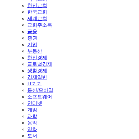
한인교회
한국교회
세계교회
교회주소록
금융
증권
기업
부동산
한인경제
글로벌경제
생활경제
경제일반
IT기기
통신/모바일
소프트웨어
인터넷
게임
과학
음악
영화
도서