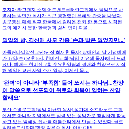
조지아 라그랜지 소재 어드밴트루터란교회에서 담임으로 사
역하는 박민찬 목사가 최근 경험했던 은혜와 간증을 나눴다.
송구영신 예배 직후 한국에서 걸려온 전화 한 통으로 시작된
그의 예기치 못한 한국행과 쉴세 없이 휘몰…
밀알의 밤, 김신애 사모 간증 '손과 발은 잃었지만...'
아틀란타밀알선교단(단장 최재휴 목사) 장애인의 날 기념예배
가 17일(수) 오후 8시, 한비전교회(담임 이요셉 목사)에서 드려
졌다. 예배는 한비전교회 수요찬양팀의 경배와 찬양으로 시작
해 밀알선교단 사역 소개 영상, 이제선 목…
'완벽'이 아니라 '부족함' 들어 쓰시는 하나님...찬양
이 말씀으로 선포되어 위로와 회복이 임하는 찬양
할래요'
부산 수영로교회(담임 이규현 목사) 성가대 소프라노로 교회
에서뿐 아니라 지역에서도 실력 있는 성악가로 활발하게 활동
하고 있는 임혜정 집사를 애틀랜타에서 만날 수 있었다. 글로
벌리폼드신학대(학장 김은수 목사, 이하 GRS…