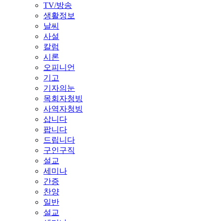
TV/방송
생활정보
날씨
사설
칼럼
시론
오피니언
기고
기자의눈
목회자청빙
사역자청빙
삽니다
팝니다
드립니다
구인구직
설교
세미나
간증
찬양
일반
설교