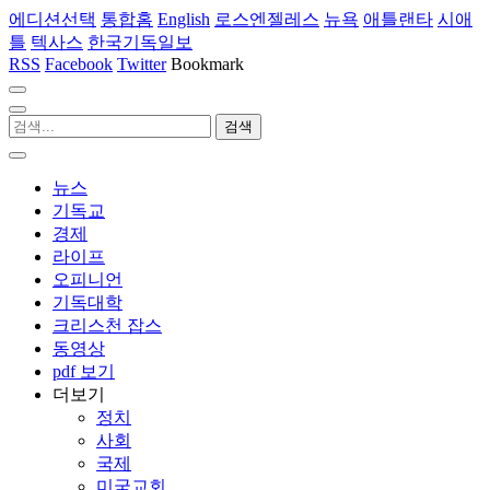
에디션선택
통합홈
English
로스엔젤레스
뉴욕
애틀랜타
시애
틀
텍사스
한국기독일보
RSS
Facebook
Twitter
Bookmark
뉴스
기독교
경제
라이프
오피니언
기독대학
크리스천 잡스
동영상
pdf 보기
더보기
정치
사회
국제
미국교회