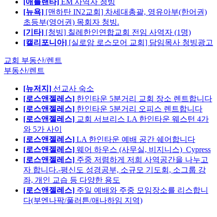
[애틀랜타]
EM 사역자 청빙
[뉴욕]
[맨하탄 IN2교회] 차세대총괄, 영유아부(한어권)
초등부(영어권) 목회자 청빙.
[기타]
[청빙] 칠레한인연합교회 전임 사역자 (1명)
[캘리포니아]
[실로암 로스모어 교회] 담임목사 청빙광고
교회 부동산/렌트
부동산/렌트
[뉴저지]
선교사 숙소
[로스앤젤레스]
한인타운 5분거리 교회 장소 렌트합니다
[로스앤젤레스]
한인타운 5분거리 오피스 렌트합니다
[로스앤젤레스]
교회 서브리스 LA 한인타운 웨스턴 4가
와 5가 사이
[로스앤젤레스]
LA 한인타운 예배 공간 쉐어합니다
[로스앤젤레스]
웨어 하우스 (사무실, 비지니스)_Cypress
[로스앤젤레스]
주중 저렴하게 저희 사역공간을 나누고
자 합니다.-평신도 성경공부, 소규모 기도회, 소그룹 강
좌, 개인 교습 등 다양한 용도
[로스앤젤레스]
주일 예배와 주중 모임장소를 리스합니
다(부엔나팍/풀러튼/애나하임 지역)