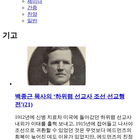
세미나
간증
찬양
일반
기고
백종근 목사의 ‘하위렴 선교사 조선 선교행
전’(21)
1912년에 신병 치료차 미국에 돌아갔던 하위렴 선교사
내외가 이태를 훌쩍 보내고, 1915년에 접어들고 나서야
조선으로 귀환할 수 있었던 것은 무엇보다 에드먼즈의
회복이 늦어진 데도 이유가 있었지만, 에드먼즈의 친정