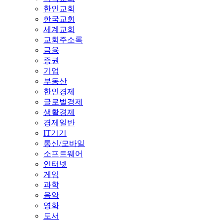
한인교회
한국교회
세계교회
교회주소록
금융
증권
기업
부동산
한인경제
글로벌경제
생활경제
경제일반
IT기기
통신/모바일
소프트웨어
인터넷
게임
과학
음악
영화
도서