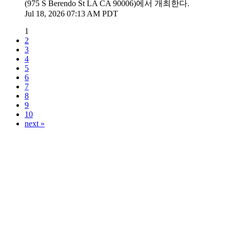
(975 S Berendo St LA CA 90006)에서 개최한다.
Jul 18, 2026 07:13 AM PDT
1
2
3
4
5
6
7
8
9
10
next »