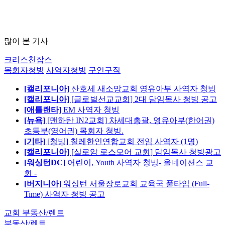
많이 본 기사
크리스천잡스
목회자청빙
사역자청빙
구인구직
[캘리포니아]
산호세 새소망교회 영유아부 사역자 청빙
[캘리포니아]
[글로벌선교교회] 2대 담임목사 청빙 공고
[애틀랜타]
EM 사역자 청빙
[뉴욕]
[맨하탄 IN2교회] 차세대총괄, 영유아부(한어권)
초등부(영어권) 목회자 청빙.
[기타]
[청빙] 칠레한인연합교회 전임 사역자 (1명)
[캘리포니아]
[실로암 로스모어 교회] 담임목사 청빙광고
[워싱턴DC]
어린이, Youth 사역자 청빙- 올네이션스 교
회 -
[버지니아]
워싱턴 서울장로교회 교육국 풀타임 (Full-
Time) 사역자 청빙 공고
교회 부동산/렌트
부동산/렌트