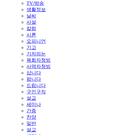
TV/방송
생활정보
날씨
사설
칼럼
시론
오피니언
기고
기자의눈
목회자청빙
사역자청빙
삽니다
팝니다
드립니다
구인구직
설교
세미나
간증
찬양
일반
설교