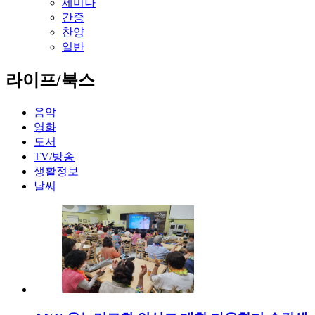
세미나
간증
찬양
일반
라이프/북스
음악
영화
도서
TV/방송
생활정보
날씨