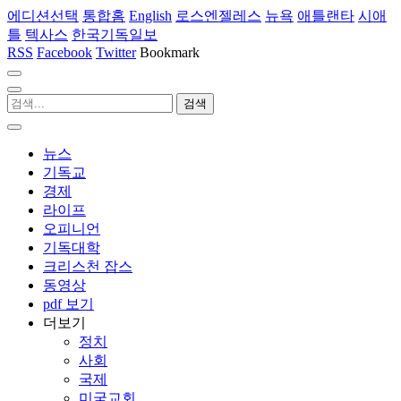
에디션선택
통합홈
English
로스엔젤레스
뉴욕
애틀랜타
시애
틀
텍사스
한국기독일보
RSS
Facebook
Twitter
Bookmark
뉴스
기독교
경제
라이프
오피니언
기독대학
크리스천 잡스
동영상
pdf 보기
더보기
정치
사회
국제
미국교회