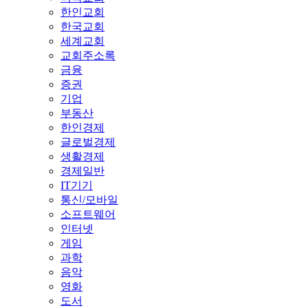
한인교회
한국교회
세계교회
교회주소록
금융
증권
기업
부동산
한인경제
글로벌경제
생활경제
경제일반
IT기기
통신/모바일
소프트웨어
인터넷
게임
과학
음악
영화
도서