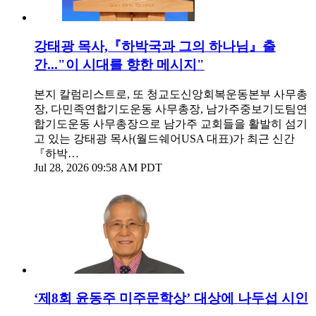
강태광 목사,『하박국과 그의 하나님』출
간..."이 시대를 향한 메시지"
본지 칼럼리스트로, 또 청교도신앙회복운동본부 사무총
장, 다민족연합기도운동 사무총장, 남가주중보기도팀연
합기도운동 사무총장으로 남가주 교회들을 활발히 섬기
고 있는 강태광 목사(월드쉐어USA 대표)가 최근 신간
『하박…
Jul 28, 2026 09:58 AM PDT
‘제8회 윤동주 미주문학상’ 대상에 나두섭 시인