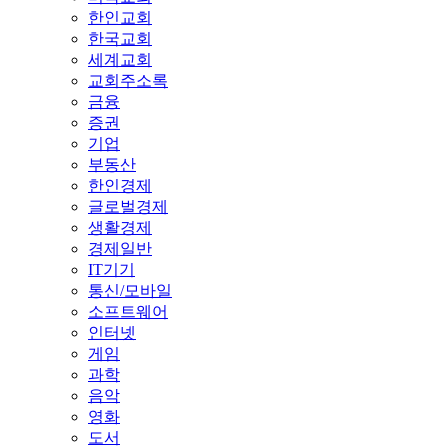
한인교회
한국교회
세계교회
교회주소록
금융
증권
기업
부동산
한인경제
글로벌경제
생활경제
경제일반
IT기기
통신/모바일
소프트웨어
인터넷
게임
과학
음악
영화
도서