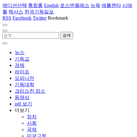
에디션선택
통합홈
English
로스엔젤레스
뉴욕
애틀랜타
시애
틀
텍사스
한국기독일보
RSS
Facebook
Twitter
Bookmark
뉴스
기독교
경제
라이프
오피니언
기독대학
크리스천 잡스
동영상
pdf 보기
더보기
정치
사회
국제
미국교회