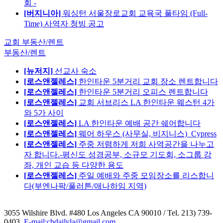
회 -
[버지니아]
워싱턴 서울장로교회 교육국 풀타임 (Full-
Time) 사역자 청빙 공고
교회 부동산/렌트
부동산/렌트
[뉴저지]
선교사 숙소
[로스앤젤레스]
한인타운 5분거리 교회 장소 렌트합니다
[로스앤젤레스]
한인타운 5분거리 오피스 렌트합니다
[로스앤젤레스]
교회 서브리스 LA 한인타운 웨스턴 4가
와 5가 사이
[로스앤젤레스]
LA 한인타운 예배 공간 쉐어합니다
[로스앤젤레스]
웨어 하우스 (사무실, 비지니스)_Cypress
[로스앤젤레스]
주중 저렴하게 저희 사역공간을 나누고
자 합니다.-평신도 성경공부, 소규모 기도회, 소그룹 강
좌, 개인 교습 등 다양한 용도
[로스앤젤레스]
주일 예배와 주중 모임장소를 리스합니
다(부엔나팍/풀러튼/애나하임 지역)
3055 Wilshire Blvd. #480 Los Angeles CA 90010
/ Tel. 213) 739-
0403,
E-mail:chdailyla@gmail.com