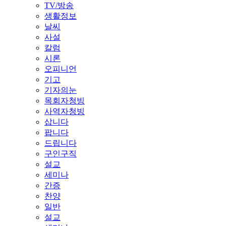
TV/방송
생활정보
날씨
사설
칼럼
시론
오피니언
기고
기자의눈
목회자청빙
사역자청빙
삽니다
팝니다
드립니다
구인구직
설교
세미나
간증
찬양
일반
설교