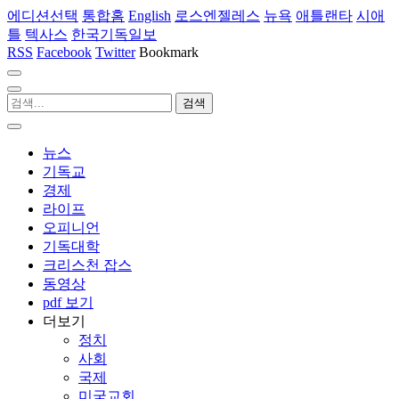
에디션선택
통합홈
English
로스엔젤레스
뉴욕
애틀랜타
시애
틀
텍사스
한국기독일보
RSS
Facebook
Twitter
Bookmark
뉴스
기독교
경제
라이프
오피니언
기독대학
크리스천 잡스
동영상
pdf 보기
더보기
정치
사회
국제
미국교회