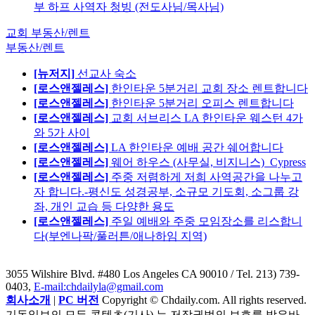
부 하프 사역자 청빙 (전도사님/목사님)
교회 부동산/렌트
부동산/렌트
[뉴저지]
선교사 숙소
[로스앤젤레스]
한인타운 5분거리 교회 장소 렌트합니다
[로스앤젤레스]
한인타운 5분거리 오피스 렌트합니다
[로스앤젤레스]
교회 서브리스 LA 한인타운 웨스턴 4가
와 5가 사이
[로스앤젤레스]
LA 한인타운 예배 공간 쉐어합니다
[로스앤젤레스]
웨어 하우스 (사무실, 비지니스)_Cypress
[로스앤젤레스]
주중 저렴하게 저희 사역공간을 나누고
자 합니다.-평신도 성경공부, 소규모 기도회, 소그룹 강
좌, 개인 교습 등 다양한 용도
[로스앤젤레스]
주일 예배와 주중 모임장소를 리스합니
다(부엔나팍/풀러튼/애나하임 지역)
3055 Wilshire Blvd. #480 Los Angeles CA 90010
/ Tel. 213) 739-
0403,
E-mail:chdailyla@gmail.com
회사소개
|
PC 버전
Copyright © Chdaily.com. All rights reserved.
기독일보의 모든 콘텐츠(기사) 는 저작권법의 보호를 받은바,