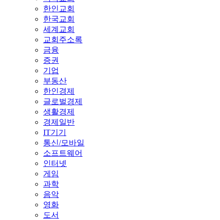
한인교회
한국교회
세계교회
교회주소록
금융
증권
기업
부동산
한인경제
글로벌경제
생활경제
경제일반
IT기기
통신/모바일
소프트웨어
인터넷
게임
과학
음악
영화
도서