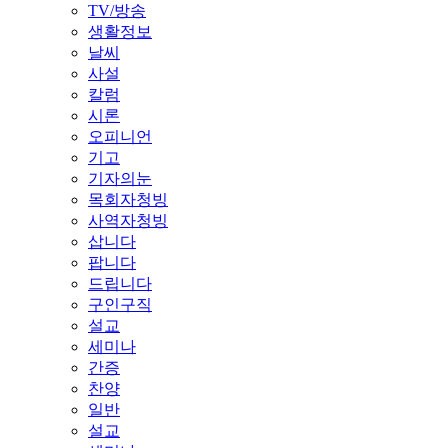
TV/방송
생활정보
날씨
사설
칼럼
시론
오피니언
기고
기자의눈
목회자청빙
사역자청빙
삽니다
팝니다
드립니다
구인구직
설교
세미나
간증
찬양
일반
설교