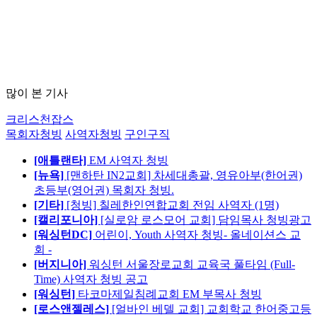
많이 본 기사
크리스천잡스
목회자청빙
사역자청빙
구인구직
[애틀랜타]
EM 사역자 청빙
[뉴욕]
[맨하탄 IN2교회] 차세대총괄, 영유아부(한어권)
초등부(영어권) 목회자 청빙.
[기타]
[청빙] 칠레한인연합교회 전임 사역자 (1명)
[캘리포니아]
[실로암 로스모어 교회] 담임목사 청빙광고
[워싱턴DC]
어린이, Youth 사역자 청빙- 올네이션스 교
회 -
[버지니아]
워싱턴 서울장로교회 교육국 풀타임 (Full-
Time) 사역자 청빙 공고
[워싱턴]
타코마제일침례교회 EM 부목사 청빙
[로스앤젤레스]
[얼바인 베델 교회] 교회학교 한어중고등