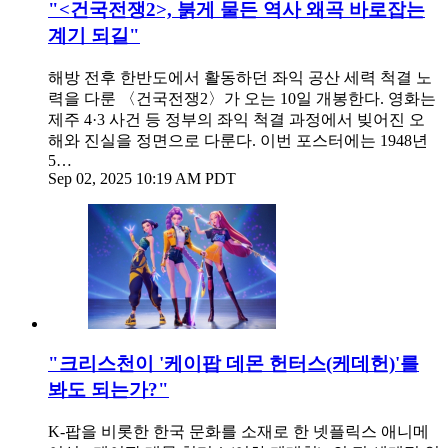
"<건국전쟁2>, 붉게 물든 역사 왜곡 바로잡는
계기 되길"
해방 전후 한반도에서 활동하던 좌익 공산 세력 척결 노
력을 다룬 〈건국전쟁2〉가 오는 10일 개봉한다. 영화는
제주 4·3 사건 등 정부의 좌익 척결 과정에서 빚어진 오
해와 진실을 정면으로 다룬다. 이번 포스터에는 1948년
5…
Sep 02, 2025 10:19 AM PDT
"크리스천이 '케이팝 데몬 헌터스(케데헌)'를
봐도 되는가?"
K-팝을 비롯한 한국 문화를 소재로 한 넷플릭스 애니메