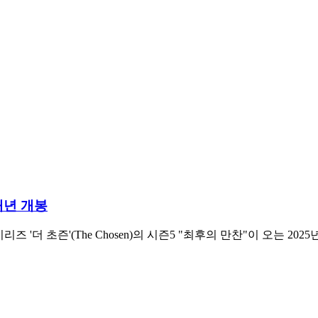
 내년 개봉
'더 초즌'(The Chosen)의 시즌5 "최후의 만찬"이 오는 202