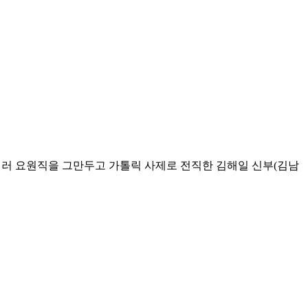
원 대테러 요원직을 그만두고 가톨릭 사제로 전직한 김해일 신부(김남