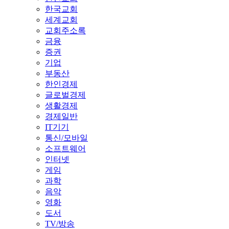
한국교회
세계교회
교회주소록
금융
증권
기업
부동산
한인경제
글로벌경제
생활경제
경제일반
IT기기
통신/모바일
소프트웨어
인터넷
게임
과학
음악
영화
도서
TV/방송