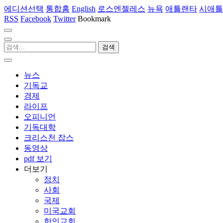
에디션선택
통합홈
English
로스엔젤레스
뉴욕
애틀랜타
시애틀
RSS
Facebook
Twitter
Bookmark
뉴스
기독교
경제
라이프
오피니언
기독대학
크리스천 잡스
동영상
pdf 보기
더보기
정치
사회
국제
미국교회
한인교회