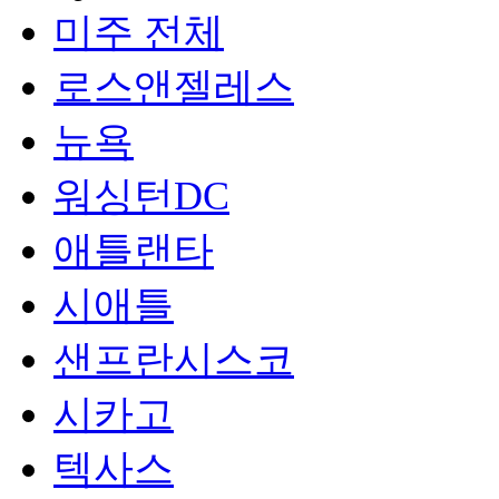
미주 전체
로스앤젤레스
뉴욕
워싱턴DC
애틀랜타
시애틀
샌프란시스코
시카고
텍사스