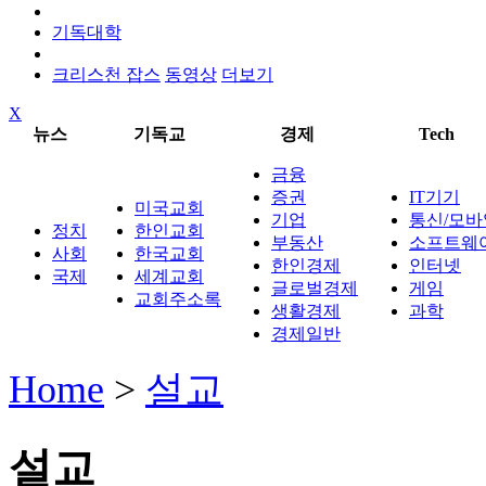
기독대학
크리스천 잡스
동영상
더보기
X
뉴스
기독교
경제
Tech
금융
증권
IT기기
미국교회
기업
통신/모바
정치
한인교회
부동산
소프트웨
사회
한국교회
한인경제
인터넷
국제
세계교회
글로벌경제
게임
교회주소록
생활경제
과학
경제일반
Home
>
설교
설교