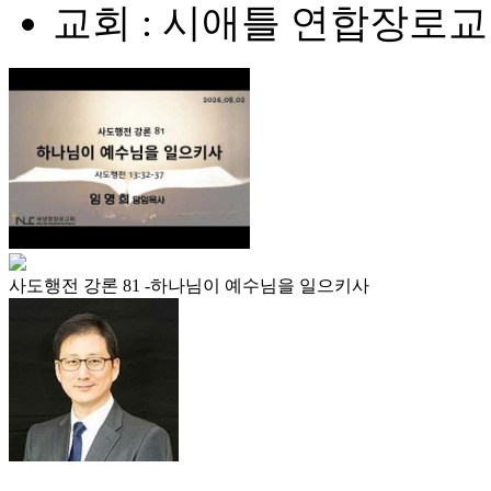
교회 : 시애틀 연합장로
사도행전 강론 81 -하나님이 예수님을 일으키사