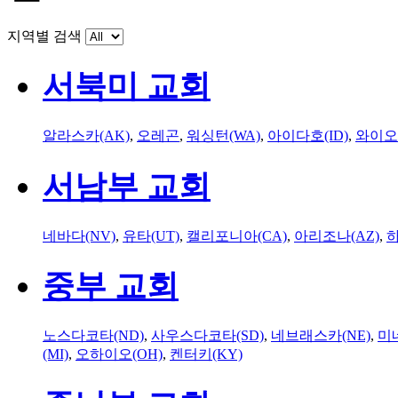
지역별 검색
서북미 교회
알라스카(AK)
,
오레곤
,
워싱턴(WA)
,
아이다호(ID)
,
와이오
서남부 교회
네바다(NV)
,
유타(UT)
,
캘리포니아(CA)
,
아리조나(AZ)
,
하
중부 교회
노스다코타(ND)
,
사우스다코타(SD)
,
네브래스카(NE)
,
미
(MI)
,
오하이오(OH)
,
켄터키(KY)