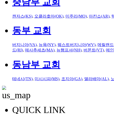
중남부 교회
캔자스(KS)
,
오클라호마(OK)
,
미주리(MO)
,
아칸소(AR)
,
동부 교회
버지니아(VA)
,
뉴욕(NY)
,
웨스트버지니아(WV)
,
메릴랜드(
드(RI)
,
매사추세츠(MA)
,
뉴햄프셔(NH)
,
버몬트(VT)
,
메인
동남부 교회
테네시(TN)
,
미시시피(MS)
,
조지아(GA)
,
앨라배마(AL)
,
QUICK LINK