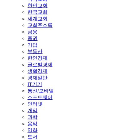
한인교회
한국교회
세계교회
교회주소록
금융
증권
기업
부동산
한인경제
글로벌경제
생활경제
경제일반
IT기기
통신/모바일
소프트웨어
인터넷
게임
과학
음악
영화
도서