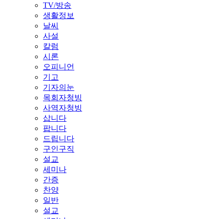
TV/방송
생활정보
날씨
사설
칼럼
시론
오피니언
기고
기자의눈
목회자청빙
사역자청빙
삽니다
팝니다
드립니다
구인구직
설교
세미나
간증
찬양
일반
설교