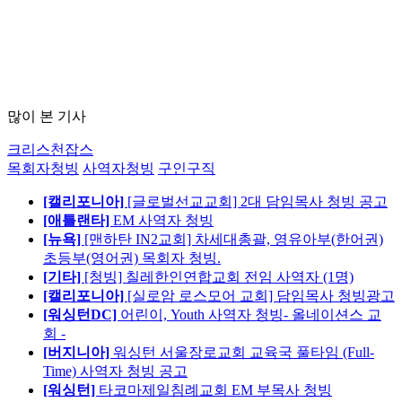
많이 본 기사
크리스천잡스
목회자청빙
사역자청빙
구인구직
[캘리포니아]
[글로벌선교교회] 2대 담임목사 청빙 공고
[애틀랜타]
EM 사역자 청빙
[뉴욕]
[맨하탄 IN2교회] 차세대총괄, 영유아부(한어권)
초등부(영어권) 목회자 청빙.
[기타]
[청빙] 칠레한인연합교회 전임 사역자 (1명)
[캘리포니아]
[실로암 로스모어 교회] 담임목사 청빙광고
[워싱턴DC]
어린이, Youth 사역자 청빙- 올네이션스 교
회 -
[버지니아]
워싱턴 서울장로교회 교육국 풀타임 (Full-
Time) 사역자 청빙 공고
[워싱턴]
타코마제일침례교회 EM 부목사 청빙