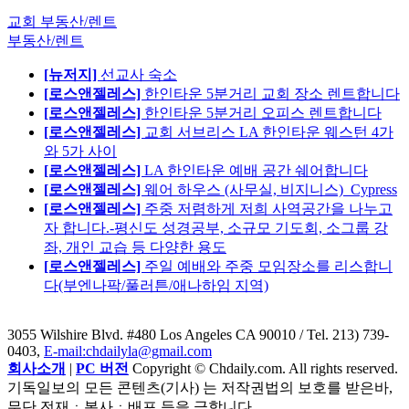
교회 부동산/렌트
부동산/렌트
[뉴저지]
선교사 숙소
[로스앤젤레스]
한인타운 5분거리 교회 장소 렌트합니다
[로스앤젤레스]
한인타운 5분거리 오피스 렌트합니다
[로스앤젤레스]
교회 서브리스 LA 한인타운 웨스턴 4가
와 5가 사이
[로스앤젤레스]
LA 한인타운 예배 공간 쉐어합니다
[로스앤젤레스]
웨어 하우스 (사무실, 비지니스)_Cypress
[로스앤젤레스]
주중 저렴하게 저희 사역공간을 나누고
자 합니다.-평신도 성경공부, 소규모 기도회, 소그룹 강
좌, 개인 교습 등 다양한 용도
[로스앤젤레스]
주일 예배와 주중 모임장소를 리스합니
다(부엔나팍/풀러튼/애나하임 지역)
3055 Wilshire Blvd. #480 Los Angeles CA 90010
/ Tel. 213) 739-
0403,
E-mail:chdailyla@gmail.com
회사소개
|
PC 버전
Copyright © Chdaily.com. All rights reserved.
기독일보의 모든 콘텐츠(기사) 는 저작권법의 보호를 받은바,
무단 전재ㆍ복사ㆍ배포 등을 금합니다.