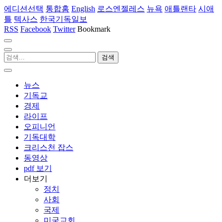
에디션선택
통합홈
English
로스엔젤레스
뉴욕
애틀랜타
시애
틀
텍사스
한국기독일보
RSS
Facebook
Twitter
Bookmark
뉴스
기독교
경제
라이프
오피니언
기독대학
크리스천 잡스
동영상
pdf 보기
더보기
정치
사회
국제
미국교회