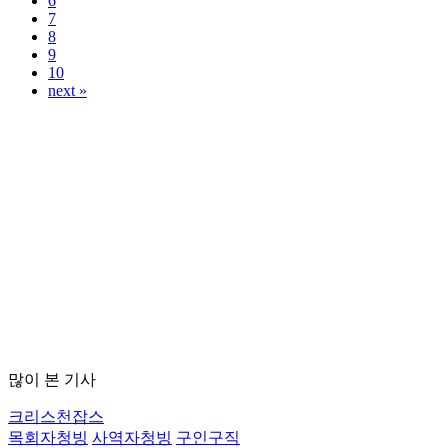
6
7
8
9
10
next »
많이 본 기사
크리스천잡스
목회자청빙
사역자청빙
구인구직