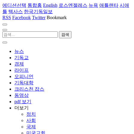
에디션선택
통합홈
English
로스엔젤레스
뉴욕
애틀랜타
시애
틀
텍사스
한국기독일보
RSS
Facebook
Twitter
Bookmark
뉴스
기독교
경제
라이프
오피니언
기독대학
크리스천 잡스
동영상
pdf 보기
더보기
정치
사회
국제
미국교회