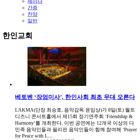
세미나
간증
찬양
일반
한인교회
베토벤 ‘장엄미사’, 한인사회 최초 무대 오른다
LAKMA(단장 최승호, 음악감독 윤임상)가 8일(토) 월트
디즈니 콘서트홀에서 제15회 정기연주회 ‘Friendship &
Harmony’를 개최한다. 이번 공연에는 12개국 이상의 다
민족 음악인들과 필리핀 음악인들이 함께 참여해 ‘Prayer
for Peace with L…