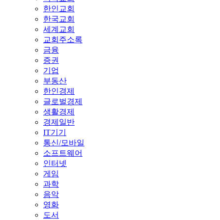
한인교회
한국교회
세계교회
교회주소록
금융
증권
기업
부동산
한인경제
글로벌경제
생활경제
경제일반
IT기기
통신/모바일
소프트웨어
인터넷
게임
과학
음악
영화
도서