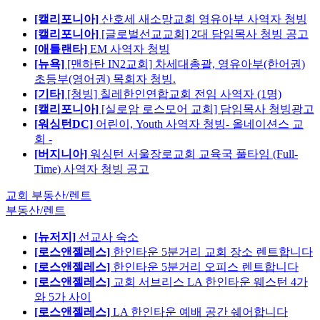
[캘리포니아]
산호세 새소망교회 영유아부 사역자 청빙
[캘리포니아]
[글로벌선교교회] 2대 담임목사 청빙 공고
[애틀랜타]
EM 사역자 청빙
[뉴욕]
[맨하탄 IN2교회] 차세대총괄, 영유아부(한어권)
초등부(영어권) 목회자 청빙.
[기타]
[청빙] 칠레한인연합교회 전임 사역자 (1명)
[캘리포니아]
[실로암 로스모어 교회] 담임목사 청빙광고
[워싱턴DC]
어린이, Youth 사역자 청빙- 올네이션스 교
회 -
[버지니아]
워싱턴 서울장로교회 교육국 풀타임 (Full-
Time) 사역자 청빙 공고
교회 부동산/렌트
부동산/렌트
[뉴저지]
선교사 숙소
[로스앤젤레스]
한인타운 5분거리 교회 장소 렌트합니다
[로스앤젤레스]
한인타운 5분거리 오피스 렌트합니다
[로스앤젤레스]
교회 서브리스 LA 한인타운 웨스턴 4가
와 5가 사이
[로스앤젤레스]
LA 한인타운 예배 공간 쉐어합니다