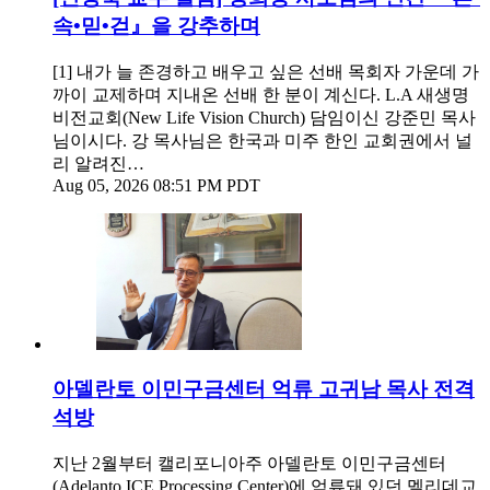
속•믿•걷』을 강추하며
[1] 내가 늘 존경하고 배우고 싶은 선배 목회자 가운데 가
까이 교제하며 지내온 선배 한 분이 계신다. L.A 새생명
비전교회(New Life Vision Church) 담임이신 강준민 목사
님이시다. 강 목사님은 한국과 미주 한인 교회권에서 널
리 알려진…
Aug 05, 2026 08:51 PM PDT
아델란토 이민구금센터 억류 고귀남 목사 전격
석방
지난 2월부터 캘리포니아주 아델란토 이민구금센터
(Adelanto ICE Processing Center)에 억류돼 있던 멜리데교