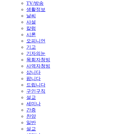
TV/방송
생활정보
날씨
사설
칼럼
시론
오피니언
기고
기자의눈
목회자청빙
사역자청빙
삽니다
팝니다
드립니다
구인구직
설교
세미나
간증
찬양
일반
설교