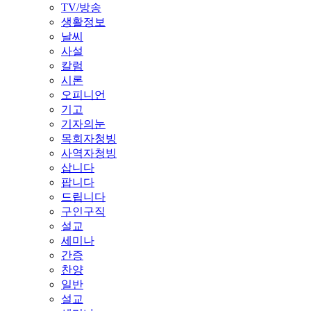
TV/방송
생활정보
날씨
사설
칼럼
시론
오피니언
기고
기자의눈
목회자청빙
사역자청빙
삽니다
팝니다
드립니다
구인구직
설교
세미나
간증
찬양
일반
설교