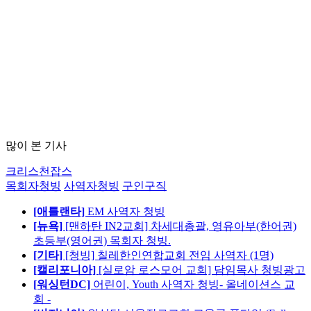
많이 본 기사
크리스천잡스
목회자청빙
사역자청빙
구인구직
[애틀랜타]
EM 사역자 청빙
[뉴욕]
[맨하탄 IN2교회] 차세대총괄, 영유아부(한어권)
초등부(영어권) 목회자 청빙.
[기타]
[청빙] 칠레한인연합교회 전임 사역자 (1명)
[캘리포니아]
[실로암 로스모어 교회] 담임목사 청빙광고
[워싱턴DC]
어린이, Youth 사역자 청빙- 올네이션스 교
회 -