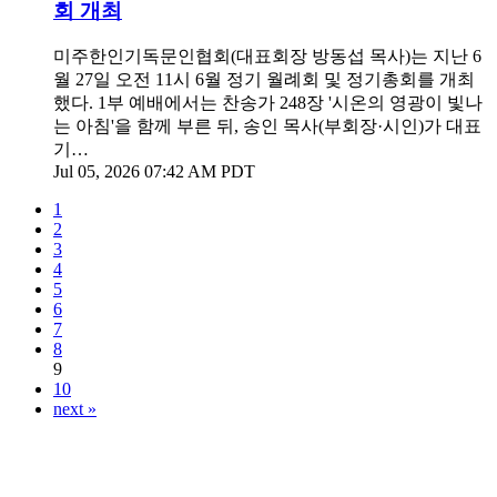
회 개최
미주한인기독문인협회(대표회장 방동섭 목사)는 지난 6
월 27일 오전 11시 6월 정기 월례회 및 정기총회를 개최
했다. 1부 예배에서는 찬송가 248장 '시온의 영광이 빛나
는 아침'을 함께 부른 뒤, 송인 목사(부회장·시인)가 대표
기…
Jul 05, 2026 07:42 AM PDT
1
2
3
4
5
6
7
8
9
10
next »