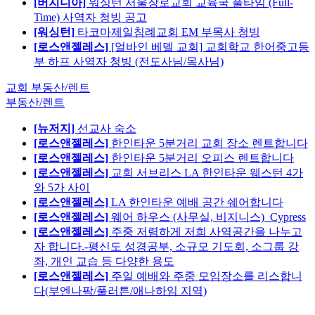
[버지니아]
워싱턴 서울장로교회 교육국 풀타임 (Full-
Time) 사역자 청빙 공고
[워싱턴]
타코마제일침례교회 EM 부목사 청빙
[로스앤젤레스]
[얼바인 베델 교회] 교회학교 한어중고등
부 하프 사역자 청빙 (전도사님/목사님)
교회 부동산/렌트
부동산/렌트
[뉴저지]
선교사 숙소
[로스앤젤레스]
한인타운 5분거리 교회 장소 렌트합니다
[로스앤젤레스]
한인타운 5분거리 오피스 렌트합니다
[로스앤젤레스]
교회 서브리스 LA 한인타운 웨스턴 4가
와 5가 사이
[로스앤젤레스]
LA 한인타운 예배 공간 쉐어합니다
[로스앤젤레스]
웨어 하우스 (사무실, 비지니스)_Cypress
[로스앤젤레스]
주중 저렴하게 저희 사역공간을 나누고
자 합니다.-평신도 성경공부, 소규모 기도회, 소그룹 강
좌, 개인 교습 등 다양한 용도
[로스앤젤레스]
주일 예배와 주중 모임장소를 리스합니
다(부엔나팍/풀러튼/애나하임 지역)