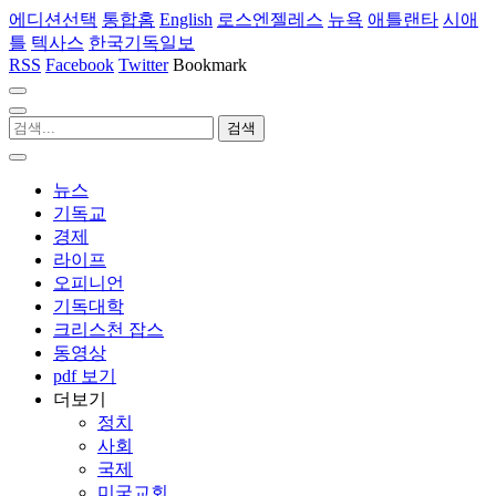
에디션선택
통합홈
English
로스엔젤레스
뉴욕
애틀랜타
시애
틀
텍사스
한국기독일보
RSS
Facebook
Twitter
Bookmark
뉴스
기독교
경제
라이프
오피니언
기독대학
크리스천 잡스
동영상
pdf 보기
더보기
정치
사회
국제
미국교회