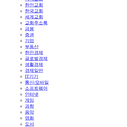
한인교회
한국교회
세계교회
교회주소록
금융
증권
기업
부동산
한인경제
글로벌경제
생활경제
경제일반
IT기기
통신/모바일
소프트웨어
인터넷
게임
과학
음악
영화
도서