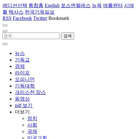
에디션선택
통합홈
English
로스엔젤레스
뉴욕
애틀랜타
시애
틀
텍사스
한국기독일보
RSS
Facebook
Twitter
Bookmark
뉴스
기독교
경제
라이프
오피니언
기독대학
크리스천 잡스
동영상
pdf 보기
더보기
정치
사회
국제
미국교회