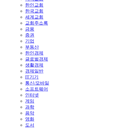
한인교회
한국교회
세계교회
교회주소록
금융
증권
기업
부동산
한인경제
글로벌경제
생활경제
경제일반
IT기기
통신/모바일
소프트웨어
인터넷
게임
과학
음악
영화
도서