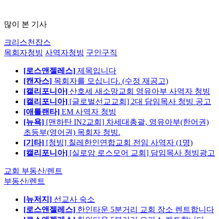
많이 본 기사
크리스천잡스
목회자청빙
사역자청빙
구인구직
[로스앤젤레스]
제목입니다
[캔자스]
목회자를 모십니다. (수정 재공고)
[캘리포니아]
산호세 새소망교회 영유아부 사역자 청빙
[캘리포니아]
[글로벌선교교회] 2대 담임목사 청빙 공고
[애틀랜타]
EM 사역자 청빙
[뉴욕]
[맨하탄 IN2교회] 차세대총괄, 영유아부(한어권)
초등부(영어권) 목회자 청빙.
[기타]
[청빙] 칠레한인연합교회 전임 사역자 (1명)
[캘리포니아]
[실로암 로스모어 교회] 담임목사 청빙광고
교회 부동산/렌트
부동산/렌트
[뉴저지]
선교사 숙소
[로스앤젤레스]
한인타운 5분거리 교회 장소 렌트합니다