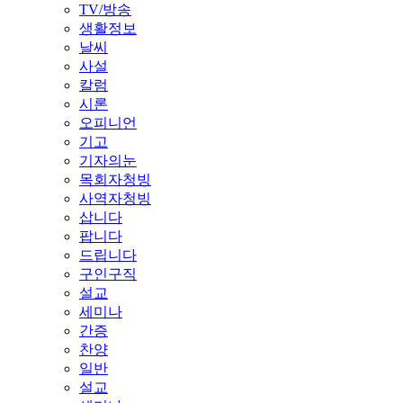
TV/방송
생활정보
날씨
사설
칼럼
시론
오피니언
기고
기자의눈
목회자청빙
사역자청빙
삽니다
팝니다
드립니다
구인구직
설교
세미나
간증
찬양
일반
설교