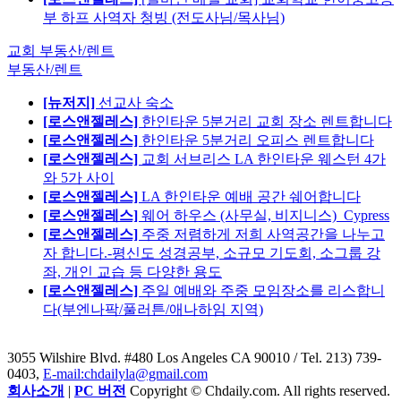
부 하프 사역자 청빙 (전도사님/목사님)
교회 부동산/렌트
부동산/렌트
[뉴저지]
선교사 숙소
[로스앤젤레스]
한인타운 5분거리 교회 장소 렌트합니다
[로스앤젤레스]
한인타운 5분거리 오피스 렌트합니다
[로스앤젤레스]
교회 서브리스 LA 한인타운 웨스턴 4가
와 5가 사이
[로스앤젤레스]
LA 한인타운 예배 공간 쉐어합니다
[로스앤젤레스]
웨어 하우스 (사무실, 비지니스)_Cypress
[로스앤젤레스]
주중 저렴하게 저희 사역공간을 나누고
자 합니다.-평신도 성경공부, 소규모 기도회, 소그룹 강
좌, 개인 교습 등 다양한 용도
[로스앤젤레스]
주일 예배와 주중 모임장소를 리스합니
다(부엔나팍/풀러튼/애나하임 지역)
3055 Wilshire Blvd. #480 Los Angeles CA 90010
/ Tel. 213) 739-
0403,
E-mail:chdailyla@gmail.com
회사소개
|
PC 버전
Copyright © Chdaily.com. All rights reserved.