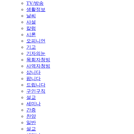
TV/방송
생활정보
날씨
사설
칼럼
시론
오피니언
기고
기자의눈
목회자청빙
사역자청빙
삽니다
팝니다
드립니다
구인구직
설교
세미나
간증
찬양
일반
설교