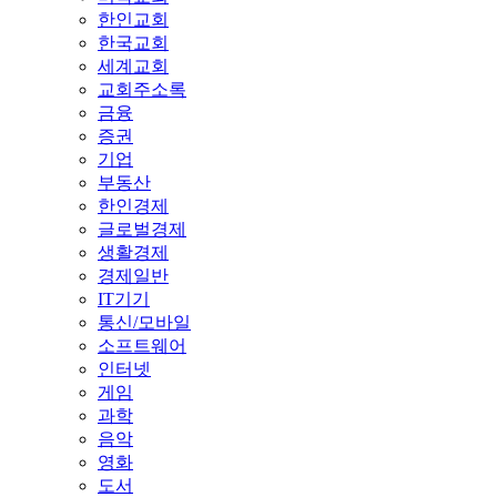
한인교회
한국교회
세계교회
교회주소록
금융
증권
기업
부동산
한인경제
글로벌경제
생활경제
경제일반
IT기기
통신/모바일
소프트웨어
인터넷
게임
과학
음악
영화
도서