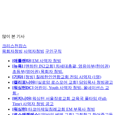
많이 본 기사
크리스천잡스
목회자청빙
사역자청빙
구인구직
[애틀랜타]
EM 사역자 청빙
[뉴욕]
[맨하탄 IN2교회] 차세대총괄, 영유아부(한어권)
초등부(영어권) 목회자 청빙.
[기타]
[청빙] 칠레한인연합교회 전임 사역자 (1명)
[캘리포니아]
[실로암 로스모어 교회] 담임목사 청빙광고
[워싱턴DC]
어린이, Youth 사역자 청빙- 올네이션스 교
회 -
[버지니아]
워싱턴 서울장로교회 교육국 풀타임 (Full-
Time) 사역자 청빙 공고
[워싱턴]
타코마제일침례교회 EM 부목사 청빙
[로스앤젤레스]
[얼바인 베델 교회] 교회학교 한어중고등