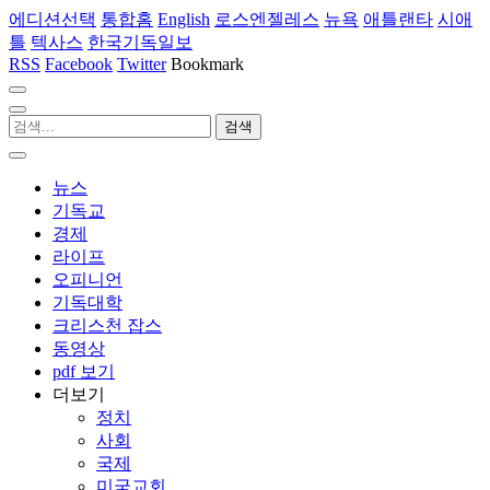
에디션선택
통합홈
English
로스엔젤레스
뉴욕
애틀랜타
시애
틀
텍사스
한국기독일보
RSS
Facebook
Twitter
Bookmark
뉴스
기독교
경제
라이프
오피니언
기독대학
크리스천 잡스
동영상
pdf 보기
더보기
정치
사회
국제
미국교회