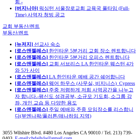
회 -
[버지니아]
워싱턴 서울장로교회 교육국 풀타임 (Full-
Time) 사역자 청빙 공고
교회 부동산/렌트
부동산/렌트
[뉴저지]
선교사 숙소
[로스앤젤레스]
한인타운 5분거리 교회 장소 렌트합니다
[로스앤젤레스]
한인타운 5분거리 오피스 렌트합니다
[로스앤젤레스]
교회 서브리스 LA 한인타운 웨스턴 4가
와 5가 사이
[로스앤젤레스]
LA 한인타운 예배 공간 쉐어합니다
[로스앤젤레스]
웨어 하우스 (사무실, 비지니스)_Cypress
[로스앤젤레스]
주중 저렴하게 저희 사역공간을 나누고
자 합니다.-평신도 성경공부, 소규모 기도회, 소그룹 강
좌, 개인 교습 등 다양한 용도
[로스앤젤레스]
주일 예배와 주중 모임장소를 리스합니
다(부엔나팍/풀러튼/애나하임 지역)
3055 Wilshire Blvd. #480 Los Angeles CA 90010
/ Tel. 213) 739-
0403,
E-mail:chdailyla@gmail.com