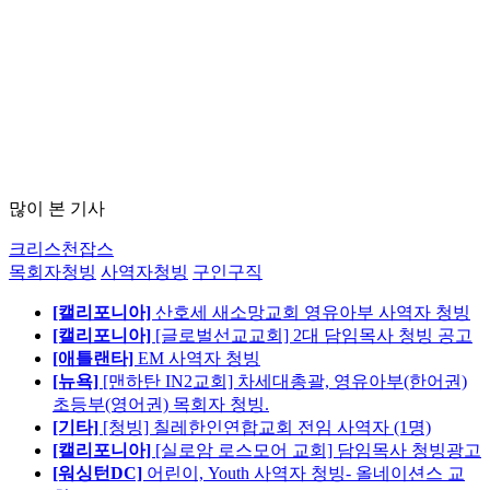
많이 본 기사
크리스천잡스
목회자청빙
사역자청빙
구인구직
[캘리포니아]
산호세 새소망교회 영유아부 사역자 청빙
[캘리포니아]
[글로벌선교교회] 2대 담임목사 청빙 공고
[애틀랜타]
EM 사역자 청빙
[뉴욕]
[맨하탄 IN2교회] 차세대총괄, 영유아부(한어권)
초등부(영어권) 목회자 청빙.
[기타]
[청빙] 칠레한인연합교회 전임 사역자 (1명)
[캘리포니아]
[실로암 로스모어 교회] 담임목사 청빙광고
[워싱턴DC]
어린이, Youth 사역자 청빙- 올네이션스 교