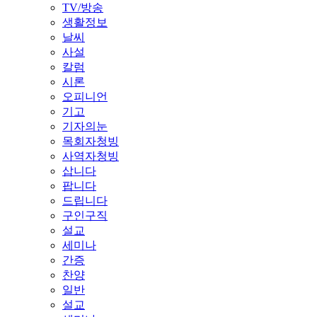
TV/방송
생활정보
날씨
사설
칼럼
시론
오피니언
기고
기자의눈
목회자청빙
사역자청빙
삽니다
팝니다
드립니다
구인구직
설교
세미나
간증
찬양
일반
설교