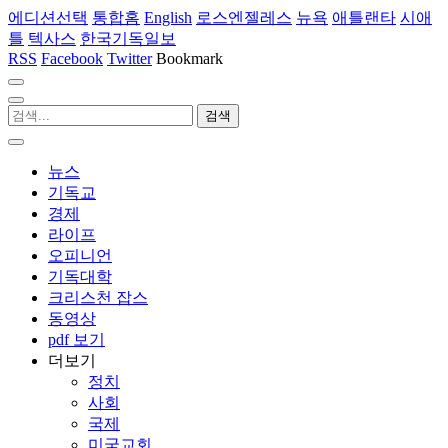
에디션선택
통합홈
English
로스엔젤레스
뉴욕
애틀랜타
시애
틀
텍사스
한국기독일보
RSS
Facebook
Twitter
Bookmark
뉴스
기독교
경제
라이프
오피니언
기독대학
크리스천 잡스
동영상
pdf 보기
더보기
정치
사회
국제
미국교회