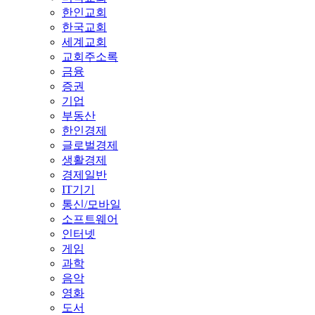
한인교회
한국교회
세계교회
교회주소록
금융
증권
기업
부동산
한인경제
글로벌경제
생활경제
경제일반
IT기기
통신/모바일
소프트웨어
인터넷
게임
과학
음악
영화
도서