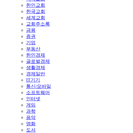
한인교회
한국교회
세계교회
교회주소록
금융
증권
기업
부동산
한인경제
글로벌경제
생활경제
경제일반
IT기기
통신/모바일
소프트웨어
인터넷
게임
과학
음악
영화
도서