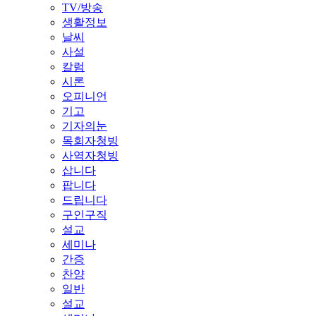
TV/방송
생활정보
날씨
사설
칼럼
시론
오피니언
기고
기자의눈
목회자청빙
사역자청빙
삽니다
팝니다
드립니다
구인구직
설교
세미나
간증
찬양
일반
설교