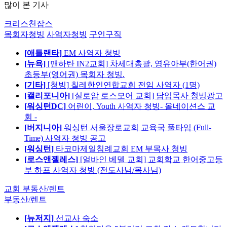
많이 본 기사
크리스천잡스
목회자청빙
사역자청빙
구인구직
[애틀랜타]
EM 사역자 청빙
[뉴욕]
[맨하탄 IN2교회] 차세대총괄, 영유아부(한어권)
초등부(영어권) 목회자 청빙.
[기타]
[청빙] 칠레한인연합교회 전임 사역자 (1명)
[캘리포니아]
[실로암 로스모어 교회] 담임목사 청빙광고
[워싱턴DC]
어린이, Youth 사역자 청빙- 올네이션스 교
회 -
[버지니아]
워싱턴 서울장로교회 교육국 풀타임 (Full-
Time) 사역자 청빙 공고
[워싱턴]
타코마제일침례교회 EM 부목사 청빙
[로스앤젤레스]
[얼바인 베델 교회] 교회학교 한어중고등
부 하프 사역자 청빙 (전도사님/목사님)
교회 부동산/렌트
부동산/렌트
[뉴저지]
선교사 숙소