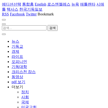
에디션선택
통합홈
English
로스엔젤레스
뉴욕
애틀랜타
시애
틀
텍사스
한국기독일보
RSS
Facebook
Twitter
Bookmark
뉴스
기독교
경제
라이프
오피니언
기독대학
크리스천 잡스
동영상
pdf 보기
더보기
정치
사회
국제
미국교회