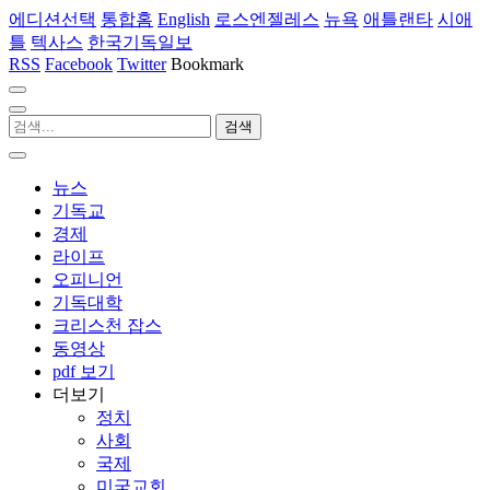
에디션선택
통합홈
English
로스엔젤레스
뉴욕
애틀랜타
시애
틀
텍사스
한국기독일보
RSS
Facebook
Twitter
Bookmark
뉴스
기독교
경제
라이프
오피니언
기독대학
크리스천 잡스
동영상
pdf 보기
더보기
정치
사회
국제
미국교회