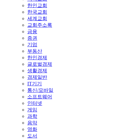
한인교회
한국교회
세계교회
교회주소록
금융
증권
기업
부동산
한인경제
글로벌경제
생활경제
경제일반
IT기기
통신/모바일
소프트웨어
인터넷
게임
과학
음악
영화
도서