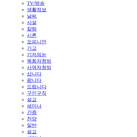
TV/방송
생활정보
날씨
사설
칼럼
시론
오피니언
기고
기자의눈
목회자청빙
사역자청빙
삽니다
팝니다
드립니다
구인구직
설교
세미나
간증
찬양
일반
설교