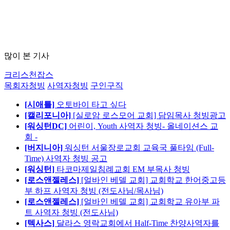
많이 본 기사
크리스천잡스
목회자청빙
사역자청빙
구인구직
[시애틀]
오토바이 타고 싶다
[캘리포니아]
[실로암 로스모어 교회] 담임목사 청빙광고
[워싱턴DC]
어린이, Youth 사역자 청빙- 올네이션스 교
회 -
[버지니아]
워싱턴 서울장로교회 교육국 풀타임 (Full-
Time) 사역자 청빙 공고
[워싱턴]
타코마제일침례교회 EM 부목사 청빙
[로스앤젤레스]
[얼바인 베델 교회] 교회학교 한어중고등
부 하프 사역자 청빙 (전도사님/목사님)
[로스앤젤레스]
[얼바인 베델 교회] 교회학교 유아부 파
트 사역자 청빙 (전도사님)
[텍사스]
달라스 영락교회에서 Half-Time 찬양사역자를