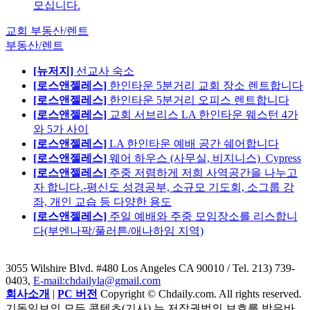
모십니다.
교회 부동산/렌트
부동산/렌트
[뉴저지]
선교사 숙소
[로스앤젤레스]
한인타운 5분거리 교회 장소 렌트합니다
[로스앤젤레스]
한인타운 5분거리 오피스 렌트합니다
[로스앤젤레스]
교회 서브리스 LA 한인타운 웨스턴 4가
와 5가 사이
[로스앤젤레스]
LA 한인타운 예배 공간 쉐어합니다
[로스앤젤레스]
웨어 하우스 (사무실, 비지니스)_Cypress
[로스앤젤레스]
주중 저렴하게 저희 사역공간을 나누고
자 합니다.-평신도 성경공부, 소규모 기도회, 소그룹 강
좌, 개인 교습 등 다양한 용도
[로스앤젤레스]
주일 예배와 주중 모임장소를 리스합니
다(부엔나팍/풀러튼/애나하임 지역)
3055 Wilshire Blvd. #480 Los Angeles CA 90010
/ Tel. 213) 739-
0403,
E-mail:chdailyla@gmail.com
회사소개
|
PC 버전
Copyright © Chdaily.com. All rights reserved.
기독일보의 모든 콘텐츠(기사) 는 저작권법의 보호를 받은바,