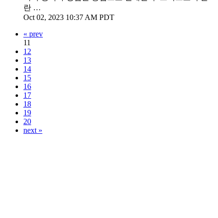
란 …
Oct 02, 2023 10:37 AM PDT
« prev
11
12
13
14
15
16
17
18
19
20
next »