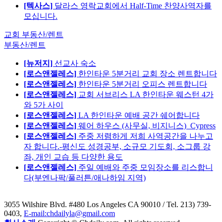
[텍사스]
달라스 영락교회에서 Half-Time 찬양사역자를
모십니다.
교회 부동산/렌트
부동산/렌트
[뉴저지]
선교사 숙소
[로스앤젤레스]
한인타운 5분거리 교회 장소 렌트합니다
[로스앤젤레스]
한인타운 5분거리 오피스 렌트합니다
[로스앤젤레스]
교회 서브리스 LA 한인타운 웨스턴 4가
와 5가 사이
[로스앤젤레스]
LA 한인타운 예배 공간 쉐어합니다
[로스앤젤레스]
웨어 하우스 (사무실, 비지니스)_Cypress
[로스앤젤레스]
주중 저렴하게 저희 사역공간을 나누고
자 합니다.-평신도 성경공부, 소규모 기도회, 소그룹 강
좌, 개인 교습 등 다양한 용도
[로스앤젤레스]
주일 예배와 주중 모임장소를 리스합니
다(부엔나팍/풀러튼/애나하임 지역)
3055 Wilshire Blvd. #480 Los Angeles CA 90010
/ Tel. 213) 739-
0403,
E-mail:chdailyla@gmail.com