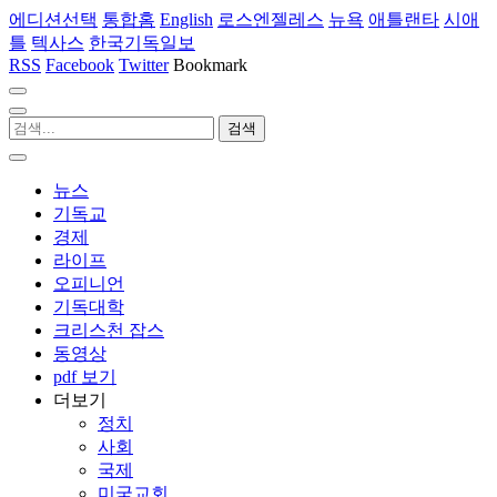
에디션선택
통합홈
English
로스엔젤레스
뉴욕
애틀랜타
시애
틀
텍사스
한국기독일보
RSS
Facebook
Twitter
Bookmark
뉴스
기독교
경제
라이프
오피니언
기독대학
크리스천 잡스
동영상
pdf 보기
더보기
정치
사회
국제
미국교회