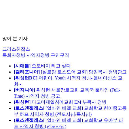
많이 본 기사
크리스천잡스
목회자청빙
사역자청빙
구인구직
[시애틀]
오토바이 타고 싶다
[캘리포니아]
[실로암 로스모어 교회] 담임목사 청빙광고
[워싱턴DC]
어린이, Youth 사역자 청빙- 올네이션스 교
회 -
[버지니아]
워싱턴 서울장로교회 교육국 풀타임 (Full-
Time) 사역자 청빙 공고
[워싱턴]
타코마제일침례교회 EM 부목사 청빙
[로스앤젤레스]
[얼바인 베델 교회] 교회학교 한어중고등
부 하프 사역자 청빙 (전도사님/목사님)
[로스앤젤레스]
[얼바인 베델 교회] 교회학교 유아부 파
트 사역자 청빙 (전도사님)