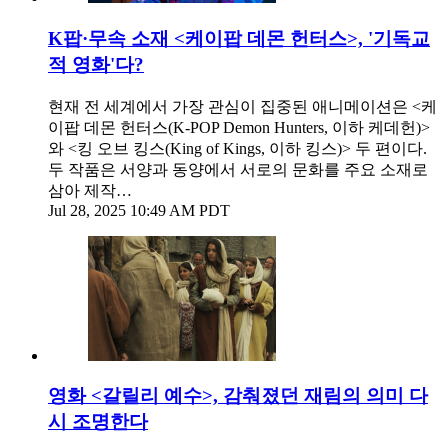
K팝·무속 소재 <케이팝 데몬 헌터스>, '기독교
적 영화'다?
현재 전 세계에서 가장 관심이 집중된 애니메이션은 <케
이팝 데몬 헌터스(K‑POP Demon Hunters, 이하 케데헌)>
와 <킹 오브 킹스(King of Kings, 이하 킹스)> 두 편이다.
두 작품은 서양과 동양에서 서로의 문화를 주요 소재로
삼아 제작…
Jul 28, 2025 10:49 AM PDT
영화 <갈릴리 예수>, 감춰졌던 재림의 의미 다
시 조명한다