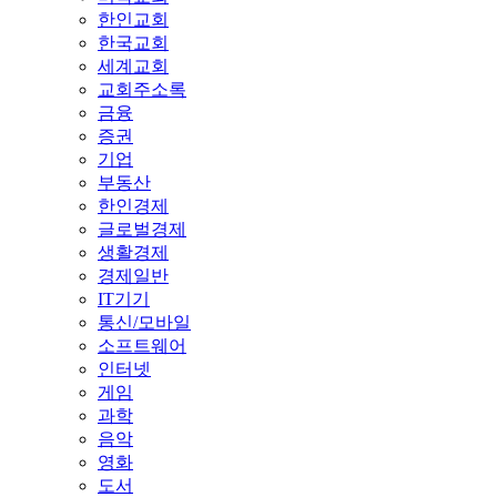
한인교회
한국교회
세계교회
교회주소록
금융
증권
기업
부동산
한인경제
글로벌경제
생활경제
경제일반
IT기기
통신/모바일
소프트웨어
인터넷
게임
과학
음악
영화
도서