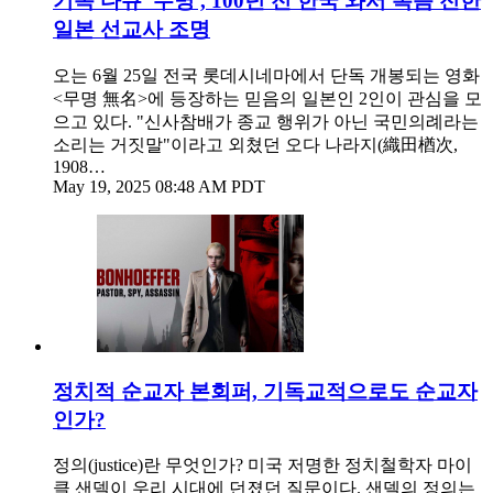
기독 다큐 '무명', 100년 전 한국 와서 복음 전한
일본 선교사 조명
오는 6월 25일 전국 롯데시네마에서 단독 개봉되는 영화
<무명 無名>에 등장하는 믿음의 일본인 2인이 관심을 모
으고 있다. "신사참배가 종교 행위가 아닌 국민의례라는
소리는 거짓말"이라고 외쳤던 오다 나라지(織田楢次,
1908…
May 19, 2025 08:48 AM PDT
정치적 순교자 본회퍼, 기독교적으로도 순교자
인가?
정의(justice)란 무엇인가? 미국 저명한 정치철학자 마이
클 샌델이 우리 시대에 던졌던 질문이다. 샌델의 정의는