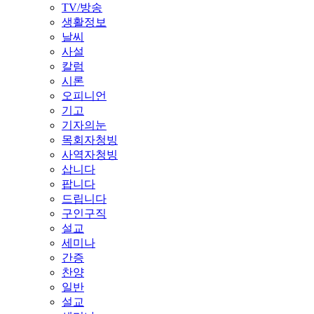
TV/방송
생활정보
날씨
사설
칼럼
시론
오피니언
기고
기자의눈
목회자청빙
사역자청빙
삽니다
팝니다
드립니다
구인구직
설교
세미나
간증
찬양
일반
설교