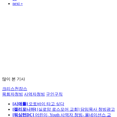
next »
많이 본 기사
크리스천잡스
목회자청빙
사역자청빙
구인구직
[시애틀]
오토바이 타고 싶다
[캘리포니아]
[실로암 로스모어 교회] 담임목사 청빙광고
[워싱턴DC]
어린이, Youth 사역자 청빙- 올네이션스 교