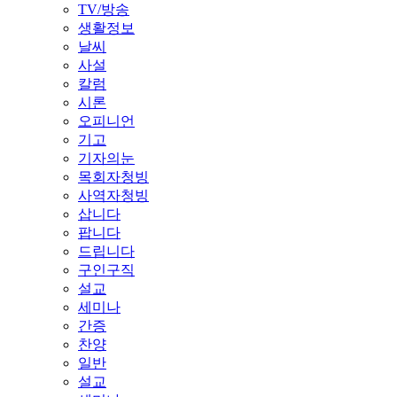
TV/방송
생활정보
날씨
사설
칼럼
시론
오피니언
기고
기자의눈
목회자청빙
사역자청빙
삽니다
팝니다
드립니다
구인구직
설교
세미나
간증
찬양
일반
설교