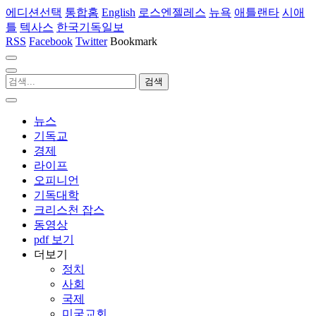
에디션선택
통합홈
English
로스엔젤레스
뉴욕
애틀랜타
시애
틀
텍사스
한국기독일보
RSS
Facebook
Twitter
Bookmark
뉴스
기독교
경제
라이프
오피니언
기독대학
크리스천 잡스
동영상
pdf 보기
더보기
정치
사회
국제
미국교회