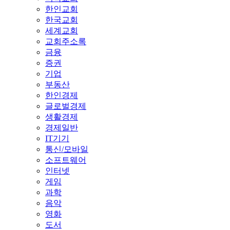
한인교회
한국교회
세계교회
교회주소록
금융
증권
기업
부동산
한인경제
글로벌경제
생활경제
경제일반
IT기기
통신/모바일
소프트웨어
인터넷
게임
과학
음악
영화
도서