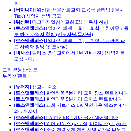
회 -
[버지니아]
워싱턴 서울장로교회 교육국 풀타임 (Full-
Time) 사역자 청빙 공고
[워싱턴]
타코마제일침례교회 EM 부목사 청빙
[로스앤젤레스]
[얼바인 베델 교회] 교회학교 한어중고등
부 하프 사역자 청빙 (전도사님/목사님)
[로스앤젤레스]
[얼바인 베델 교회] 교회학교 유아부 파
트 사역자 청빙 (전도사님)
[텍사스]
달라스 영락교회에서 Half-Time 찬양사역자를
모십니다.
교회 부동산/렌트
부동산/렌트
[뉴저지]
선교사 숙소
[로스앤젤레스]
한인타운 5분거리 교회 장소 렌트합니다
[로스앤젤레스]
한인타운 5분거리 오피스 렌트합니다
[로스앤젤레스]
교회 서브리스 LA 한인타운 웨스턴 4가
와 5가 사이
[로스앤젤레스]
LA 한인타운 예배 공간 쉐어합니다
[로스앤젤레스]
웨어 하우스 (사무실, 비지니스)_Cypress
[로스앤젤레스]
주중 저렴하게 저희 사역공간을 나누고