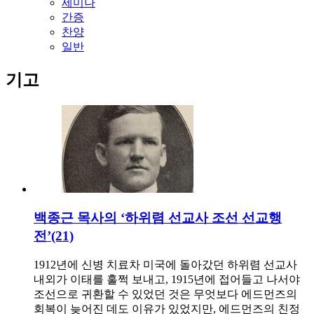
세미나
간증
찬양
일반
기고
백종근 목사의 ‘하위렴 선교사 조선 선교행
전’(21)
1912년에 신병 치료차 미국에 돌아갔던 하위렴 선교사
내외가 이태를 훌쩍 보내고, 1915년에 접어들고 나서야
조선으로 귀환할 수 있었던 것은 무엇보다 에드먼즈의
회복이 늦어진 데도 이유가 있었지만, 에드먼즈의 친정