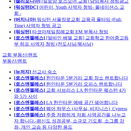
[캘리포니아]
[실로암 로스모어 교회] 담임목사 청빙광고
[워싱턴DC]
어린이, Youth 사역자 청빙- 올네이션스 교
회 -
[버지니아]
워싱턴 서울장로교회 교육국 풀타임 (Full-
Time) 사역자 청빙 공고
[워싱턴]
타코마제일침례교회 EM 부목사 청빙
[로스앤젤레스]
[얼바인 베델 교회] 교회학교 한어중고등
부 하프 사역자 청빙 (전도사님/목사님)
교회 부동산/렌트
부동산/렌트
[뉴저지]
선교사 숙소
[로스앤젤레스]
한인타운 5분거리 교회 장소 렌트합니다
[로스앤젤레스]
한인타운 5분거리 오피스 렌트합니다
[로스앤젤레스]
교회 서브리스 LA 한인타운 웨스턴 4가
와 5가 사이
[로스앤젤레스]
LA 한인타운 예배 공간 쉐어합니다
[로스앤젤레스]
웨어 하우스 (사무실, 비지니스)_Cypress
[로스앤젤레스]
주중 저렴하게 저희 사역공간을 나누고
자 합니다.-평신도 성경공부, 소규모 기도회, 소그룹 강
좌, 개인 교습 등 다양한 용도