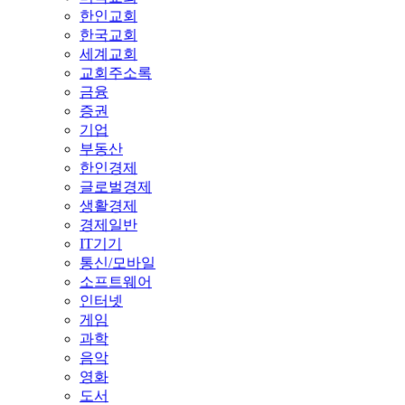
한인교회
한국교회
세계교회
교회주소록
금융
증권
기업
부동산
한인경제
글로벌경제
생활경제
경제일반
IT기기
통신/모바일
소프트웨어
인터넷
게임
과학
음악
영화
도서