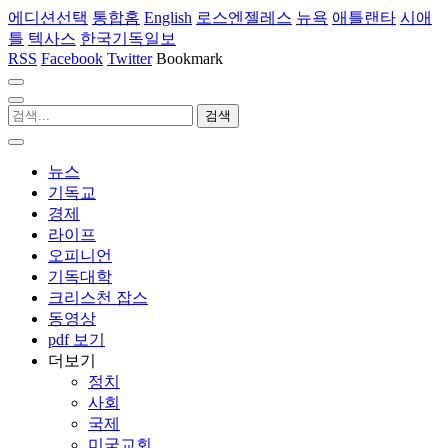
에디션선택
통합홈
English
로스엔젤레스
뉴욕
애틀랜타
시애
틀
텍사스
한국기독일보
RSS
Facebook
Twitter
Bookmark
뉴스
기독교
경제
라이프
오피니언
기독대학
크리스천 잡스
동영상
pdf 보기
더보기
정치
사회
국제
미국교회