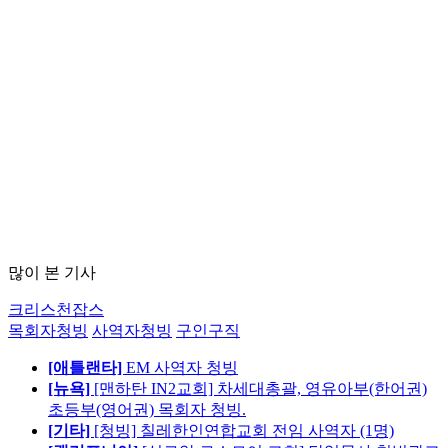
많이 본 기사
크리스천잡스
목회자청빙
사역자청빙
구인구직
[애틀랜타]
EM 사역자 청빙
[뉴욕]
[맨하탄 IN2교회] 차세대총괄, 영유아부(한어권)
초등부(영어권) 목회자 청빙.
[기타]
[청빙] 칠레한인연합교회 전임 사역자 (1명)