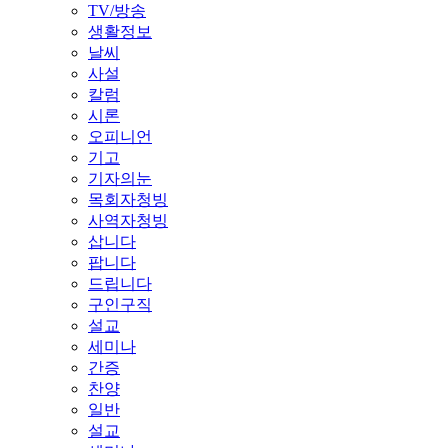
TV/방송
생활정보
날씨
사설
칼럼
시론
오피니언
기고
기자의눈
목회자청빙
사역자청빙
삽니다
팝니다
드립니다
구인구직
설교
세미나
간증
찬양
일반
설교