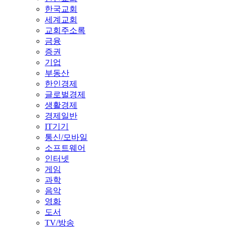
한국교회
세계교회
교회주소록
금융
증권
기업
부동산
한인경제
글로벌경제
생활경제
경제일반
IT기기
통신/모바일
소프트웨어
인터넷
게임
과학
음악
영화
도서
TV/방송