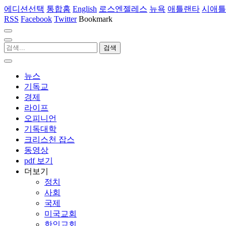
에디션선택
통합홈
English
로스엔젤레스
뉴욕
애틀랜타
시애틀
RSS
Facebook
Twitter
Bookmark
뉴스
기독교
경제
라이프
오피니언
기독대학
크리스천 잡스
동영상
pdf 보기
더보기
정치
사회
국제
미국교회
한인교회