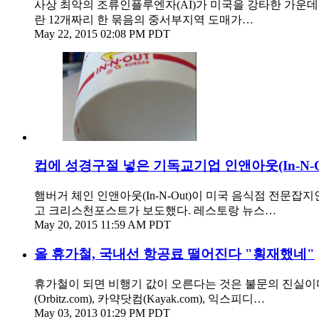
사상 최악의 조류인플루엔자(AI)가 미국을 강타한 가운데
란 12개짜리 한 묶음의 중서부지역 도매가…
May 22, 2015 02:08 PM PDT
컵에 성경구절 넣은 기독교기업 인앤아웃(In-N-O
햄버거 체인 인앤아웃(In-N-Out)이 미국 음식점 전문잡지인 레
고 크리스천포스트가 보도했다. 레스토랑 뉴스…
May 20, 2015 11:59 AM PDT
올 휴가철, 국내선 항공료 떨어진다 "횡재했네"
휴가철이 되면 비행기 값이 오른다는 것은 불문의 진실이다
(Orbitz.com), 카약닷컴(Kayak.com), 익스피디…
May 03, 2013 01:29 PM PDT