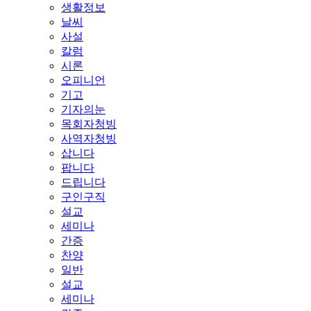
생활정보
날씨
사설
칼럼
시론
오피니언
기고
기자의눈
목회자청빙
사역자청빙
삽니다
팝니다
드립니다
구인구직
설교
세미나
간증
찬양
일반
설교
세미나