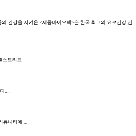
의 건강을 지켜온 <세종바이오텍>은 한국 최고의 요로건강 건
스트리트....
...
뮤니티에....