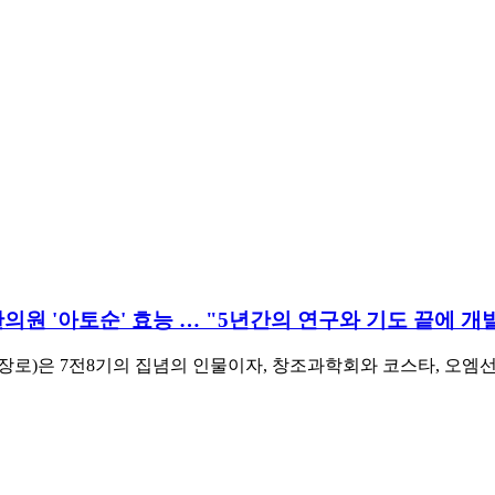
의원 '아토순' 효능 … "5년간의 연구와 기도 끝에 개
장로)은 7전8기의 집념의 인물이자, 창조과학회와 코스타, 오엠