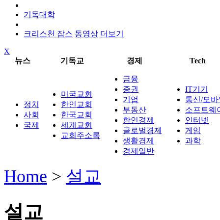
기독대학
크리스천 잡스
동영상
더보기
X
뉴스
기독교
경제
Tech
금융
증권
IT기기
미국교회
기업
통신/모바
정치
한인교회
부동산
소프트웨
사회
한국교회
한인경제
인터넷
국제
세계교회
글로벌경제
게임
교회주소록
생활경제
과학
경제일반
Home
>
설교
설교