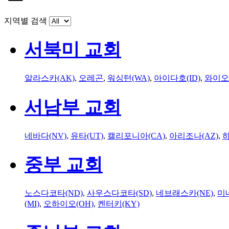
지역별 검색
서북미 교회
알라스카(AK)
,
오레곤
,
워싱턴(WA)
,
아이다호(ID)
,
와이오
서남부 교회
네바다(NV)
,
유타(UT)
,
캘리포니아(CA)
,
아리조나(AZ)
,
하
중부 교회
노스다코타(ND)
,
사우스다코타(SD)
,
네브래스카(NE)
,
미
(MI)
,
오하이오(OH)
,
켄터키(KY)