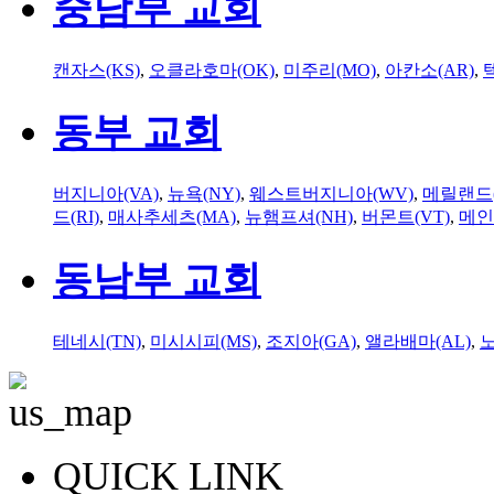
중남부 교회
캔자스(KS)
,
오클라호마(OK)
,
미주리(MO)
,
아칸소(AR)
,
동부 교회
버지니아(VA)
,
뉴욕(NY)
,
웨스트버지니아(WV)
,
메릴랜드(
드(RI)
,
매사추세츠(MA)
,
뉴햄프셔(NH)
,
버몬트(VT)
,
메인
동남부 교회
테네시(TN)
,
미시시피(MS)
,
조지아(GA)
,
앨라배마(AL)
,
QUICK LINK