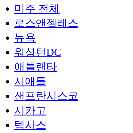
미주 전체
로스앤젤레스
뉴욕
워싱턴DC
애틀랜타
시애틀
샌프란시스코
시카고
텍사스