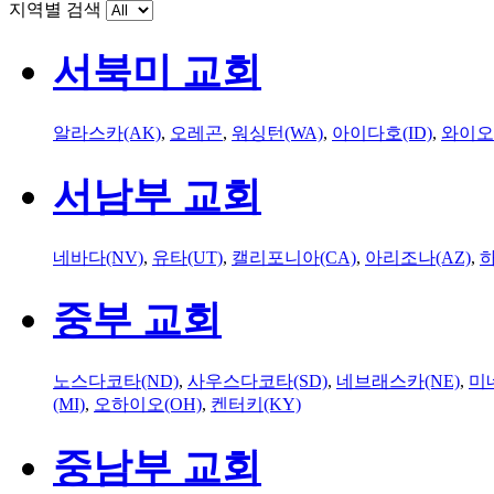
지역별 검색
서북미 교회
알라스카(AK)
,
오레곤
,
워싱턴(WA)
,
아이다호(ID)
,
와이오
서남부 교회
네바다(NV)
,
유타(UT)
,
캘리포니아(CA)
,
아리조나(AZ)
,
하
중부 교회
노스다코타(ND)
,
사우스다코타(SD)
,
네브래스카(NE)
,
미
(MI)
,
오하이오(OH)
,
켄터키(KY)
중남부 교회