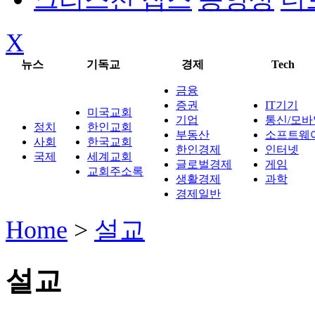
X
뉴스
기독교
경제
Tech
금융
증권
IT기기
미국교회
기업
통신/모바
정치
한인교회
부동산
소프트웨
사회
한국교회
한인경제
인터넷
국제
세계교회
글로벌경제
게임
교회주소록
생활경제
과학
경제일반
Home
>
설교
설교