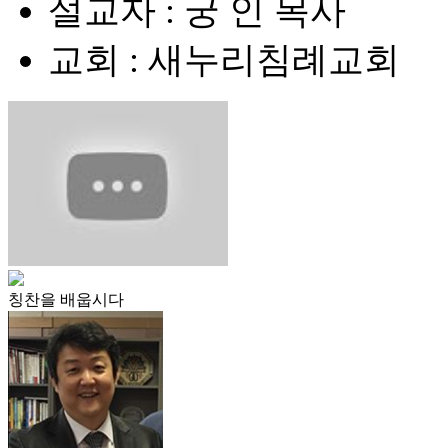
설교자 : 궁 인 목사
교회 : 새누리침례교회
칭찬을 배웁시다