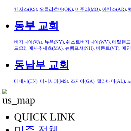
캔자스(KS)
,
오클라호마(OK)
,
미주리(MO)
,
아칸소(AR)
,
동부 교회
버지니아(VA)
,
뉴욕(NY)
,
웨스트버지니아(WV)
,
메릴랜드(
드(RI)
,
매사추세츠(MA)
,
뉴햄프셔(NH)
,
버몬트(VT)
,
메인
동남부 교회
테네시(TN)
,
미시시피(MS)
,
조지아(GA)
,
앨라배마(AL)
,
QUICK LINK
미주 전체