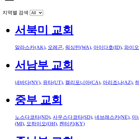
지역별 검색
서북미 교회
알라스카(AK)
,
오레곤
,
워싱턴(WA)
,
아이다호(ID)
,
와이오
서남부 교회
네바다(NV)
,
유타(UT)
,
캘리포니아(CA)
,
아리조나(AZ)
,
하
중부 교회
노스다코타(ND)
,
사우스다코타(SD)
,
네브래스카(NE)
,
미
(MI)
,
오하이오(OH)
,
켄터키(KY)