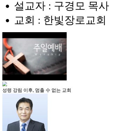
설교자 : 구경모 목사
교회 : 한빛장로교회
성령 강림 이후, 멈출 수 없는 교회