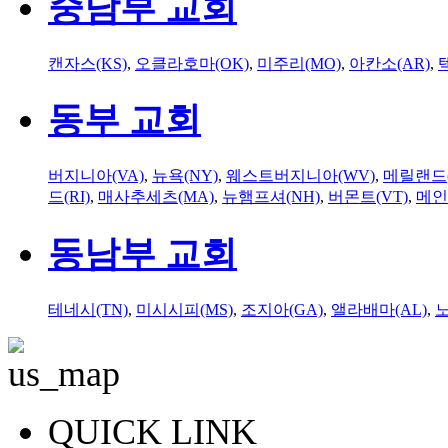
중남부 교회
캔자스(KS)
,
오클라호마(OK)
,
미주리(MO)
,
아칸소(AR)
,
동부 교회
버지니아(VA)
,
뉴욕(NY)
,
웨스트버지니아(WV)
,
메릴랜드(
드(RI)
,
매사추세츠(MA)
,
뉴햄프셔(NH)
,
버몬트(VT)
,
메인
동남부 교회
테네시(TN)
,
미시시피(MS)
,
조지아(GA)
,
앨라배마(AL)
,
QUICK LINK