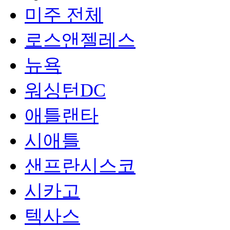
미주 전체
로스앤젤레스
뉴욕
워싱턴DC
애틀랜타
시애틀
샌프란시스코
시카고
텍사스