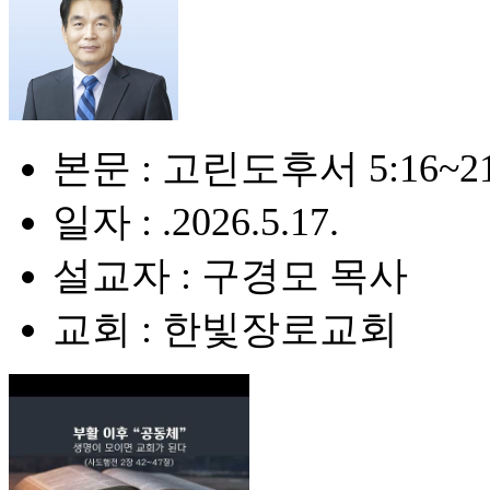
본문 : 고린도후서 5:16~2
일자 : .2026.5.17.
설교자 : 구경모 목사
교회 : 한빛장로교회