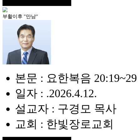
부활이후 "만남"
본문 : 요한복음 20:19~29
일자 : .2026.4.12.
설교자 : 구경모 목사
교회 : 한빛장로교회