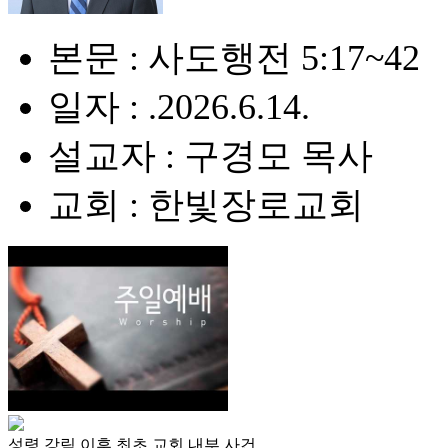
본문 : 사도행전 5:17~42
일자 : .2026.6.14.
설교자 : 구경모 목사
교회 : 한빛장로교회
성령 강림 이후 최초 교회 내부 사건