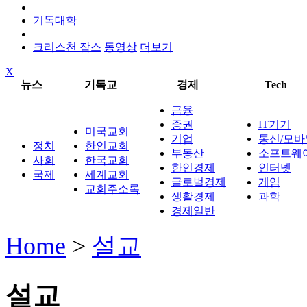
기독대학
크리스천 잡스
동영상
더보기
X
뉴스
기독교
경제
Tech
금융
증권
IT기기
미국교회
기업
통신/모바
정치
한인교회
부동산
소프트웨
사회
한국교회
한인경제
인터넷
국제
세계교회
글로벌경제
게임
교회주소록
생활경제
과학
경제일반
Home
>
설교
설교