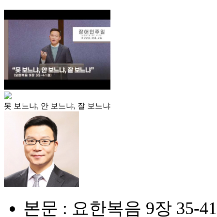
못 보느냐, 안 보느냐, 잘 보느냐
본문 : 요한복음 9장 35-4