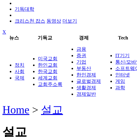
기독대학
크리스천 잡스
동영상
더보기
X
뉴스
기독교
경제
Tech
금융
증권
IT기기
미국교회
기업
통신/모바
정치
한인교회
부동산
소프트웨
사회
한국교회
한인경제
인터넷
국제
세계교회
글로벌경제
게임
교회주소록
생활경제
과학
경제일반
Home
>
설교
설교