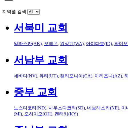
지역별 검색
서북미 교회
알라스카(AK)
,
오레곤
,
워싱턴(WA)
,
아이다호(ID)
,
와이오
서남부 교회
네바다(NV)
,
유타(UT)
,
캘리포니아(CA)
,
아리조나(AZ)
,
하
중부 교회
노스다코타(ND)
,
사우스다코타(SD)
,
네브래스카(NE)
,
미
(MI)
,
오하이오(OH)
,
켄터키(KY)