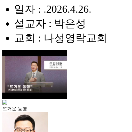
일자 : .2026.4.26.
설교자 : 박은성
교회 : 나성영락교회
뜨거운 동행