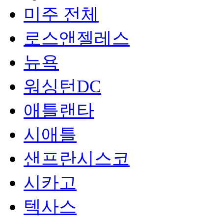
미주 전체
로스앤젤레스
뉴욕
워싱턴DC
애틀랜타
시애틀
샌프란시스코
시카고
텍사스