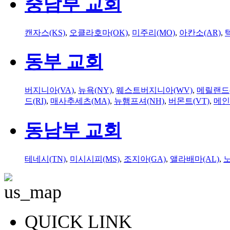
중남부 교회
캔자스(KS)
,
오클라호마(OK)
,
미주리(MO)
,
아칸소(AR)
,
동부 교회
버지니아(VA)
,
뉴욕(NY)
,
웨스트버지니아(WV)
,
메릴랜드(
드(RI)
,
매사추세츠(MA)
,
뉴햄프셔(NH)
,
버몬트(VT)
,
메인
동남부 교회
테네시(TN)
,
미시시피(MS)
,
조지아(GA)
,
앨라배마(AL)
,
QUICK LINK