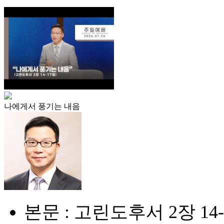
나에게서 풍기는 내음
본문 : 고린도후서 2장 14