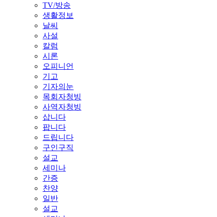
TV/방송
생활정보
날씨
사설
칼럼
시론
오피니언
기고
기자의눈
목회자청빙
사역자청빙
삽니다
팝니다
드립니다
구인구직
설교
세미나
간증
찬양
일반
설교