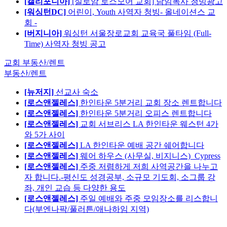
[캘리포니아]
[실로암 로스모어 교회] 담임목사 청빙광고
[워싱턴DC]
어린이, Youth 사역자 청빙- 올네이션스 교
회 -
[버지니아]
워싱턴 서울장로교회 교육국 풀타임 (Full-
Time) 사역자 청빙 공고
교회 부동산/렌트
부동산/렌트
[뉴저지]
선교사 숙소
[로스앤젤레스]
한인타운 5분거리 교회 장소 렌트합니다
[로스앤젤레스]
한인타운 5분거리 오피스 렌트합니다
[로스앤젤레스]
교회 서브리스 LA 한인타운 웨스턴 4가
와 5가 사이
[로스앤젤레스]
LA 한인타운 예배 공간 쉐어합니다
[로스앤젤레스]
웨어 하우스 (사무실, 비지니스)_Cypress
[로스앤젤레스]
주중 저렴하게 저희 사역공간을 나누고
자 합니다.-평신도 성경공부, 소규모 기도회, 소그룹 강
좌, 개인 교습 등 다양한 용도
[로스앤젤레스]
주일 예배와 주중 모임장소를 리스합니
다(부엔나팍/풀러튼/애나하임 지역)