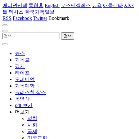
에디션선택
통합홈
English
로스엔젤레스
뉴욕
애틀랜타
시애
틀
텍사스
한국기독일보
RSS
Facebook
Twitter
Bookmark
뉴스
기독교
경제
라이프
오피니언
기독대학
크리스천 잡스
동영상
pdf 보기
더보기
정치
사회
국제
미국교회