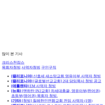
많이 본 기사
크리스천잡스
목회자청빙
사역자청빙
구인구직
[캘리포니아]
산호세 새소망교회 영유아부 사역자 청빙
[캘리포니아]
[글로벌선교교회] 2대 담임목사 청빙 공고
[애틀랜타]
EM 사역자 청빙
[뉴욕]
[맨하탄 IN2교회] 차세대총괄, 영유아부(한어권)
초등부(영어권) 목회자 청빙.
[기타]
[청빙] 칠레한인연합교회 전임 사역자 (1명)