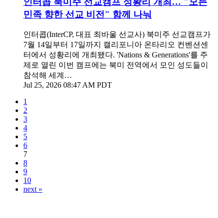
인터콥 북미주 선교캠프 성황리 개최… "모든
민족 향한 선교 비전" 함께 나눠
인터콥(InterCP, 대표 최바울 선교사) 북미주 선교캠프가
7월 14일부터 17일까지 캘리포니아 온타리오 컨벤션센
터에서 성황리에 개최됐다. 'Nations & Generations'를 주
제로 열린 이번 캠프에는 북미 전역에서 모인 성도들이
참석해 세계…
Jul 25, 2026 08:47 AM PDT
1
2
3
4
5
6
7
8
9
10
next »