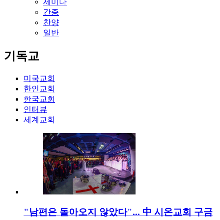
세미나
간증
찬양
일반
기독교
미국교회
한인교회
한국교회
인터뷰
세계교회
"남편은 돌아오지 않았다"... 中 시온교회 구금