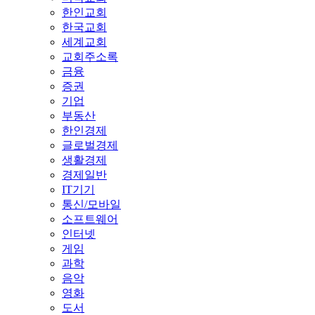
한인교회
한국교회
세계교회
교회주소록
금융
증권
기업
부동산
한인경제
글로벌경제
생활경제
경제일반
IT기기
통신/모바일
소프트웨어
인터넷
게임
과학
음악
영화
도서