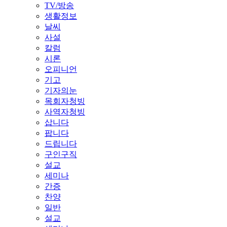
TV/방송
생활정보
날씨
사설
칼럼
시론
오피니언
기고
기자의눈
목회자청빙
사역자청빙
삽니다
팝니다
드립니다
구인구직
설교
세미나
간증
찬양
일반
설교