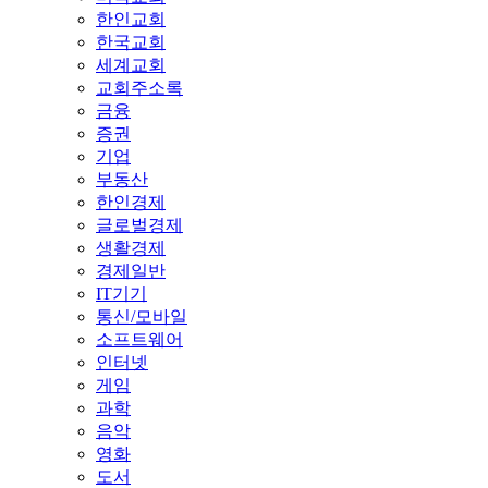
한인교회
한국교회
세계교회
교회주소록
금융
증권
기업
부동산
한인경제
글로벌경제
생활경제
경제일반
IT기기
통신/모바일
소프트웨어
인터넷
게임
과학
음악
영화
도서