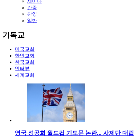
세미나
간증
찬양
일반
기독교
미국교회
한인교회
한국교회
인터뷰
세계교회
영국 성공회 월드컵 기도문 논란... 사제단 대립