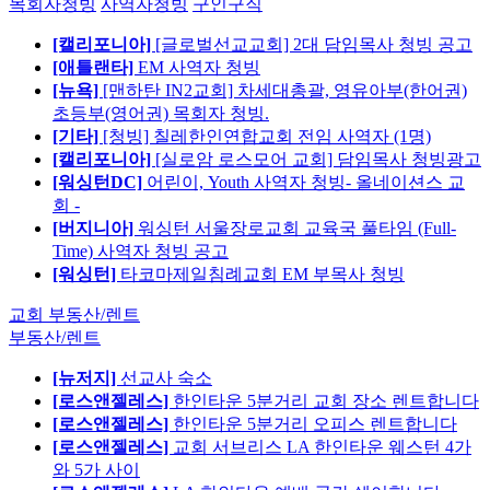
목회자청빙
사역자청빙
구인구직
[캘리포니아]
[글로벌선교교회] 2대 담임목사 청빙 공고
[애틀랜타]
EM 사역자 청빙
[뉴욕]
[맨하탄 IN2교회] 차세대총괄, 영유아부(한어권)
초등부(영어권) 목회자 청빙.
[기타]
[청빙] 칠레한인연합교회 전임 사역자 (1명)
[캘리포니아]
[실로암 로스모어 교회] 담임목사 청빙광고
[워싱턴DC]
어린이, Youth 사역자 청빙- 올네이션스 교
회 -
[버지니아]
워싱턴 서울장로교회 교육국 풀타임 (Full-
Time) 사역자 청빙 공고
[워싱턴]
타코마제일침례교회 EM 부목사 청빙
교회 부동산/렌트
부동산/렌트
[뉴저지]
선교사 숙소
[로스앤젤레스]
한인타운 5분거리 교회 장소 렌트합니다
[로스앤젤레스]
한인타운 5분거리 오피스 렌트합니다
[로스앤젤레스]
교회 서브리스 LA 한인타운 웨스턴 4가
와 5가 사이