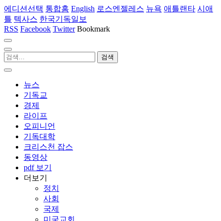
에디션선택
통합홈
English
로스엔젤레스
뉴욕
애틀랜타
시애
틀
텍사스
한국기독일보
RSS
Facebook
Twitter
Bookmark
뉴스
기독교
경제
라이프
오피니언
기독대학
크리스천 잡스
동영상
pdf 보기
더보기
정치
사회
국제
미국교회