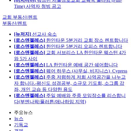
[버지니아]
워싱턴 서울장로교회 교육국 풀타임 (Full-
Time) 사역자 청빙 공고
교회 부동산/렌트
부동산/렌트
[뉴저지]
선교사 숙소
[로스앤젤레스]
한인타운 5분거리 교회 장소 렌트합니다
[로스앤젤레스]
한인타운 5분거리 오피스 렌트합니다
[로스앤젤레스]
교회 서브리스 LA 한인타운 웨스턴 4가
와 5가 사이
[로스앤젤레스]
LA 한인타운 예배 공간 쉐어합니다
[로스앤젤레스]
웨어 하우스 (사무실, 비지니스)_Cypress
[로스앤젤레스]
주중 저렴하게 저희 사역공간을 나누고
자 합니다.-평신도 성경공부, 소규모 기도회, 소그룹 강
좌, 개인 교습 등 다양한 용도
[로스앤젤레스]
주일 예배와 주중 모임장소를 리스합니
다(부엔나팍/풀러튼/애나하임 지역)
주요뉴스
뉴스
기독교
경제