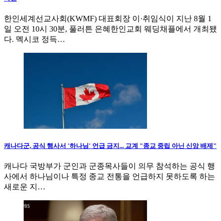
한인세계선교사회(KWMF) 대표회장 이·취임식이 지난 8월 1
일 오전 10시 30분, 풀러튼 은혜한인교회 웨딩채플에서 개최됐
다. 멕시코 정득…
캐나다군, 공식 행사서 '하나님' 언급 금지... 교계 "종교 중립 아닌 신앙 배제"
캐나다 국방부가 군인과 군종목사들이 의무 참석하는 공식 행
사에서 하나님이나 특정 종교 전통을 언급하지 못하도록 하는
새로운 지…