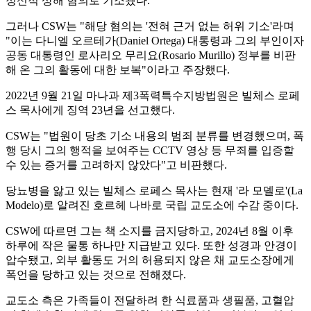
정신적 상해 혐의로 기소됐다.
그러나 CSW는 "해당 혐의는 '전혀 근거 없는 허위 기소'라며
"이는 다니엘 오르테가(Daniel Ortega) 대통령과 그의 부인이자
공동 대통령인 로사리오 무리요(Rosario Murillo) 정부를 비판
해 온 그의 활동에 대한 보복"이라고 주장했다.
2022년 9월 21일 마나과 제3폭력특수지방법원은 빌체스 로페
스 목사에게 징역 23년을 선고했다.
CSW는 "법원이 당초 기소 내용의 범죄 분류를 변경했으며, 폭
행 당시 그의 행적을 보여주는 CCTV 영상 등 무죄를 입증할
수 있는 증거를 고려하지 않았다"고 비판했다.
당뇨병을 앓고 있는 빌체스 로페스 목사는 현재 '라 모델로'(La
Modelo)로 알려진 호르헤 나바로 국립 교도소에 수감 중이다.
CSW에 따르면 그는 책 소지를 금지당하고, 2024년 8월 이후
하루에 작은 물통 하나만 지급받고 있다. 또한 성경과 안경이
압수됐고, 외부 활동도 거의 허용되지 않은 채 교도소장에게
폭언을 당하고 있는 것으로 전해졌다.
교도소 측은 가족들이 전달하려 한 식료품과 생필품, 고혈압