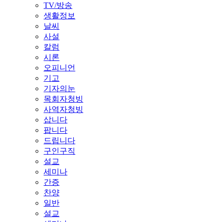
TV/방송
생활정보
날씨
사설
칼럼
시론
오피니언
기고
기자의눈
목회자청빙
사역자청빙
삽니다
팝니다
드립니다
구인구직
설교
세미나
간증
찬양
일반
설교