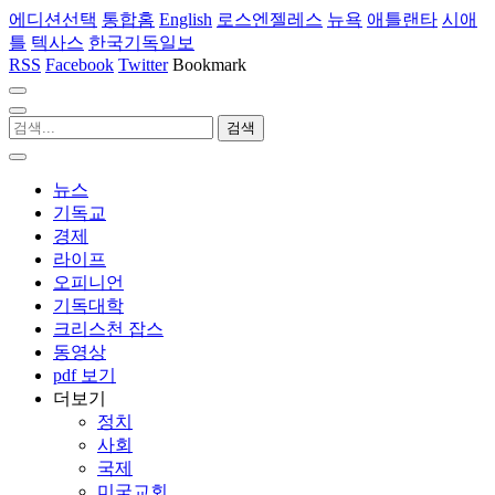
에디션선택
통합홈
English
로스엔젤레스
뉴욕
애틀랜타
시애
틀
텍사스
한국기독일보
RSS
Facebook
Twitter
Bookmark
뉴스
기독교
경제
라이프
오피니언
기독대학
크리스천 잡스
동영상
pdf 보기
더보기
정치
사회
국제
미국교회