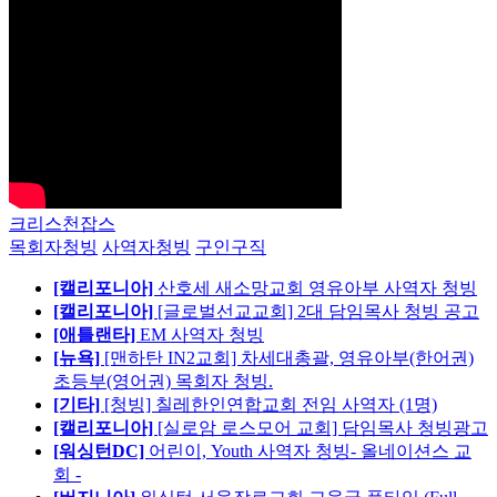
크리스천잡스
목회자청빙
사역자청빙
구인구직
[캘리포니아]
산호세 새소망교회 영유아부 사역자 청빙
[캘리포니아]
[글로벌선교교회] 2대 담임목사 청빙 공고
[애틀랜타]
EM 사역자 청빙
[뉴욕]
[맨하탄 IN2교회] 차세대총괄, 영유아부(한어권)
초등부(영어권) 목회자 청빙.
[기타]
[청빙] 칠레한인연합교회 전임 사역자 (1명)
[캘리포니아]
[실로암 로스모어 교회] 담임목사 청빙광고
[워싱턴DC]
어린이, Youth 사역자 청빙- 올네이션스 교
회 -