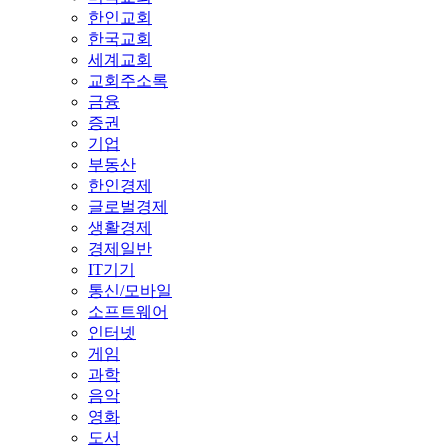
한인교회
한국교회
세계교회
교회주소록
금융
증권
기업
부동산
한인경제
글로벌경제
생활경제
경제일반
IT기기
통신/모바일
소프트웨어
인터넷
게임
과학
음악
영화
도서