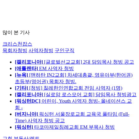
많이 본 기사
크리스천잡스
목회자청빙
사역자청빙
구인구직
[캘리포니아]
[글로벌선교교회] 2대 담임목사 청빙 공고
[애틀랜타]
EM 사역자 청빙
[뉴욕]
[맨하탄 IN2교회] 차세대총괄, 영유아부(한어권)
초등부(영어권) 목회자 청빙.
[기타]
[청빙] 칠레한인연합교회 전임 사역자 (1명)
[캘리포니아]
[실로암 로스모어 교회] 담임목사 청빙광고
[워싱턴DC]
어린이, Youth 사역자 청빙- 올네이션스 교
회 -
[버지니아]
워싱턴 서울장로교회 교육국 풀타임 (Full-
Time) 사역자 청빙 공고
[워싱턴]
타코마제일침례교회 EM 부목사 청빙
교회 부동산/렌트