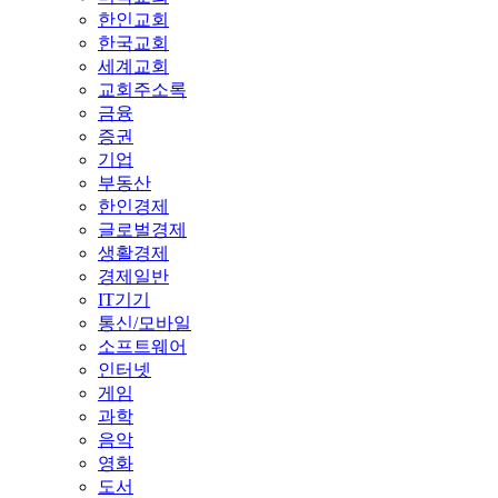
한인교회
한국교회
세계교회
교회주소록
금융
증권
기업
부동산
한인경제
글로벌경제
생활경제
경제일반
IT기기
통신/모바일
소프트웨어
인터넷
게임
과학
음악
영화
도서