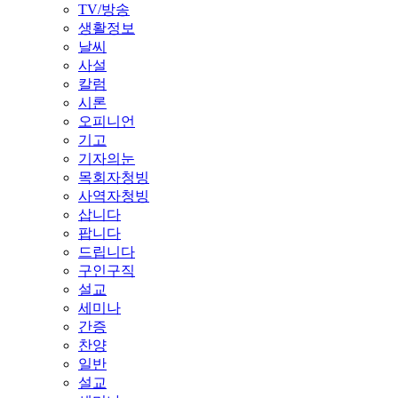
TV/방송
생활정보
날씨
사설
칼럼
시론
오피니언
기고
기자의눈
목회자청빙
사역자청빙
삽니다
팝니다
드립니다
구인구직
설교
세미나
간증
찬양
일반
설교