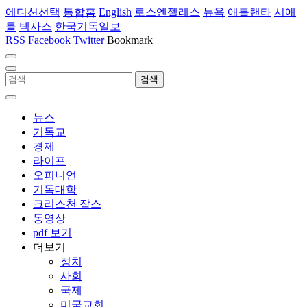
에디션선택
통합홈
English
로스엔젤레스
뉴욕
애틀랜타
시애
틀
텍사스
한국기독일보
RSS
Facebook
Twitter
Bookmark
뉴스
기독교
경제
라이프
오피니언
기독대학
크리스천 잡스
동영상
pdf 보기
더보기
정치
사회
국제
미국교회