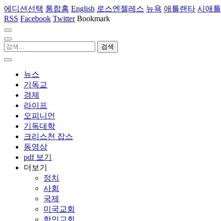
에디션선택
통합홈
English
로스엔젤레스
뉴욕
애틀랜타
시애틀
RSS
Facebook
Twitter
Bookmark
뉴스
기독교
경제
라이프
오피니언
기독대학
크리스천 잡스
동영상
pdf 보기
더보기
정치
사회
국제
미국교회
한인교회