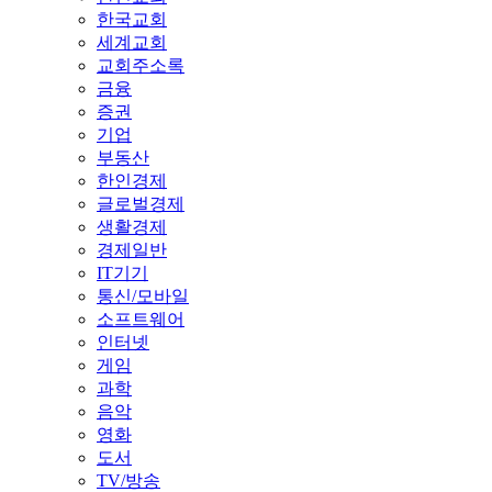
한국교회
세계교회
교회주소록
금융
증권
기업
부동산
한인경제
글로벌경제
생활경제
경제일반
IT기기
통신/모바일
소프트웨어
인터넷
게임
과학
음악
영화
도서
TV/방송