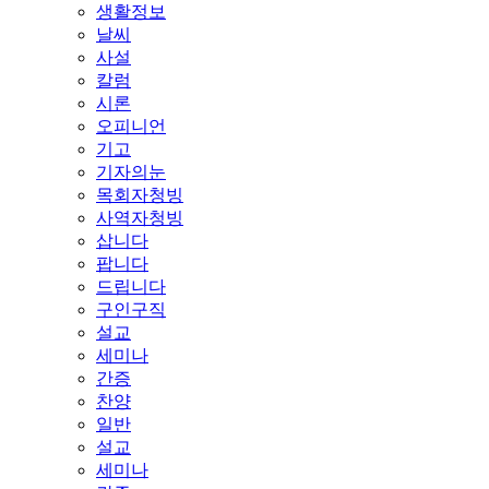
생활정보
날씨
사설
칼럼
시론
오피니언
기고
기자의눈
목회자청빙
사역자청빙
삽니다
팝니다
드립니다
구인구직
설교
세미나
간증
찬양
일반
설교
세미나