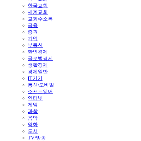
한국교회
세계교회
교회주소록
금융
증권
기업
부동산
한인경제
글로벌경제
생활경제
경제일반
IT기기
통신/모바일
소프트웨어
인터넷
게임
과학
음악
영화
도서
TV/방송