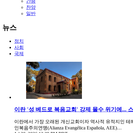
간증
찬양
일반
뉴스
정치
사회
국제
이란 '성 베드로 복음교회' 강제 몰수 위기에...
이란에서 가장 오래된 개신교회이자 역사적 유적지인 테헤란의 '성 
인복음주의연맹(Alianza Evangélica Española, AEE)…