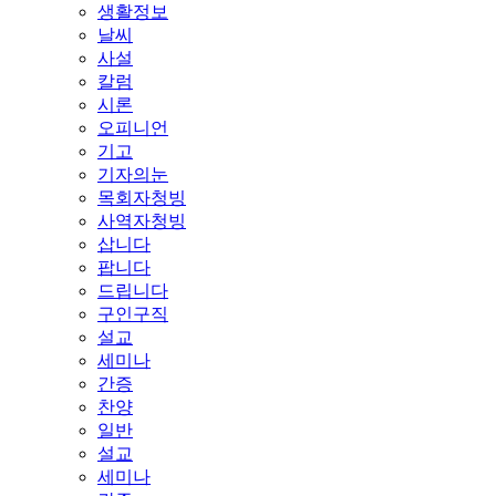
생활정보
날씨
사설
칼럼
시론
오피니언
기고
기자의눈
목회자청빙
사역자청빙
삽니다
팝니다
드립니다
구인구직
설교
세미나
간증
찬양
일반
설교
세미나