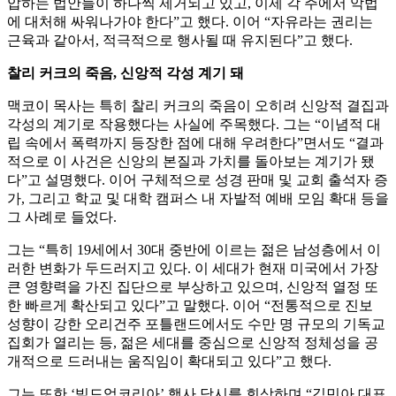
압하는 법안들이 하나씩 제거되고 있고, 이제 각 주에서 악법
에 대처해 싸워나가야 한다”고 했다. 이어 “자유라는 권리는
근육과 같아서, 적극적으로 행사될 때 유지된다”고 했다.
찰리 커크의 죽음, 신앙적 각성 계기 돼
맥코이 목사는 특히 찰리 커크의 죽음이 오히려 신앙적 결집과
각성의 계기로 작용했다는 사실에 주목했다. 그는 “이념적 대
립 속에서 폭력까지 등장한 점에 대해 우려한다”면서도 “결과
적으로 이 사건은 신앙의 본질과 가치를 돌아보는 계기가 됐
다”고 설명했다. 이어 구체적으로 성경 판매 및 교회 출석자 증
가, 그리고 학교 및 대학 캠퍼스 내 자발적 예배 모임 확대 등을
그 사례로 들었다.
그는 “특히 19세에서 30대 중반에 이르는 젊은 남성층에서 이
러한 변화가 두드러지고 있다. 이 세대가 현재 미국에서 가장
큰 영향력을 가진 집단으로 부상하고 있으며, 신앙적 열정 또
한 빠르게 확산되고 있다”고 말했다. 이어 “전통적으로 진보
성향이 강한 오리건주 포틀랜드에서도 수만 명 규모의 기독교
집회가 열리는 등, 젊은 세대를 중심으로 신앙적 정체성을 공
개적으로 드러내는 움직임이 확대되고 있다”고 했다.
그는 또한 ‘빌드업코리아’ 행사 당시를 회상하며 “김민아 대표