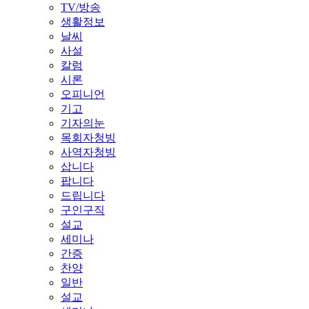
TV/방송
생활정보
날씨
사설
칼럼
시론
오피니언
기고
기자의눈
목회자청빙
사역자청빙
삽니다
팝니다
드립니다
구인구직
설교
세미나
간증
찬양
일반
설교