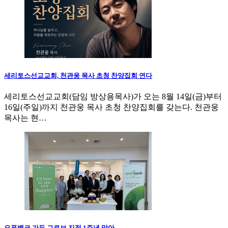
세리토스선교교회, 천관웅 목사 초청 찬양집회 연다
세리토스선교교회(담임 방상용목사)가 오는 8월 14일(금)부터
16일(주일)까지 천관웅 목사 초청 찬양집회를 갖는다. 천관웅
목사는 현…
오픈뱅크 가든 그로브 지점 1주년 맞아