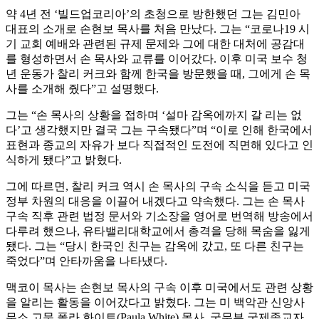
약 4년 전 ‘빌드업코리아’의 초청으로 방한했던 그는 김민아
대표의 소개로 손현보 목사를 처음 만났다. 그는 “코로나19 시
기 교회 예배와 관련된 규제 문제와 그에 대한 대처에 공감대
를 형성하면서 손 목사와 교류를 이어갔다. 이후 미국 보수 청
년 운동가 찰리 커크와 함께 한국을 방문했을 때, 그에게 손 목
사를 소개해 줬다”고 설명했다.
그는 “손 목사의 상황을 접하며 ‘설마 감옥에까지 갈 리는 없
다’고 생각했지만 결국 그는 구속됐다”며 “이로 인해 한국에서
표현과 종교의 자유가 보다 직접적인 도전에 직면해 있다고 인
식하게 됐다”고 밝혔다.
그에 따르면, 찰리 커크 역시 손 목사의 구속 소식을 듣고 미국
정부 차원의 대응을 이끌어 내겠다고 약속했다. 그는 손 목사
구속 직후 관련 법정 문서와 기소장을 영어로 번역해 방송에서
다루려 했으나, 유타밸리대학교에서 총격을 당해 목숨을 잃게
됐다. 그는 “당시 한국인 친구는 감옥에 갔고, 또 다른 친구는
죽었다”며 안타까움을 나타냈다.
맥코이 목사는 손현보 목사의 구속 이후 미국에서도 관련 상황
을 알리는 활동을 이어갔다고 밝혔다. 그는 미 백악관 신앙사
무소 고문 폴라 화이트(Paula White) 목사, 국무부 국제종교자