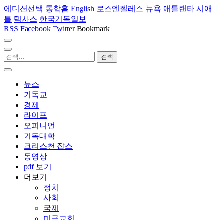
에디션선택
통합홈
English
로스엔젤레스
뉴욕
애틀랜타
시애
틀
텍사스
한국기독일보
RSS
Facebook
Twitter
Bookmark
뉴스
기독교
경제
라이프
오피니언
기독대학
크리스천 잡스
동영상
pdf 보기
더보기
정치
사회
국제
미국교회