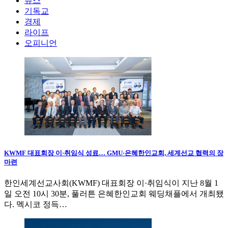
뉴스
기독교
경제
라이프
오피니언
KWMF 대표회장 이·취임식 성료… GMU·은혜한인교회, 세계선교 협력의 장
마련
한인세계선교사회(KWMF) 대표회장 이·취임식이 지난 8월 1
일 오전 10시 30분, 풀러튼 은혜한인교회 웨딩채플에서 개최됐
다. 멕시코 정득…