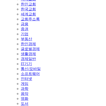
한인교회
한국교회
세계교회
교회주소록
금융
증권
기업
부동산
한인경제
글로벌경제
생활경제
경제일반
IT기기
통신/모바일
소프트웨어
인터넷
게임
과학
음악
영화
도서