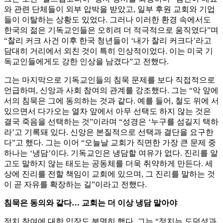
와 관련 단체들이 외부 압박을 받았고, 일부 후원 교회와 기업
들이 이탈하는 상황도 있었다. 그러나 이러한 환경 속에서도
한국의 젊은 기독교인들은 오히려 더 적극적으로 움직였다”며
“찰리 커크 사건 이후 한국 청년들이 ‘내가 찰리 커크다’라고
담대히 거리에서 외친 것이 특히 인상적이었다. 이는 미국 기
독교인들에게도 강한 인상을 남겼다”고 전했다.
그는 마지막으로 기독교인들의 침묵 문제를 보다 직접적으로
언급하며, 신앙과 사회 참여의 관계를 강조했다. 그는 “악 앞에
서의 침묵은 그에 동의하는 것과 같다. 예를 들어, 철도 위에 서
있으면서 다가오는 열차 앞에서 아무 선택도 하지 않는 것은
결국 죽음을 선택하는 것”이라며 “성경은 ‘누구를 섬길지 택하
라’고 기록돼 있다. 신앙은 본질적으로 선택과 결단을 요구한
다”고 했다. 그는 이어 “오늘날 교회가 직면한 가장 큰 문제 중
하나는 ‘냉담’이다. 기독교인은 냉담할 여유가 없다. 진리를 알
고도 말하지 않는 태도는 공동체를 더욱 취약하게 만든다. 세
상에 진리를 전할 책임이 교회에 있으며, 그 진리를 말하는 것
이 곧 자유를 확장하는 길”이라고 전했다.
침묵은 동의와 같다… 교회는 더 이상 냉담 말아야
정치 참여에 대한 입장도 분명히 했다. 그는 “정치는 도덕성과