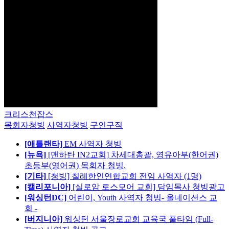
크리스천잡스
목회자청빙
사역자청빙
구인구직
[애틀랜타]
EM 사역자 청빙
[뉴욕]
[맨하탄 IN2교회] 차세대총괄, 영유아부(한어권)
초등부(영어권) 목회자 청빙.
[기타]
[청빙] 칠레한인연합교회 전임 사역자 (1명)
[캘리포니아]
[실로암 로스모어 교회] 담임목사 청빙광고
[워싱턴DC]
어린이, Youth 사역자 청빙- 올네이션스 교
회 -
[버지니아]
워싱턴 서울장로교회 교육국 풀타임 (Full-