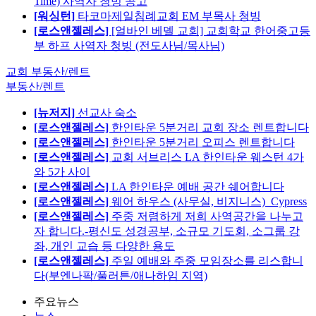
Time) 사역자 청빙 공고
[워싱턴]
타코마제일침례교회 EM 부목사 청빙
[로스앤젤레스]
[얼바인 베델 교회] 교회학교 한어중고등
부 하프 사역자 청빙 (전도사님/목사님)
교회 부동산/렌트
부동산/렌트
[뉴저지]
선교사 숙소
[로스앤젤레스]
한인타운 5분거리 교회 장소 렌트합니다
[로스앤젤레스]
한인타운 5분거리 오피스 렌트합니다
[로스앤젤레스]
교회 서브리스 LA 한인타운 웨스턴 4가
와 5가 사이
[로스앤젤레스]
LA 한인타운 예배 공간 쉐어합니다
[로스앤젤레스]
웨어 하우스 (사무실, 비지니스)_Cypress
[로스앤젤레스]
주중 저렴하게 저희 사역공간을 나누고
자 합니다.-평신도 성경공부, 소규모 기도회, 소그룹 강
좌, 개인 교습 등 다양한 용도
[로스앤젤레스]
주일 예배와 주중 모임장소를 리스합니
다(부엔나팍/풀러튼/애나하임 지역)
주요뉴스