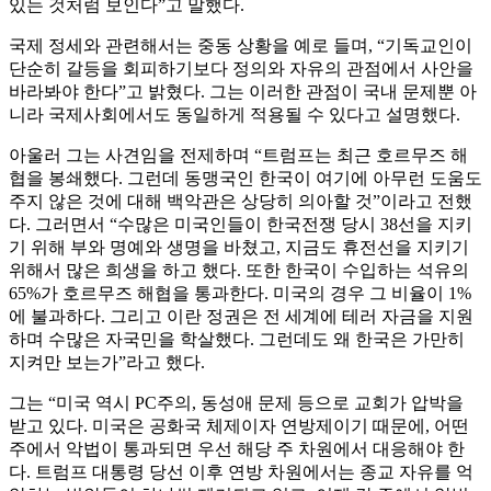
있는 것처럼 보인다”고 말했다.
국제 정세와 관련해서는 중동 상황을 예로 들며, “기독교인이
단순히 갈등을 회피하기보다 정의와 자유의 관점에서 사안을
바라봐야 한다”고 밝혔다. 그는 이러한 관점이 국내 문제뿐 아
니라 국제사회에서도 동일하게 적용될 수 있다고 설명했다.
아울러 그는 사견임을 전제하며 “트럼프는 최근 호르무즈 해
협을 봉쇄했다. 그런데 동맹국인 한국이 여기에 아무런 도움도
주지 않은 것에 대해 백악관은 상당히 의아할 것”이라고 전했
다. 그러면서 “수많은 미국인들이 한국전쟁 당시 38선을 지키
기 위해 부와 명예와 생명을 바쳤고, 지금도 휴전선을 지키기
위해서 많은 희생을 하고 했다. 또한 한국이 수입하는 석유의
65%가 호르무즈 해협을 통과한다. 미국의 경우 그 비율이 1%
에 불과하다. 그리고 이란 정권은 전 세계에 테러 자금을 지원
하며 수많은 자국민을 학살했다. 그런데도 왜 한국은 가만히
지켜만 보는가”라고 했다.
그는 “미국 역시 PC주의, 동성애 문제 등으로 교회가 압박을
받고 있다. 미국은 공화국 체제이자 연방제이기 때문에, 어떤
주에서 악법이 통과되면 우선 해당 주 차원에서 대응해야 한
다. 트럼프 대통령 당선 이후 연방 차원에서는 종교 자유를 억