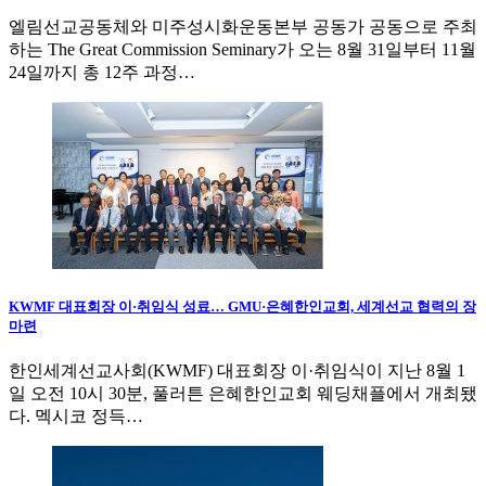
엘림선교공동체와 미주성시화운동본부 공동가 공동으로 주최
하는 The Great Commission Seminary가 오는 8월 31일부터 11월
24일까지 총 12주 과정…
KWMF 대표회장 이·취임식 성료… GMU·은혜한인교회, 세계선교 협력의 장
마련
한인세계선교사회(KWMF) 대표회장 이·취임식이 지난 8월 1
일 오전 10시 30분, 풀러튼 은혜한인교회 웨딩채플에서 개최됐
다. 멕시코 정득…