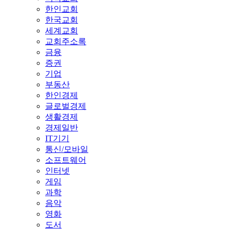
한인교회
한국교회
세계교회
교회주소록
금융
증권
기업
부동산
한인경제
글로벌경제
생활경제
경제일반
IT기기
통신/모바일
소프트웨어
인터넷
게임
과학
음악
영화
도서