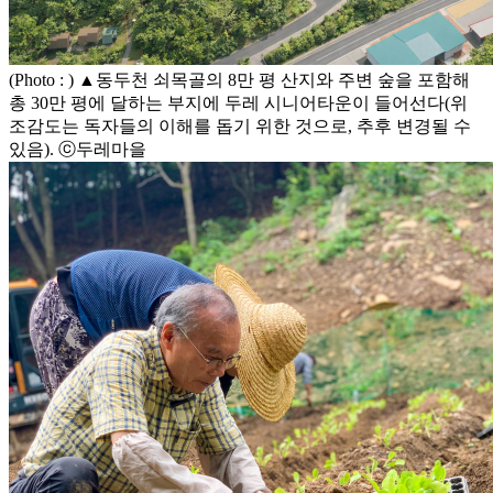
(Photo : ) ▲동두천 쇠목골의 8만 평 산지와 주변 숲을 포함해
총 30만 평에 달하는 부지에 두레 시니어타운이 들어선다(위
조감도는 독자들의 이해를 돕기 위한 것으로, 추후 변경될 수
있음). ⓒ두레마을