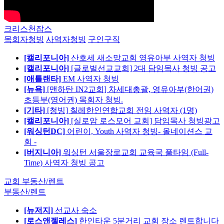
크리스천잡스
목회자청빙
사역자청빙
구인구직
[캘리포니아]
산호세 새소망교회 영유아부 사역자 청빙
[캘리포니아]
[글로벌선교교회] 2대 담임목사 청빙 공고
[애틀랜타]
EM 사역자 청빙
[뉴욕]
[맨하탄 IN2교회] 차세대총괄, 영유아부(한어권)
초등부(영어권) 목회자 청빙.
[기타]
[청빙] 칠레한인연합교회 전임 사역자 (1명)
[캘리포니아]
[실로암 로스모어 교회] 담임목사 청빙광고
[워싱턴DC]
어린이, Youth 사역자 청빙- 올네이션스 교
회 -
[버지니아]
워싱턴 서울장로교회 교육국 풀타임 (Full-
Time) 사역자 청빙 공고
교회 부동산/렌트
부동산/렌트
[뉴저지]
선교사 숙소
[로스앤젤레스]
한인타운 5분거리 교회 장소 렌트합니다