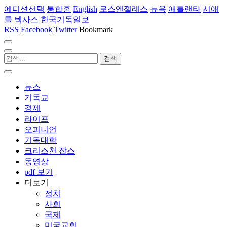
에디션선택
통합홈
English
로스엔젤레스
뉴욕
애틀랜타
시애
틀
텍사스
한국기독일보
RSS
Facebook
Twitter
Bookmark
뉴스
기독교
경제
라이프
오피니언
기독대학
크리스천 잡스
동영상
pdf 보기
더보기
정치
사회
국제
미국교회