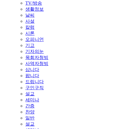
TV/방송
생활정보
날씨
사설
칼럼
시론
오피니언
기고
기자의눈
목회자청빙
사역자청빙
삽니다
팝니다
드립니다
구인구직
설교
세미나
간증
찬양
일반
설교