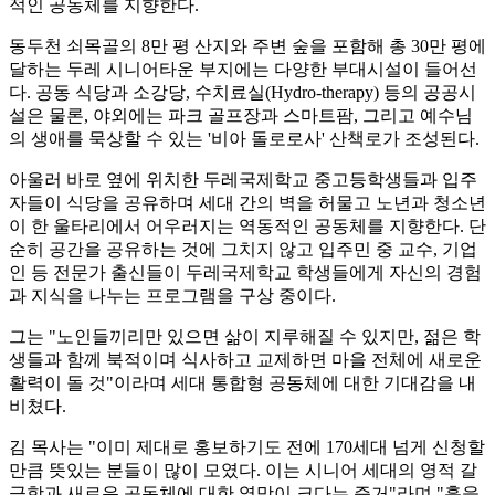
적인 공동체를 지향한다.
동두천 쇠목골의 8만 평 산지와 주변 숲을 포함해 총 30만 평에
달하는 두레 시니어타운 부지에는 다양한 부대시설이 들어선
다. 공동 식당과 소강당, 수치료실(Hydro-therapy) 등의 공공시
설은 물론, 야외에는 파크 골프장과 스마트팜, 그리고 예수님
의 생애를 묵상할 수 있는 '비아 돌로로사' 산책로가 조성된다.
아울러 바로 옆에 위치한 두레국제학교 중고등학생들과 입주
자들이 식당을 공유하며 세대 간의 벽을 허물고 노년과 청소년
이 한 울타리에서 어우러지는 역동적인 공동체를 지향한다. 단
순히 공간을 공유하는 것에 그치지 않고 입주민 중 교수, 기업
인 등 전문가 출신들이 두레국제학교 학생들에게 자신의 경험
과 지식을 나누는 프로그램을 구상 중이다.
그는 "노인들끼리만 있으면 삶이 지루해질 수 있지만, 젊은 학
생들과 함께 북적이며 식사하고 교제하면 마을 전체에 새로운
활력이 돌 것"이라며 세대 통합형 공동체에 대한 기대감을 내
비쳤다.
김 목사는 "이미 제대로 홍보하기도 전에 170세대 넘게 신청할
만큼 뜻있는 분들이 많이 모였다. 이는 시니어 세대의 영적 갈
급함과 새로운 공동체에 대한 열망이 크다는 증거"라며 "흙을