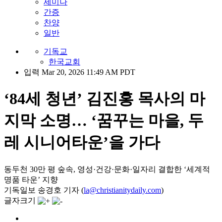
세미나
간증
찬양
일반
기독교
한국교회
입력 Mar 20, 2026 11:49 AM PDT
‘84세 청년’ 김진홍 목사의 마
지막 소명… ‘꿈꾸는 마을, 두
레 시니어타운’을 가다
동두천 30만 평 숲속, 영성·건강·문화·일자리 결합한 ‘세계적
명품 타운’ 지향
기독일보 송경호 기자 (
la@christianitydaily.com
)
글자크기