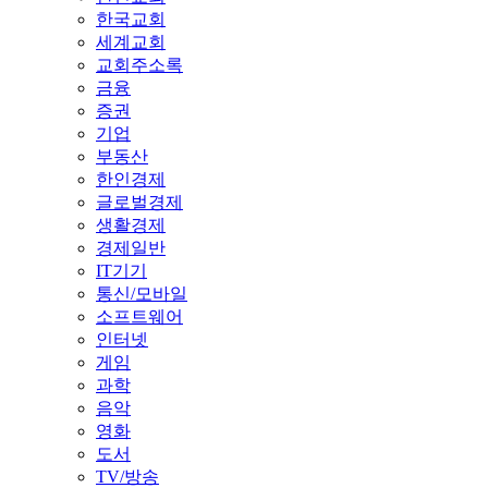
한국교회
세계교회
교회주소록
금융
증권
기업
부동산
한인경제
글로벌경제
생활경제
경제일반
IT기기
통신/모바일
소프트웨어
인터넷
게임
과학
음악
영화
도서
TV/방송