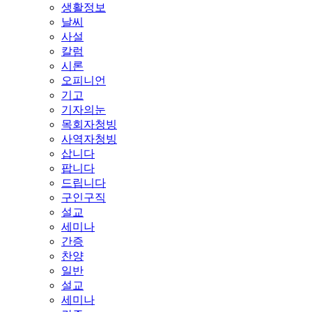
생활정보
날씨
사설
칼럼
시론
오피니언
기고
기자의눈
목회자청빙
사역자청빙
삽니다
팝니다
드립니다
구인구직
설교
세미나
간증
찬양
일반
설교
세미나