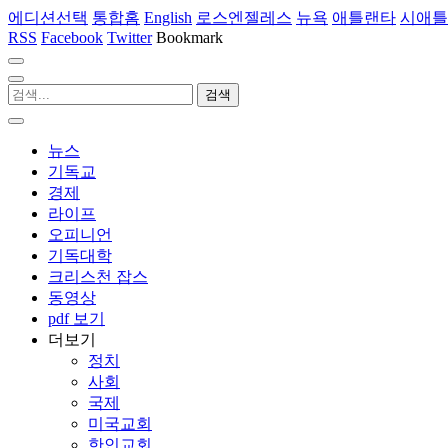
에디션선택
통합홈
English
로스엔젤레스
뉴욕
애틀랜타
시애틀
RSS
Facebook
Twitter
Bookmark
뉴스
기독교
경제
라이프
오피니언
기독대학
크리스천 잡스
동영상
pdf 보기
더보기
정치
사회
국제
미국교회
한인교회