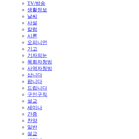
TV/방송
생활정보
날씨
사설
칼럼
시론
오피니언
기고
기자의눈
목회자청빙
사역자청빙
삽니다
팝니다
드립니다
구인구직
설교
세미나
간증
찬양
일반
설교