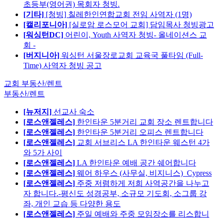
초등부(영어권) 목회자 청빙.
[기타]
[청빙] 칠레한인연합교회 전임 사역자 (1명)
[캘리포니아]
[실로암 로스모어 교회] 담임목사 청빙광고
[워싱턴DC]
어린이, Youth 사역자 청빙- 올네이션스 교
회 -
[버지니아]
워싱턴 서울장로교회 교육국 풀타임 (Full-
Time) 사역자 청빙 공고
교회 부동산/렌트
부동산/렌트
[뉴저지]
선교사 숙소
[로스앤젤레스]
한인타운 5분거리 교회 장소 렌트합니다
[로스앤젤레스]
한인타운 5분거리 오피스 렌트합니다
[로스앤젤레스]
교회 서브리스 LA 한인타운 웨스턴 4가
와 5가 사이
[로스앤젤레스]
LA 한인타운 예배 공간 쉐어합니다
[로스앤젤레스]
웨어 하우스 (사무실, 비지니스)_Cypress
[로스앤젤레스]
주중 저렴하게 저희 사역공간을 나누고
자 합니다.-평신도 성경공부, 소규모 기도회, 소그룹 강
좌, 개인 교습 등 다양한 용도
[로스앤젤레스]
주일 예배와 주중 모임장소를 리스합니