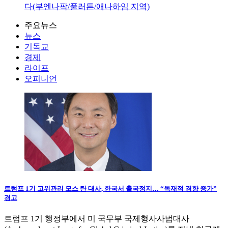
다(부엔나팍/풀러튼/애나하임 지역)
주요뉴스
뉴스
기독교
경제
라이프
오피니언
트럼프 1기 고위관리 모스 탄 대사, 한국서 출국정지… “독재적 경향 증가”
경고
트럼프 1기 행정부에서 미 국무부 국제형사사법대사