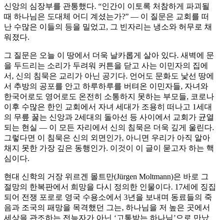
신앙의 심장부를 관통했다. “인간이 이토록 처참하게 파괴될
때 하나님은 도대체 어디 계셨는가?” — 이 질문은 교회를 떠
난 수많은 이들의 등을 밀었고, 그 빈자리는 냉소와 허무로 채
워졌다.
그 질문은 오늘 이 땅에서 더욱 날카롭게 살아 있다. 새벽에 문
을 두드리는 소리가 두려워 커튼을 닫고 사는 이민자의 집에
서, 신의 침묵은 교리가 아닌 공기다. 언어도 문화도 낯선 땅에
서 추방의 공포를 안고 하루하루를 버텨온 이민자들, 자녀와
한국어로도 영어로도 온전히 소통하지 못하는 부모들, 코로나
이후 수많은 한인 교회에서 자녀 세대가 조용히 떠나고 1세대
의 무릎 꿇는 신앙과 2세대의 돌아선 등 사이에서 교회가 균열
되는 현실 — 이 모든 자리에서 신의 침묵은 더욱 깊게 울린다.
그렇다면 이 침묵은 신의 외면인가, 아니면 우리가 아직 알아
채지 못한 가장 깊은 동행인가. 이것이 이 글이 묻고자 하는 핵
심이다.
현대 신학의 거장 위르겐 몰트만(Jürgen Moltmann)은 바로 그
절망의 한복판에서 희망을 다시 정의한 인물이다. 17세에 징집
되어 전쟁 포로로 영국 수용소에서 3년을 보내며 동료들의 죽
음과 조국의 패망을 목격했던 그는, 하나님을 저 높은 곳에서
세상을 관조하는 전능자가 아닌 ‘고통받는 하나님’으로 만났