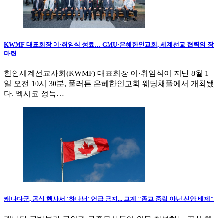
KWMF 대표회장 이·취임식 성료… GMU·은혜한인교회, 세계선교 협력의 장
마련
한인세계선교사회(KWMF) 대표회장 이·취임식이 지난 8월 1
일 오전 10시 30분, 풀러튼 은혜한인교회 웨딩채플에서 개최됐
다. 멕시코 정득…
캐나다군, 공식 행사서 '하나님' 언급 금지... 교계 "종교 중립 아닌 신앙 배제"