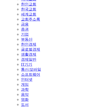
한인교회
한국교회
세계교회
교회주소록
금융
증권
기업
부동산
한인경제
글로벌경제
생활경제
경제일반
IT기기
통신/모바일
소프트웨어
인터넷
게임
과학
음악
영화
도서