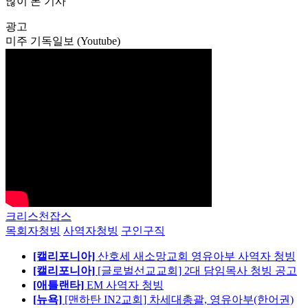
많이 본 기사
광고
미주 기독일보 (Youtube)
크리스천잡스
목회자청빙
사역자청빙
구인구직
[캘리포니아]
산호세 새소망교회 영유아부 사역자 청빙
[캘리포니아]
[글로벌선교교회] 2대 담임목사 청빙 공고
[애틀랜타]
EM 사역자 청빙
[뉴욕]
[맨하탄 IN2교회] 차세대총괄, 영유아부(한어권)