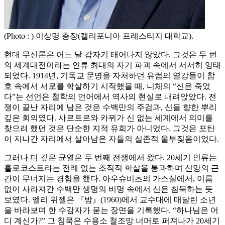
(Photo : ) 이상명 총장(캘리포니아 프레스티지 대학교).
현대 무신론은 어느 날 갑자기 태어나지 않았다. 그것은 두 번
의 세계대전이라는 인류 최대의 자기 파괴 속에서 서서히 잉태
되었다. 1914년, 기독교 문명을 자처하던 유럽의 열강들이 참
호 속에서 서로를 학살하기 시작했을 때, 니체의 “신은 죽었
다”는 선언은 철학의 언어에서 역사의 현실로 내려앉았다. 전
쟁이 끝난 자리에 남은 것은 수백만의 주검과, 신을 향한 뿌리
깊은 회의였다. 사르트르와 카뮈가 신 없는 세계에서 의미를
찾으려 했던 것은 단순한 지적 유희가 아니었다. 그것은 포탄
이 지나간 자리에서 살아남은 자들의 실존적 울부짖음이었다.
그러나 더 깊은 균열은 두 번째 전쟁에서 왔다. 20세기 인류는
홀로코스트라는 전례 없는 조직적 학살을 통과하며 신앙의 근
간이 무너지는 경험을 했다. 아우슈비츠의 가스실에서, 이름
없이 사라져간 수백만 생명의 비명 속에서 신은 침묵하는 듯
보였다. 엘리 위젤은 『밤』(1960)에서 교수대에 매달린 소년
을 바라보며 한 수감자가 묻는 장면을 기록했다. “하나님은 어
디 계신가?” 그 침묵은 수용소 철조망 너머로 퍼져나가 20세기