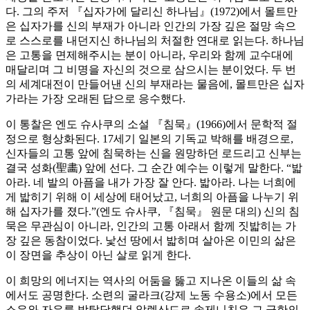
다. 그의 주저 『십자가에 달리신 하나님』(1972)에서 몰트만
은 십자가를 신의 부재가 아니라 인간의 가장 깊은 절망 속으
로 스스로를 내던지신 하나님의 처절한 연대로 읽는다. 하나님
은 고통을 면제해주시는 분이 아니라, 우리와 함께 교수대에
매달리며 그 비명을 자신의 것으로 삼으시는 분이었다. 두 번
의 세계대전이 만들어낸 신의 부재라는 물음에, 몰트만은 십자
가라는 가장 오래된 답으로 응수했다.
이 통찰은 엔도 슈사쿠의 소설 『침묵』(1966)에서 문학적 절
정으로 형상화된다. 17세기 일본의 기독교 박해를 배경으로,
신자들의 고통 앞에 침묵하는 신을 원망하던 로드리고 신부는
결국 성화(聖畵) 앞에 선다. 그 순간 예수는 이렇게 말한다. “밟
아라. 네 발의 아픔을 내가 가장 잘 안다. 밟아라. 나는 너희에
게 밟히기 위해 이 세상에 태어났고, 너희의 아픔을 나누기 위
해 십자가를 졌다.”(엔도 슈사쿠, 『침묵』 원문 대의) 신의 침
묵은 무관심이 아니라, 인간의 고통 아래서 함께 짓밟히는 가
장 깊은 동참이었다. 낯선 땅에서 밟히며 살아온 이민의 삶은
이 장면을 추상이 아닌 살로 읽게 한다.
이 희망의 에너지는 역사의 어둠을 뚫고 지나온 이들의 삶 속
에서도 공명한다. 소련의 굴라크(강제 노동 수용소)에서 모든
소유와 자유를 박탈당했던 알렉산드르 솔제니친은 그 극한의