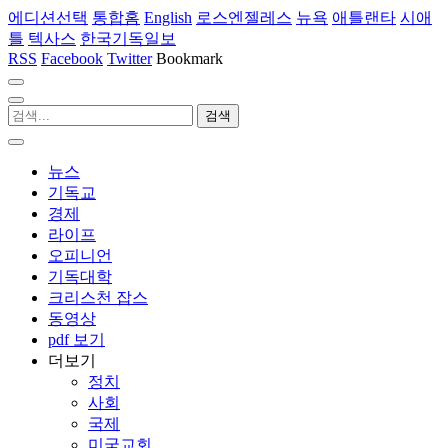
에디션선택
통합홈
English
로스엔젤레스
뉴욕
애틀랜타
시애
틀
텍사스
한국기독일보
RSS
Facebook
Twitter
Bookmark
뉴스
기독교
경제
라이프
오피니언
기독대학
크리스천 잡스
동영상
pdf 보기
더보기
정치
사회
국제
미국교회