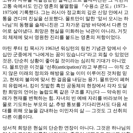
고통 속에서도 인간 영혼의 불멸함을 『수용소 군도』(1973–
1975)에 기록했다. 그는 러시아 정교회의 깊은 신앙 안에서 고
통을 견디며 진실을 선포했다. 몰트만이 말한 ‘앞서 오시는 하
나님’의 동행을 솔제니친은 그 차가운 감방 바닥에서 다른 언
어로 살아냈다. 희망은 현실을 미화하는 낙관이 아니라, 거짓
의 체제에 맞서 영원한 진리를 붙드는 영혼의 저항이었다.
마틴 루터 킹 목사가 1963년 워싱턴의 링컨 기념관 앞에서 수
십만 군중에게 “나에게는 꿈이 있습니다”라고 외칠 수 있었던
것은, 단순히 상황이 좋아질 것이라는 심리적 기대가 아니었
다. 몰트만은 이것을 ‘선취(anticipation)’라고 부른다 — 아직 오
지 않은 미래의 정의와 해방을 오늘 이미 이루어진 것처럼 믿
고, 현재의 불의에 맞서 한 걸음을 내딛는 용기. 몰트만이 폐허
의 유럽에서, 킹이 짓밟힌 흑인 공동체의 현장에서 각자 도달
한 희망의 언어는 놀랍도록 같은 구조를 지닌다 — 약속된 미
래가 현재를 변혁하는 힘. 자녀의 빈 예배 자리를 바라보며 눈
물로 기도하는 부모의 삶, 추방 통보를 기다리면서도 다음 세
대를 위해 오늘을 감내하는 이민자의 삶 — 그것도 그 선취의
다른 이름이다.
성서적 희망은 현실의 단순한 연장이 아니다. 그것은 하나님의