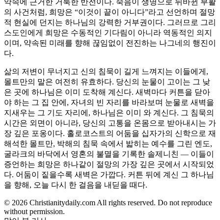
약속에 근거한 거룩한 반전이다. 죽음이 생명으로 뒤바뀐 부활
의 사건처럼, 희망은 “이것이 끝이 아니다”라고 선언하며 절망
적 현실에 던지는 하나님의 강력한 거부권이다. 그러므로 그리
스도인에게 희망은 수동적인 기다림이 아니라 역동적인 의지
이며, 약속된 미래를 향해 끊임없이 전진하는 나그네의 행진이
다.
삶의 저변이 무너지고 신의 침묵이 길게 느껴지는 이들에게,
몰트만의 말은 여전히 유효하다. 당신의 눈물이 고이는 그 낮
은 곳에 하나님은 이미 도착해 계신다. 새벽마다 커튼을 닫아
야 하는 그 집 안에, 자녀의 빈 자리를 바라보며 눈물로 새벽을
지새우는 그 기도 자리에, 하나님은 이미 와 계신다. 그 침묵의
시간은 외면이 아니라, 당신의 고통을 온몸으로 받아내시는 가
장 깊은 포옹이다. 홀로코스트의 어둠을 십자가의 신학으로 재
해석한 몰트만, 박해의 침묵 속에서 밟히는 예수를 그린 엔도,
굴라크의 바닥에서 영혼의 불멸을 기록한 솔제니친 — 이들이
증언하는 희망은 하나같이 절망의 가장 깊은 곳에서 시작되었
다. 어둠이 짙을수록 새벽은 가깝다. 커튼 뒤에 계신 그 하나님
을 향해, 오늘 다시 한 걸음을 내딛을 때다.
© 2026 Christianitydaily.com All rights reserved. Do not reproduce
without permission.