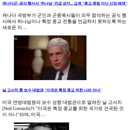
캐나다군, 공식 행사서 '하나님' 언급 금지... 교계 "종교 중립 아닌 신앙 배제"
캐나다 국방부가 군인과 군종목사들이 의무 참석하는 공식 행
사에서 하나님이나 특정 종교 전통을 언급하지 못하도록 하는
새로운 지…
닐 고서치 美 보수 대법관 "미국은 특정 종교 위한 나라 아냐"
미국 연방대법원의 보수 성향 대법관으로 알려진 닐 고서치
(Neil Gorsuch)가 "미국은 특정 종교를 위한 국가로 건국된 것
이 아니"라며, 미국…