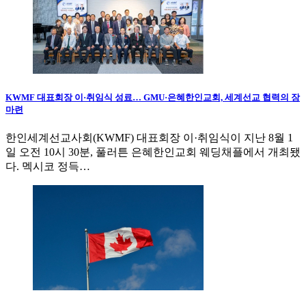
KWMF 대표회장 이·취임식 성료… GMU·은혜한인교회, 세계선교 협력의 장
마련
한인세계선교사회(KWMF) 대표회장 이·취임식이 지난 8월 1
일 오전 10시 30분, 풀러튼 은혜한인교회 웨딩채플에서 개최됐
다. 멕시코 정득…