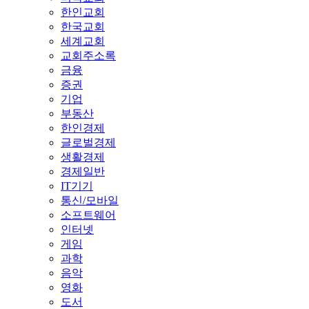
한인교회
한국교회
세계교회
교회주소록
금융
증권
기업
부동산
한인경제
글로벌경제
생활경제
경제일반
IT기기
통신/모바일
소프트웨어
인터넷
게임
과학
음악
영화
도서