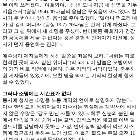
무 아래 쓰러졌다. “여호와여, 넉넉하오니 지금 내 생명을 거두
시옵소서”(왕상 19:4). 하나님의 응답은 꾸짖음이 아니었다. 천
사가 두 번이나 찾아와 음식을 주며 말했다. “일어나 먹으라 네
가 갈 길이 머니라”(왕상 19:7). 하나님은 먼저 쉬게 하셨다. 그
리고 그 쉼 위에서 새 소명을 주셨다. 번아웃된 목회자가 건강
한 공동체를 세울 수 없다는 것은 경험의 언어이기 이전에, 성
서가 먼저 증언하는 진리다.
예수님이 제자들에게 하신 말씀을 떠올려 보라. “너희는 따로
한적한 곳에 와서 잠깐 쉬어라”(막 6:31). 이 말씀은 오병이어
의 기적 바로 직전에 나온다. 쉼은 기적의 서막이었다. 충분히
쉰 제자들이 있었기에, 오천 명을 먹이는 기적의 현장에 함께
설 수 있었다.
그러나 소명에는 시간표가 없다
동시에 성서는 소명을 노동 계약의 언어로 설명하지 않는다.
미주 한인 교회 목회자들이 마주하는 현실에는 계약서에 적히
지 않은 수많은 ‘강도 만난 자들’이 있다. 체류 신분의 불안 속
에서 단속을 피해 숨어 사는 교인, 갑작스러운 해고로 이번 달
렌트비를 감당하지 못하는 가정, 언어 장벽 앞에서 의료 시스
템에 접근조차 못하는 노인 성도. 이들의 필요는 주일 오전 11
시 예배 시간표 안에 들어오지 않는다.