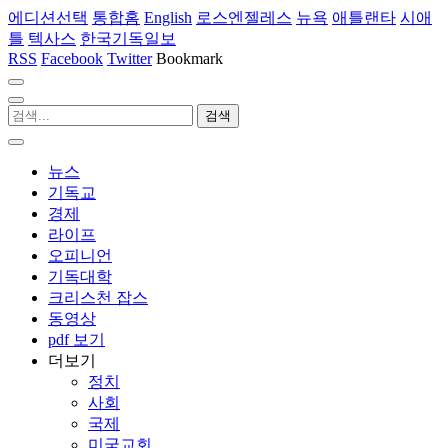
에디션선택
통합홈
English
로스엔젤레스
뉴욕
애틀랜타
시애
틀
텍사스
한국기독일보
RSS
Facebook
Twitter
Bookmark
뉴스
기독교
경제
라이프
오피니언
기독대학
크리스천 잡스
동영상
pdf 보기
더보기
정치
사회
국제
미국교회