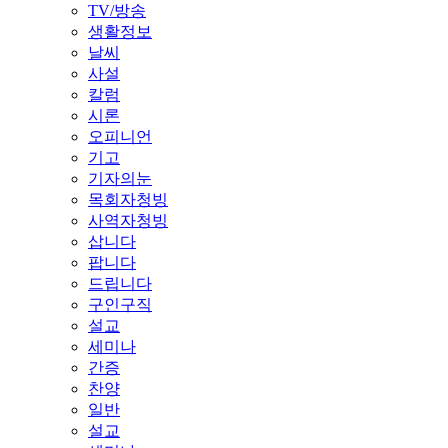
TV/방송
생활정보
날씨
사설
칼럼
시론
오피니언
기고
기자의눈
목회자청빙
사역자청빙
삽니다
팝니다
드립니다
구인구직
설교
세미나
간증
찬양
일반
설교