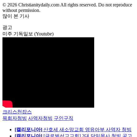
© 2026 Christianitydaily.com All rights reserved. Do not reproduce
without permission.
많이 본 기사
광고
미주 기독일보 (Youtube)
크리스천잡스
목회자청빙
사역자청빙
구인구직
[캘리포니아]
산호세 새소망교회 영유아부 사역자 청빙
[캘리포니아]
[글로벌선교교회] 2대 담임목사 청빙 공고