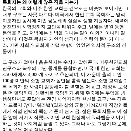
목회자는 왜 이렇게 많은 짐을 지는가
한국의 교회와 미주 한인 교회는 겉으로는 비슷해 보이지만 그
내부 구조는 사뭇 다르다. 미국에서 한인 교회 목회자는 영적
지도자인 동시에 이민 공동체의 실질적 생활 지원자다. 새벽에
운전면허 시험장까지 교인을 태워다 주고, 낮에는 병원 동행
통역을 하고, 저녁에는 심방을 다니는 일이 예외가 아니라 일
상이다. 이것은 목회자 개인의 성격이나 역량의 문제가 아니
라, 이민 사회가 교회에 기댈 수밖에 없었던 역사적 구조의 산
물이다.
그 구조가 얼마나 촘촘한지는 숫자가 말해준다. 미주한인교회
연구소와 복수의 교단 통계를 종합하면, 미국 내 한인 교회는
3,500개에서 4,000개 사이로 추산되며, 이 가운데 출석 교인
100명 미만의 소형 교회가 절반을 훌쩍 넘는다. 소형 교회일수
록 목회자 한 사람이 감당해야 할 역할은 더 넓고, 재정적 보상
은 더 열악하다. 생활비를 충당하기 위해 주중에는 부업을 병
행하면서도 주말에는 전임 사역자처럼 헌신을 요구받는 경우
가 드물지 않다. ‘워라밸’(일과 삶의 균형)이 MZ세대 직장인들
에게 직업 선택의 핵심 기준이 된 지금, 젊은 목회자들도 이 질
문 앞에 서기 시작했다. 이민 교회 현장에서 워라밸을 이야기
하는 것이 사치처럼 들릴 수 있다. 그러나 바로 그렇기 때문에,
이 질문은 더욱 절박하다.