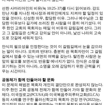
선한 사마리아인의 비유(눅 10:25–37)를 다시 읽어보라. 강도
만난 자를 지나친 제사장과 레위인에게도 지켜야 할 일정이 있
었을 것이다. 신성한 의무, 합당한 이유. 그러나 예수님은 그 합
당한 이유보다 길가에 쓰러진 한 사람을 더 중히 여기셨다. 미
주 한인 교회의 목회자는 매일 이 비유의 갈림길에 선다. 그리
고 그 갈림길은 신학교 강의실 안이 아니라, 낯선 나라의 고속
도로 갓길에 세워져 있다.
안식의 필요성을 인정한다는 것이 이 갈림길에서 눈을 감으라
는 말이 아니다. 오히려 반대다. 충분히 쉰 목회자만이 그 갈림
길에서 멈출 수 있는 내면의 여백을 갖는다. 탈진한 사람은 눈
앞의 필요를 보면서도 반응할 에너지가 없다. 안식은 소명을
포기하는 것이 아니라, 소명을 오래 감당하기 위한 근력을 키
우는 시간이다.
공동체가 함께 만들어야 할 문화
이 문제의 해법은 목회자 개인의 결단만으로 완성되지 않는다.
미주 한인 교회 공동체 전체가 함께 만들어 가야 할 문화의 문
제다. 미국장로교(PCUSA)와 미국복음주의루터교회(ELCA)
등의 사례를 연구한 풀러신학교의 목회자 건강 연구(2022)는,
정기적인 안식 제도를 운영하는 교회의 목회자 번아웃 비율이