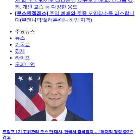
자 합니다.-평신도 성경공부, 소규모 기도회, 소그룹 강
좌, 개인 교습 등 다양한 용도
[로스앤젤레스]
주일 예배와 주중 모임장소를 리스합니
다(부엔나팍/풀러튼/애나하임 지역)
주요뉴스
뉴스
기독교
경제
라이프
오피니언
트럼프 1기 고위관리 모스 탄 대사, 한국서 출국정지… “독재적 경향 증가”
경고