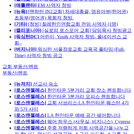
[애틀랜타]
EM 사역자 청빙
[뉴욕]
[맨하탄 IN2교회] 차세대총괄, 영유아부(한어권)
초등부(영어권) 목회자 청빙.
[기타]
[청빙] 칠레한인연합교회 전임 사역자 (1명)
[캘리포니아]
[실로암 로스모어 교회] 담임목사 청빙광고
[워싱턴DC]
어린이, Youth 사역자 청빙- 올네이션스 교
회 -
[버지니아]
워싱턴 서울장로교회 교육국 풀타임 (Full-
Time) 사역자 청빙 공고
교회 부동산/렌트
부동산/렌트
[뉴저지]
선교사 숙소
[로스앤젤레스]
한인타운 5분거리 교회 장소 렌트합니다
[로스앤젤레스]
한인타운 5분거리 오피스 렌트합니다
[로스앤젤레스]
교회 서브리스 LA 한인타운 웨스턴 4가
와 5가 사이
[로스앤젤레스]
LA 한인타운 예배 공간 쉐어합니다
[로스앤젤레스]
웨어 하우스 (사무실, 비지니스)_Cypress
[로스앤젤레스]
주중 저렴하게 저희 사역공간을 나누고