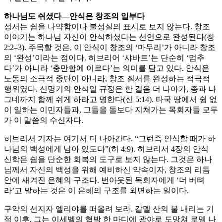
하나님도 쉬셨다—안식은 창조의 일부다
성서는 쉼을 나약함이나 불성실의 표시로 보지 않는다. 창조
이야기는 하나님 자신이 안식하셨다는 선언으로 완성된다(창
2:2–3). 주목할 것은, 이 안식이 창조의 ‘마무리’가 아니라 창조
의 ‘완성’이라는 점이다. 히브리어 ‘샤바트’는 단순히 ‘멈추
다’가 아니라 ‘충만함에 이르다’는 의미를 담고 있다. 안식은
노동의 소극적 중단이 아니라, 창조 질서를 완성하는 적극적
행위였다. 신명기의 안식일 규정은 한 걸음 더 나아가, 종과 나
그네까지 함께 쉬게 하라고 명한다(신 5:14). 타국 땅에서 쉼 없
이 일하는 이민자들과, 그들을 돌보다 지쳐가는 목회자들 모두
가 이 말씀의 수신자다.
히브리서 기자는 여기서 더 나아간다. “그런즉 안식할 때가 하
나님의 백성에게 남아 있도다”(히 4:9). 히브리서 4장의 안식
신학은 쉼을 단순한 회복의 도구로 보지 않는다. 그것은 하나
님께서 자신의 백성을 위해 예비하신 약속이자, 창조의 리듬
안에 새겨진 은혜의 구조다. 번아웃된 목회자에게 ‘더 버텨
라’고 말하는 것은 이 은혜의 구조를 외면하는 일이다.
구약의 선지자 엘리야를 떠올려 보라. 갈멜 산의 불 내리는 기
적 이후, 그는 이세벨의 협박 한 마디에 광야로 도망쳐 로뎀 나