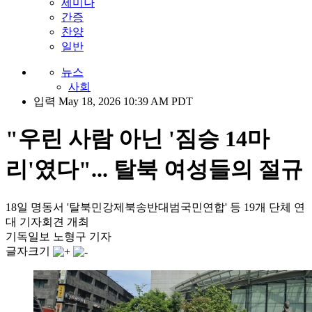
세미나
간증
찬양
일반
뉴스
사회
입력 May 18, 2026 10:39 AM PDT
"우린 사람 아닌 '짐승 14마
리'였다"... 탈북 여성들의 절규
18일 명동서 '탈북민강제북송반대범국민연합' 등 19개 단체 연
대 기자회견 개최
기독일보 노형구 기자
글자크기