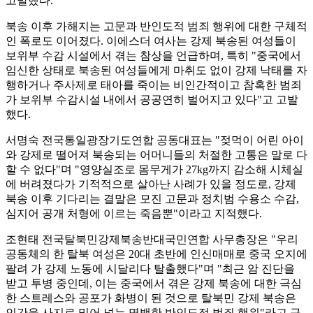
고발했다.
북송 이후 가해지는 고문과 반인도적 범죄 행위에 대한 구체적
인 폭로도 이어졌다. 이에스더 여사는 강제 북송된 여성들이
보위부 수감 시설에서 겪는 참상을 언급하며, 특히 "중국에서
임신한 상태로 북송된 여성들에게 마취도 없이 강제 낙태를 자
행하거나 주사제로 태아를 죽이는 비인간적이고 참혹한 범죄
가 보위부 수감시설 내에서 공공연히 벌어지고 있다"고 고발
했다.
서명숙 전국통일광장기도연합 공동대표는 "젖먹이 어린 아이
와 강제로 떨어져 북송되는 어머니들의 처절한 고통은 말로 다
할 수 없다"며 "영양실조로 몸무게가 27kg까지 감소해 시체실
에 버려졌다가 기적적으로 살아난 사례가 있을 정도로, 강제
북송 이후 기다리는 결말은 모진 고문과 정치범 수용소 수감,
심지어 공개 처형에 이르는 죽음뿐"이라고 지적했다.
조현태 전국탈북민강제북송반대국민연합 사무총장은 "우리
공동체의 한 탈북 여성은 20대 초반에 인신매매로 중국 오지에
팔려 가 강제 노동에 시달리다 탈출했다"며 "최근 암 진단을
받고 투병 중인데, 이는 중국에서 겪은 강제 북송에 대한 극심
한 스트레스와 공포가 화병이 된 것으로 탈북민 강제 북송은
인간을 사지로 밀어 넣는 명백한 반인도적 범죄 행위"라고 규