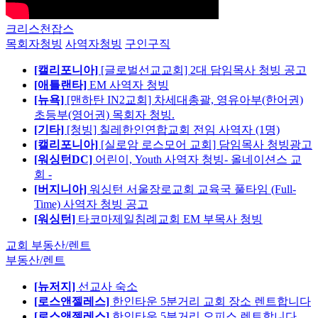
크리스천잡스
목회자청빙
사역자청빙
구인구직
[캘리포니아]
[글로벌선교교회] 2대 담임목사 청빙 공고
[애틀랜타]
EM 사역자 청빙
[뉴욕]
[맨하탄 IN2교회] 차세대총괄, 영유아부(한어권)
초등부(영어권) 목회자 청빙.
[기타]
[청빙] 칠레한인연합교회 전임 사역자 (1명)
[캘리포니아]
[실로암 로스모어 교회] 담임목사 청빙광고
[워싱턴DC]
어린이, Youth 사역자 청빙- 올네이션스 교
회 -
[버지니아]
워싱턴 서울장로교회 교육국 풀타임 (Full-
Time) 사역자 청빙 공고
[워싱턴]
타코마제일침례교회 EM 부목사 청빙
교회 부동산/렌트
부동산/렌트
[뉴저지]
선교사 숙소
[로스앤젤레스]
한인타운 5분거리 교회 장소 렌트합니다
[로스앤젤레스]
한인타운 5분거리 오피스 렌트합니다