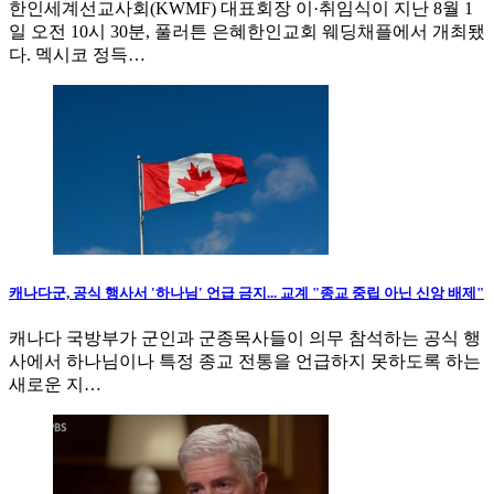
한인세계선교사회(KWMF) 대표회장 이·취임식이 지난 8월 1
일 오전 10시 30분, 풀러튼 은혜한인교회 웨딩채플에서 개최됐
다. 멕시코 정득…
캐나다군, 공식 행사서 '하나님' 언급 금지... 교계 "종교 중립 아닌 신앙 배제"
캐나다 국방부가 군인과 군종목사들이 의무 참석하는 공식 행
사에서 하나님이나 특정 종교 전통을 언급하지 못하도록 하는
새로운 지…