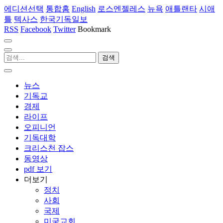
에디션선택
통합홈
English
로스엔젤레스
뉴욕
애틀랜타
시애
틀
텍사스
한국기독일보
RSS
Facebook
Twitter
Bookmark
뉴스
기독교
경제
라이프
오피니언
기독대학
크리스천 잡스
동영상
pdf 보기
더보기
정치
사회
국제
미국교회