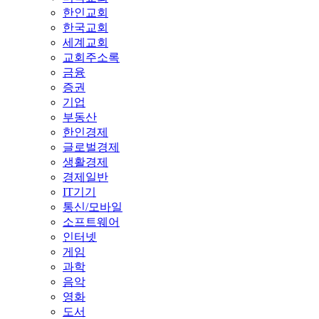
한인교회
한국교회
세계교회
교회주소록
금융
증권
기업
부동산
한인경제
글로벌경제
생활경제
경제일반
IT기기
통신/모바일
소프트웨어
인터넷
게임
과학
음악
영화
도서