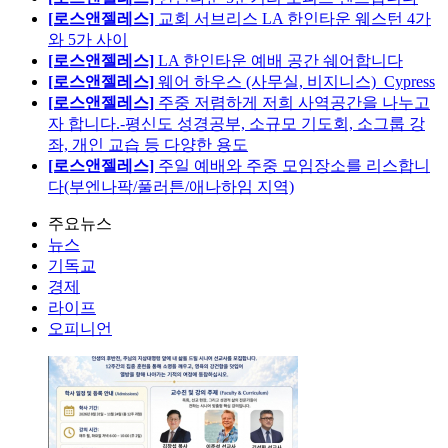
[로스앤젤레스]
교회 서브리스 LA 한인타운 웨스턴 4가
와 5가 사이
[로스앤젤레스]
LA 한인타운 예배 공간 쉐어합니다
[로스앤젤레스]
웨어 하우스 (사무실, 비지니스)_Cypress
[로스앤젤레스]
주중 저렴하게 저희 사역공간을 나누고
자 합니다.-평신도 성경공부, 소규모 기도회, 소그룹 강
좌, 개인 교습 등 다양한 용도
[로스앤젤레스]
주일 예배와 주중 모임장소를 리스합니
다(부엔나팍/풀러튼/애나하임 지역)
주요뉴스
뉴스
기독교
경제
라이프
오피니언