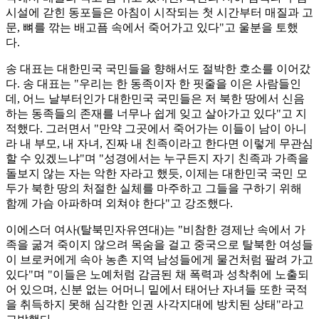
시설에 갇힌 동포들은 아침이 시작되는 첫 시간부터 매질과 고
문, 뼈를 깎는 배고픔 속에서 죽어가고 있다"고 울분을 토했
다.
송 대표는 대한민국 국민들을 향해서도 절박한 호소를 이어갔
다. 송 대표는 "우리는 한 동족이자 한 핏줄을 이은 사람들인
데, 어느 날부터인가 대한민국 국민들은 저 북한 땅에서 신음
하는 동족들의 존재를 너무나 쉽게 잊고 살아가고 있다"고 지
적했다. 그러면서 "만약 그곳에서 죽어가는 이들이 남이 아니
라 내 부모, 내 자녀, 진짜 내 친족이라고 한다면 이렇게 무관심
할 수 있겠느냐"며 "성경에서는 누구든지 자기 친족과 가족을
돌보지 않는 자는 악한 자라고 했듯, 이제는 대한민국 국민 모
두가 북한 땅의 처절한 실체를 마주하고 그들을 구하기 위해
함께 가슴 아파하며 외쳐야 한다"고 강조했다.
이에스더 여사(탈북민자유연대)는 "비참한 경제난 속에서 가
족을 굶겨 죽이지 않으려 목숨을 걸고 중국으로 탈북한 여성들
이 브로커에게 속아 농촌 지역 남성들에게 물건처럼 팔려 가고
있다"며 "이들은 노예처럼 감금된 채 폭력과 성착취에 노출되
어 있으며, 신분 없는 어머니 밑에서 태어난 자녀들 또한 국적
을 취득하지 못해 심각한 인권 사각지대에 방치된 상태"라고