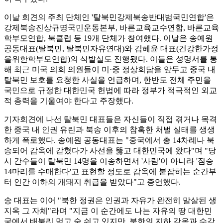
이날 회견의 주최 단체인 '탈북민강제북송반대범국민연합'은
강제북송진상규명국민운동본부, 바른교육교수연합, 바른교육
학부모연합, 북클럽 등 19개 단체가 참여했다. 이날은 송예원
공동대표(탈북민, 탈북민자유연대)와 김혜윤 대표(건강한가정
을위한학부모연합)의 삭발실도 진행됐다. 이들은 성명서를 통
해 최근 미국 의회 의원들이 미·중 정상회담을 앞두고 중국 내
탈북민 보호를 요청한 사실을 언급하며, 한반도 전체 주민을
국민으로 규정한 대한민국 헌법에 따라 정부가 적극적인 외교
적 총력을 기울여야 한다고 주장했다.
기자회견에 나선 탈북민 대표들은 자신들이 직접 겪거나 목격
한 중국 내 인권 유린과 북송 이후의 참혹한 처벌 실태를 생생
하게 폭로했다. 송예원 공동대표는 "중국에서 총 14차례나 북
송되어 감옥에 갇혔다가 사선을 뚫고 대한민국에 왔다"며 "당
시 간수들이 탈북민 14명을 이송하면서 '사람'이 아니라 '짐승
14마리를 수매한다'고 표현할 정도로 감옥에 붙잡히는 순간부
터 인간 이하의 개돼지 취급을 받았다"고 증언했다.
송 대표는 이어 "북한 정권은 인권과 자유가 완전히 말살된 생
지옥 그 자체"라며 "지금 이 순간에도 나는 자유의 땅 대한민
국에서 배불리 먹고 숨 쉬고 있지만, 북한의 지하 감옥과 수감