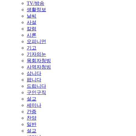
TV/방송
생활정보
날씨
사설
칼럼
시론
오피니언
기고
기자의눈
목회자청빙
사역자청빙
삽니다
팝니다
드립니다
구인구직
설교
세미나
간증
찬양
일반
설교