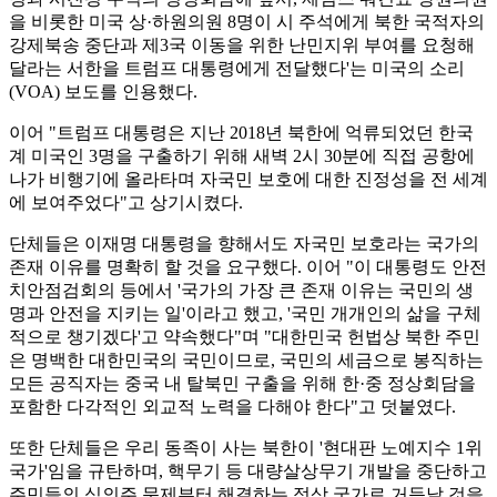
을 비롯한 미국 상·하원의원 8명이 시 주석에게 북한 국적자의
강제북송 중단과 제3국 이동을 위한 난민지위 부여를 요청해
달라는 서한을 트럼프 대통령에게 전달했다'는 미국의 소리
(VOA) 보도를 인용했다.
이어 "트럼프 대통령은 지난 2018년 북한에 억류되었던 한국
계 미국인 3명을 구출하기 위해 새벽 2시 30분에 직접 공항에
나가 비행기에 올라타며 자국민 보호에 대한 진정성을 전 세계
에 보여주었다"고 상기시켰다.
단체들은 이재명 대통령을 향해서도 자국민 보호라는 국가의
존재 이유를 명확히 할 것을 요구했다. 이어 "이 대통령도 안전
치안점검회의 등에서 '국가의 가장 큰 존재 이유는 국민의 생
명과 안전을 지키는 일'이라고 했고, '국민 개개인의 삶을 구체
적으로 챙기겠다'고 약속했다"며 "대한민국 헌법상 북한 주민
은 명백한 대한민국의 국민이므로, 국민의 세금으로 봉직하는
모든 공직자는 중국 내 탈북민 구출을 위해 한·중 정상회담을
포함한 다각적인 외교적 노력을 다해야 한다"고 덧붙였다.
또한 단체들은 우리 동족이 사는 북한이 '현대판 노예지수 1위
국가'임을 규탄하며, 핵무기 등 대량살상무기 개발을 중단하고
주민들의 식의주 문제부터 해결하는 정상 국가로 거듭날 것을