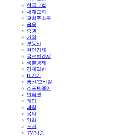
한국교회
세계교회
교회주소록
금융
증권
기업
부동산
한인경제
글로벌경제
생활경제
경제일반
IT기기
통신/모바일
소프트웨어
인터넷
게임
과학
음악
영화
도서
TV/방송