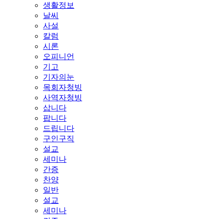
생활정보
날씨
사설
칼럼
시론
오피니언
기고
기자의눈
목회자청빙
사역자청빙
삽니다
팝니다
드립니다
구인구직
설교
세미나
간증
찬양
일반
설교
세미나