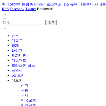
에디션선택
통합홈
English
로스엔젤레스
뉴욕
애틀랜타
시애틀
RSS
Facebook
Twitter
Bookmark
뉴스
기독교
경제
라이프
오피니언
기독대학
크리스천 잡스
동영상
pdf 보기
더보기
정치
사회
국제
미국교회
한인교회