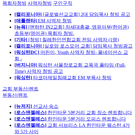
목회자청빙
사역자청빙
구인구직
[캘리포니아]
[글로벌선교교회] 2대 담임목사 청빙 공고
[애틀랜타]
EM 사역자 청빙
[뉴욕]
[맨하탄 IN2교회] 차세대총괄, 영유아부(한어권)
초등부(영어권) 목회자 청빙.
[기타]
[청빙] 칠레한인연합교회 전임 사역자 (1명)
[캘리포니아]
[실로암 로스모어 교회] 담임목사 청빙광고
[워싱턴DC]
어린이, Youth 사역자 청빙- 올네이션스 교
회 -
[버지니아]
워싱턴 서울장로교회 교육국 풀타임 (Full-
Time) 사역자 청빙 공고
[워싱턴]
타코마제일침례교회 EM 부목사 청빙
교회 부동산/렌트
부동산/렌트
[뉴저지]
선교사 숙소
[로스앤젤레스]
한인타운 5분거리 교회 장소 렌트합니다
[로스앤젤레스]
한인타운 5분거리 오피스 렌트합니다
[로스앤젤레스]
교회 서브리스 LA 한인타운 웨스턴 4가
와 5가 사이