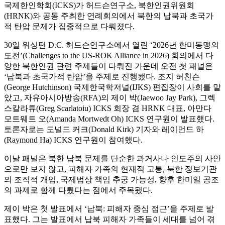
국제한인학회(ICKS)가 허드슨연구소, 북한인권위원회
(HRNK)와 공동 주최한 연례회의에서 북한의 납북과 초국가
적 탄압 문제가 집중적으로 다뤄졌다.
30일 워싱턴 D.C. 허드슨연구소에서 열린 ‘2026년 한미동맹의
도전’(Challenges to the US-ROK Alliance in 2026) 회의에서 다
양한 북한인권 관련 주제들이 다뤄진 가운데 오전 첫 패널은
‘납북과 초국가적 탄압’을 주제로 진행됐다. 조지 허친슨
(George Hutchinson) 국제한국학저널(IJKS) 편집장이 사회를 맡
았고, 자유아시아방송(RFA)의 제이 박(Jaewoo Jay Park), 그렉
스칼라튜(Greg Scarlatoiu) ICKS 회장 겸 HRNK 대표, 아만다
모트웨트 오(Amanda Mortwedt Oh) ICKS 연구원이 발표했다.
토론자로는 도널드 커크(Donald Kirk) 기자와 레이먼드 하
(Raymond Ha) ICKS 연구원이 참여했다.
이날 패널은 북한 납북 문제를 단순한 과거사나 인도주의 사안
으로만 보지 않고, 피해자 가족의 현재적 고통, 북한 정보기관
의 조직적 개입, 국제법상 책임 추궁 가능성, 향후 한미일 공조
의 과제로 함께 다뤘다는 점에서 주목됐다.
제이 박은 첫 발표에서 ‘납북: 피해자 중심 접근’을 주제로 발
표했다. 그는 발표에서 납북 피해자 가족들이 세대를 넘어 겪