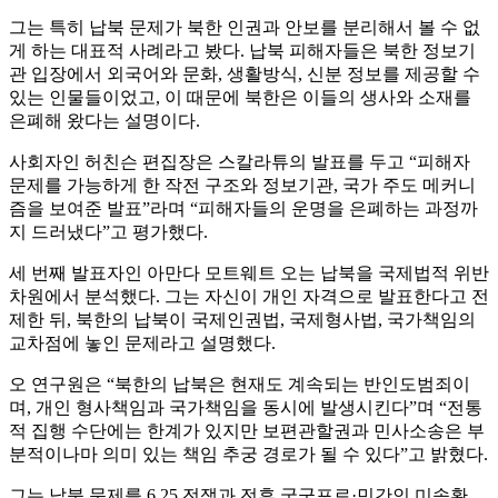
그는 특히 납북 문제가 북한 인권과 안보를 분리해서 볼 수 없
게 하는 대표적 사례라고 봤다. 납북 피해자들은 북한 정보기
관 입장에서 외국어와 문화, 생활방식, 신분 정보를 제공할 수
있는 인물들이었고, 이 때문에 북한은 이들의 생사와 소재를
은폐해 왔다는 설명이다.
사회자인 허친슨 편집장은 스칼라튜의 발표를 두고 “피해자
문제를 가능하게 한 작전 구조와 정보기관, 국가 주도 메커니
즘을 보여준 발표”라며 “피해자들의 운명을 은폐하는 과정까
지 드러냈다”고 평가했다.
세 번째 발표자인 아만다 모트웨트 오는 납북을 국제법적 위반
차원에서 분석했다. 그는 자신이 개인 자격으로 발표한다고 전
제한 뒤, 북한의 납북이 국제인권법, 국제형사법, 국가책임의
교차점에 놓인 문제라고 설명했다.
오 연구원은 “북한의 납북은 현재도 계속되는 반인도범죄이
며, 개인 형사책임과 국가책임을 동시에 발생시킨다”며 “전통
적 집행 수단에는 한계가 있지만 보편관할권과 민사소송은 부
분적이나마 의미 있는 책임 추궁 경로가 될 수 있다”고 밝혔다.
그는 납북 문제를 6.25 전쟁과 전후 국군포로·민간인 미송환