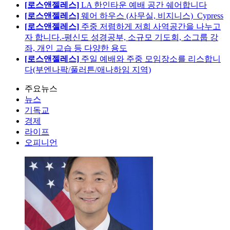
[로스앤젤레스]
LA 한인타운 예배 공간 쉐어합니다
[로스앤젤레스]
웨어 하우스 (사무실, 비지니스)_Cypress
[로스앤젤레스]
주중 저렴하게 저희 사역공간을 나누고
자 합니다.-평신도 성경공부, 소규모 기도회, 소그룹 강
좌, 개인 교습 등 다양한 용도
[로스앤젤레스]
주일 예배와 주중 모임장소를 리스합니
다(부엔나팍/풀러튼/애나하임 지역)
주요뉴스
뉴스
기독교
경제
라이프
오피니언