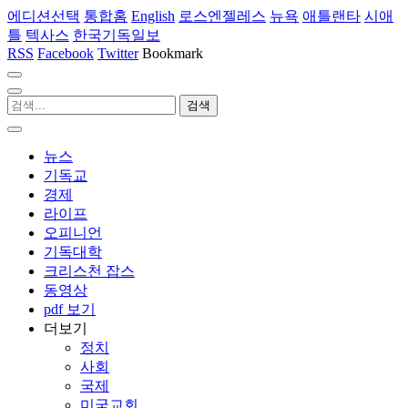
에디션선택
통합홈
English
로스엔젤레스
뉴욕
애틀랜타
시애
틀
텍사스
한국기독일보
RSS
Facebook
Twitter
Bookmark
뉴스
기독교
경제
라이프
오피니언
기독대학
크리스천 잡스
동영상
pdf 보기
더보기
정치
사회
국제
미국교회