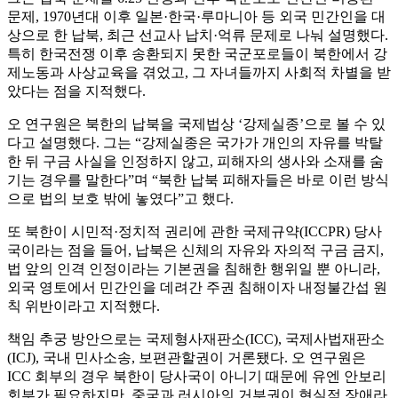
문제, 1970년대 이후 일본·한국·루마니아 등 외국 민간인을 대
상으로 한 납북, 최근 선교사 납치·억류 문제로 나눠 설명했다.
특히 한국전쟁 이후 송환되지 못한 국군포로들이 북한에서 강
제노동과 사상교육을 겪었고, 그 자녀들까지 사회적 차별을 받
았다는 점을 지적했다.
오 연구원은 북한의 납북을 국제법상 ‘강제실종’으로 볼 수 있
다고 설명했다. 그는 “강제실종은 국가가 개인의 자유를 박탈
한 뒤 구금 사실을 인정하지 않고, 피해자의 생사와 소재를 숨
기는 경우를 말한다”며 “북한 납북 피해자들은 바로 이런 방식
으로 법의 보호 밖에 놓였다”고 했다.
또 북한이 시민적·정치적 권리에 관한 국제규약(ICCPR) 당사
국이라는 점을 들어, 납북은 신체의 자유와 자의적 구금 금지,
법 앞의 인격 인정이라는 기본권을 침해한 행위일 뿐 아니라,
외국 영토에서 민간인을 데려간 주권 침해이자 내정불간섭 원
칙 위반이라고 지적했다.
책임 추궁 방안으로는 국제형사재판소(ICC), 국제사법재판소
(ICJ), 국내 민사소송, 보편관할권이 거론됐다. 오 연구원은
ICC 회부의 경우 북한이 당사국이 아니기 때문에 유엔 안보리
회부가 필요하지만, 중국과 러시아의 거부권이 현실적 장애라