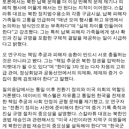
토론에서는 북한 납북 문제를 더 이상 반복적 문제 제기나 의
례적 행사에 머물게 해서는 안 된다는 지적이 이어졌다. 스칼
라튜 대표는 북한 정치범수용소와 각종 구금시설, 납북 피해자
가족들의 고통을 언급하며 “매년 모여 행사를 하고 유엔에서
논의하는 방식만으로는 부족하다”며 “실제 차이를 만들어야
한다”고 강조했다. 그는 특히 납북 피해자 가족들에게 생사 확
인과 진실 규명을 포함한 구체적 결말을 제공하는 일이 시급하
다고 밝혔다.
오 연구자는 책임 추궁과 피해자 송환이 반드시 서로 충돌하는
것은 아니라고 봤다. 그는 “책임 추궁은 북한 정권을 압박하는
지렛대가 될 수도 있다”며 “한미일 3자 또는 다자 차원의 고위
급 관여, 정상회담과 공동선언에서의 의제화, 제재와 증거 수
집이 함께 검토돼야 한다”고 말했다.
질의응답에서는 통일 이후 전환기 정의와 미국 의회의 역할도
거론됐다. 데이비드 맥스웰은 자유롭고 통일된 한국을 전제로
한 책임 추궁과 사회 안정의 균형 문제를 제기했고, 오 연구자
는 “전환기 정의는 사전에 준비해야 한다”며 증거 기록 축적과
진실 규명 절차의 중요성을 설명했다. 스칼라튜 대표는 북한인
권법 재승인과 관련해서도 “미국 시민이라면 지역구 의원들에
게 북한인권법 재승인의 중요성을 설득해야 한다”며 “한국군