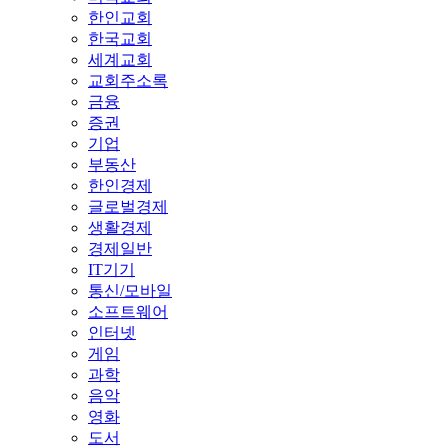
한인교회
한국교회
세계교회
교회주소록
금융
증권
기업
부동산
한인경제
글로벌경제
생활경제
경제일반
IT기기
통신/모바일
소프트웨어
인터넷
게임
과학
음악
영화
도서