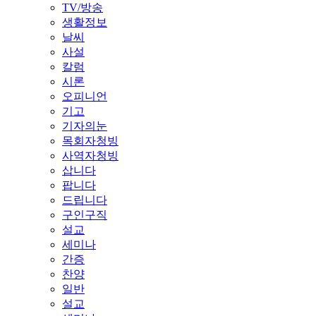
TV/방송
생활정보
날씨
사설
칼럼
시론
오피니언
기고
기자의눈
목회자청빙
사역자청빙
삽니다
팝니다
드립니다
구인구직
설교
세미나
간증
찬양
일반
설교