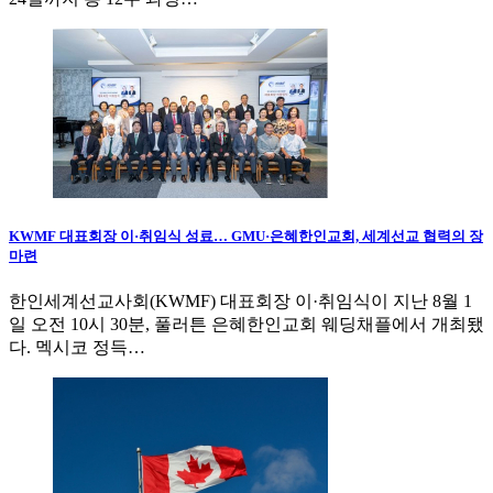
KWMF 대표회장 이·취임식 성료… GMU·은혜한인교회, 세계선교 협력의 장
마련
한인세계선교사회(KWMF) 대표회장 이·취임식이 지난 8월 1
일 오전 10시 30분, 풀러튼 은혜한인교회 웨딩채플에서 개최됐
다. 멕시코 정득…