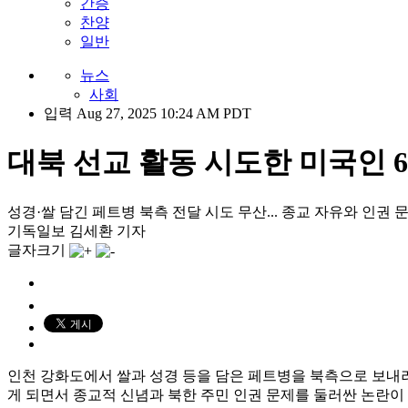
간증
찬양
일반
뉴스
사회
입력 Aug 27, 2025 10:24 AM PDT
대북 선교 활동 시도한 미국인 6
성경·쌀 담긴 페트병 북측 전달 시도 무산... 종교 자유와 인권 
기독일보 김세환 기자
글자크기
인천 강화도에서 쌀과 성경 등을 담은 페트병을 북측으로 보내려
게 되면서 종교적 신념과 북한 주민 인권 문제를 둘러싼 논란이