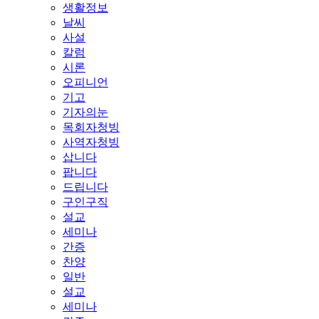
생활정보
날씨
사설
칼럼
시론
오피니언
기고
기자의눈
목회자청빙
사역자청빙
삽니다
팝니다
드립니다
구인구직
설교
세미나
간증
찬양
일반
설교
세미나