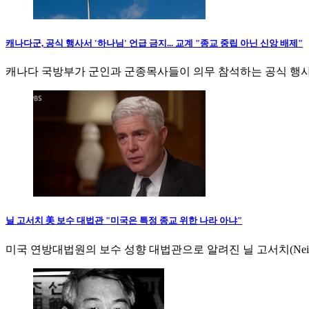
캐나다군, 공식 행사서 '하나님' 언급 금지... 교계 "종교 중립 아닌 신앙 배제"
캐나다 국방부가 군인과 군종목사들이 의무 참석하는 공식 행사
닐 고서치 美 보수 대법관 "미국은 특정 종교 위한 나라 아냐"
미국 연방대법원의 보수 성향 대법관으로 알려진 닐 고서치(Neil 