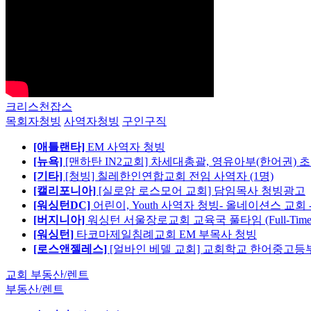
크리스천잡스
목회자청빙
사역자청빙
구인구직
[애틀랜타]
EM 사역자 청빙
[뉴욕]
[맨하탄 IN2교회] 차세대총괄, 영유아부(한어권) 
[기타]
[청빙] 칠레한인연합교회 전임 사역자 (1명)
[캘리포니아]
[실로암 로스모어 교회] 담임목사 청빙광고
[워싱턴DC]
어린이, Youth 사역자 청빙- 올네이션스 교회 
[버지니아]
워싱턴 서울장로교회 교육국 풀타임 (Full-Tim
[워싱턴]
타코마제일침례교회 EM 부목사 청빙
[로스앤젤레스]
[얼바인 베델 교회] 교회학교 한어중고등부
교회 부동산/렌트
부동산/렌트