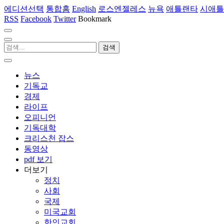
에디션선택
통합홈
English
로스엔젤레스
뉴욕
애틀랜타
시애틀
RSS
Facebook
Twitter
Bookmark
뉴스
기독교
경제
라이프
오피니언
기독대학
크리스천 잡스
동영상
pdf 보기
더보기
정치
사회
국제
미국교회
한인교회