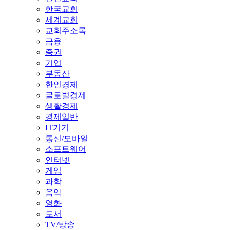
한국교회
세계교회
교회주소록
금융
증권
기업
부동산
한인경제
글로벌경제
생활경제
경제일반
IT기기
통신/모바일
소프트웨어
인터넷
게임
과학
음악
영화
도서
TV/방송