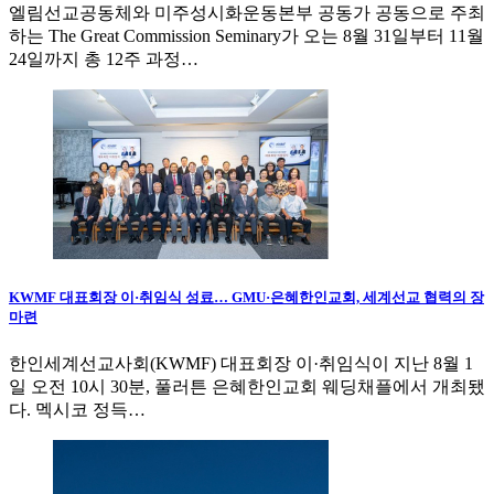
엘림선교공동체와 미주성시화운동본부 공동가 공동으로 주최
하는 The Great Commission Seminary가 오는 8월 31일부터 11월
24일까지 총 12주 과정…
KWMF 대표회장 이·취임식 성료… GMU·은혜한인교회, 세계선교 협력의 장
마련
한인세계선교사회(KWMF) 대표회장 이·취임식이 지난 8월 1
일 오전 10시 30분, 풀러튼 은혜한인교회 웨딩채플에서 개최됐
다. 멕시코 정득…