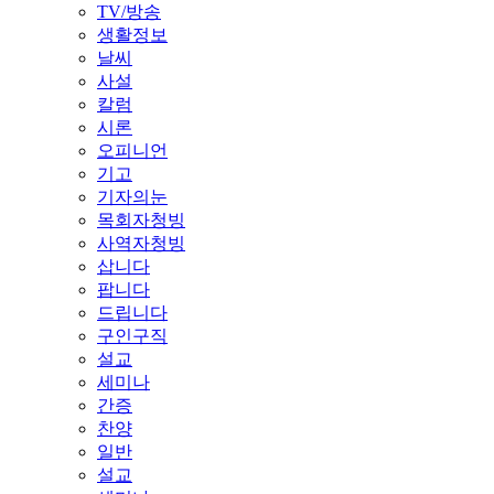
TV/방송
생활정보
날씨
사설
칼럼
시론
오피니언
기고
기자의눈
목회자청빙
사역자청빙
삽니다
팝니다
드립니다
구인구직
설교
세미나
간증
찬양
일반
설교