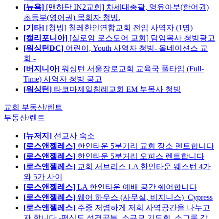
[뉴욕]
[맨하탄 IN2교회] 차세대총괄, 영유아부(한어권)
초등부(영어권) 목회자 청빙.
[기타]
[청빙] 칠레한인연합교회 전임 사역자 (1명)
[캘리포니아]
[실로암 로스모어 교회] 담임목사 청빙광고
[워싱턴DC]
어린이, Youth 사역자 청빙- 올네이션스 교
회 -
[버지니아]
워싱턴 서울장로교회 교육국 풀타임 (Full-
Time) 사역자 청빙 공고
[워싱턴]
타코마제일침례교회 EM 부목사 청빙
교회 부동산/렌트
부동산/렌트
[뉴저지]
선교사 숙소
[로스앤젤레스]
한인타운 5분거리 교회 장소 렌트합니다
[로스앤젤레스]
한인타운 5분거리 오피스 렌트합니다
[로스앤젤레스]
교회 서브리스 LA 한인타운 웨스턴 4가
와 5가 사이
[로스앤젤레스]
LA 한인타운 예배 공간 쉐어합니다
[로스앤젤레스]
웨어 하우스 (사무실, 비지니스)_Cypress
[로스앤젤레스]
주중 저렴하게 저희 사역공간을 나누고
자 합니다.-평신도 성경공부, 소규모 기도회, 소그룹 강