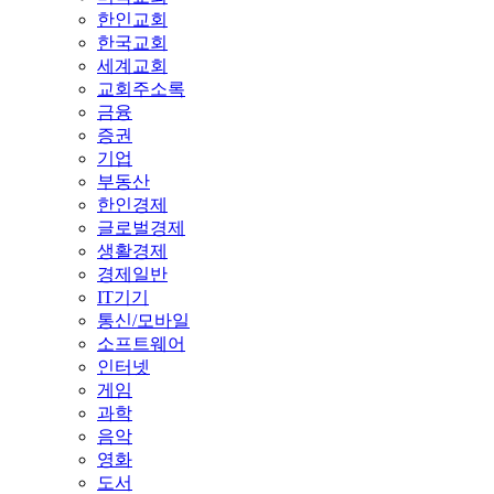
한인교회
한국교회
세계교회
교회주소록
금융
증권
기업
부동산
한인경제
글로벌경제
생활경제
경제일반
IT기기
통신/모바일
소프트웨어
인터넷
게임
과학
음악
영화
도서