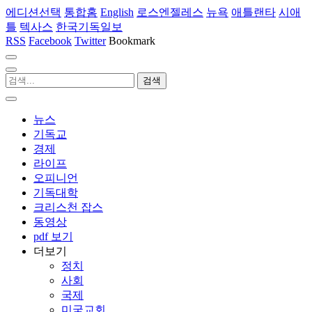
에디션선택
통합홈
English
로스엔젤레스
뉴욕
애틀랜타
시애
틀
텍사스
한국기독일보
RSS
Facebook
Twitter
Bookmark
뉴스
기독교
경제
라이프
오피니언
기독대학
크리스천 잡스
동영상
pdf 보기
더보기
정치
사회
국제
미국교회