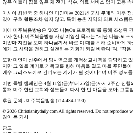
많은 이들이 집을 잃은 채 전기, 식수, 의료 서비스 없이 고통
아시아 최빈국 중 하나인 미얀마는 2021년 군사 쿠데타 이후 
있어 구호 활동조차 쉽지 않고, 특히 농촌 지역의 의료 시스템은
이에 미주복음방송은 ‘2025 나눔On 프로젝트’를 통해 조성된
고자 한다. 미주복음방송 사장 이영선 목사는 “지난 나눔On 프로젝
미얀마 지진을 보며 하나님께서 바로 이 때를 위해 준비하게 하
에게 그 사랑을 전하고 실천하는 기회가 되길 바란다”며, “작은
또한 미얀마 샨주에서 팀사역으로 개척선교사역을 담당하고 있는 
지만 그 일을 계기로 기독교를 향해 마음을 열고 마을 주민들이 
예수 그리스도께로 건너오는 계기가 될 것이다” 며 미주 성도들
이번 특별 캠페인은 4월 11일(금)부터 25일(금)까지 2주간 진행
통해 미주 한인 교회와 성도들이 다시 한 번 마음을 모아, 고
후원 문의 : 미주복음방송 (714-484-1190)
© 2026 Christianitydaily.com All rights reserved. Do not reproduce w
많이 본 기사
광고