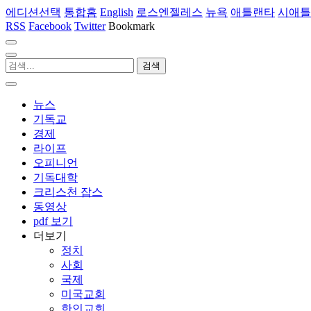
에디션선택
통합홈
English
로스엔젤레스
뉴욕
애틀랜타
시애틀
RSS
Facebook
Twitter
Bookmark
뉴스
기독교
경제
라이프
오피니언
기독대학
크리스천 잡스
동영상
pdf 보기
더보기
정치
사회
국제
미국교회
한인교회