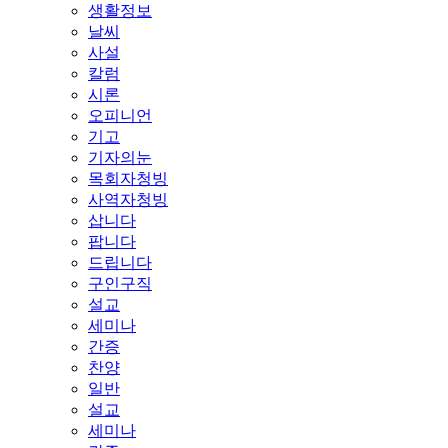
생활정보
날씨
사설
칼럼
시론
오피니언
기고
기자의눈
목회자청빙
사역자청빙
삽니다
팝니다
드립니다
구인구직
설교
세미나
간증
찬양
일반
설교
세미나