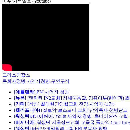
미주 기독일보 (Youtube)
크리스천잡스
목회자청빙
사역자청빙
구인구직
[애틀랜타]
EM 사역자 청빙
[뉴욕]
[맨하탄 IN2교회] 차세대총괄, 영유아부(한어권) 
[기타]
[청빙] 칠레한인연합교회 전임 사역자 (1명)
[캘리포니아]
[실로암 로스모어 교회] 담임목사 청빙광고
[워싱턴DC]
어린이, Youth 사역자 청빙- 올네이션스 교회 
[버지니아]
워싱턴 서울장로교회 교육국 풀타임 (Full-Tim
[워싱턴]
타코마제일침례교회 EM 부목사 청빙