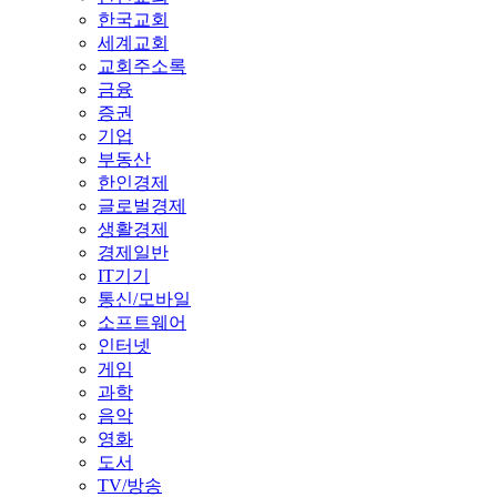
한국교회
세계교회
교회주소록
금융
증권
기업
부동산
한인경제
글로벌경제
생활경제
경제일반
IT기기
통신/모바일
소프트웨어
인터넷
게임
과학
음악
영화
도서
TV/방송