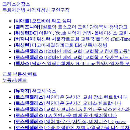
크리스천잡스
목회자청빙
사역자청빙
구인구직
[시애틀]
오토바이 타고 싶다
[캘리포니아]
[실로암 로스모어 교회] 담임목사 청빙광고
[워싱턴DC]
어린이, Youth 사역자 청빙- 올네이션스 교회 
[버지니아]
워싱턴 서울장로교회 교육국 풀타임 (Full-Tim
[워싱턴]
타코마제일침례교회 EM 부목사 청빙
[로스앤젤레스]
[얼바인 베델 교회] 교회학교 한어중고등부
[로스앤젤레스]
[얼바인 베델 교회] 교회학교 유아부 파트
[텍사스]
달라스 영락교회에서 Half-Time 찬양사역자를 
교회 부동산/렌트
부동산/렌트
[뉴저지]
선교사 숙소
[로스앤젤레스]
한인타운 5분거리 교회 장소 렌트합니다
[로스앤젤레스]
한인타운 5분거리 오피스 렌트합니다
[로스앤젤레스]
교회 서브리스 LA 한인타운 웨스턴 4가와
[로스앤젤레스]
LA 한인타운 예배 공간 쉐어합니다
[로스앤젤레스]
웨어 하우스 (사무실, 비지니스)_Cypress
[로스앤젤레스]
주중 저렴하게 저희 사역공간을 나누고자 합