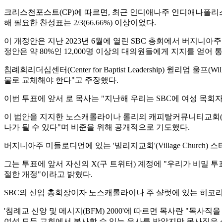
크리스천포스트(CP)에 따르면, 최근 인디애나주 인디애나폴리스에서
해 필요한 찬성표는 2/3(66.66%) 이상이었다.
이 개정안은 지난 2023년 6월에 열린 SBC 총회에서 버지니아주 알링턴
정안은 약 80%인 12,000명 이상의 대의원들에게 지지를 얻어 
침례회리더십센터(Center for Baptist Leadership) 윌
물로 교체해야 한다"고 주장했다.
이번 투표에 앞서 로 목사는 "지난해 우리는 SBC에 여성 목회자
이 법안을 지지한 노스캐롤라이나 롤리의 캐피탈커뮤니티교회(Capital Co
나가 될 수 있다"며 비준을 위해 공개적으로 기도했다.
버지니아주 미들로디언에 있는 '빌리지교회'(Village Church) 스티
그는 투표에 앞서 자신의 X(구 트위터) 계정에 "우리가 비밀 투
절한 개정"이라고 밝혔다.
SBC의 신임 총회장이자 노스캐롤라이나 주 샬럿에 있는 히코리그로
'침례교 신앙 및 메시지(BFM) 2000'에 따르면 목사란 "목
여성 모두 교회에서 봉사할 수 있는 은사를 받았지만 목사직은 