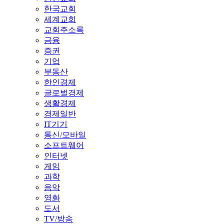
한국교회
세계교회
교회주소록
금융
증권
기업
부동산
한인경제
글로벌경제
생활경제
경제일반
IT기기
통신/모바일
소프트웨어
인터넷
게임
과학
음악
영화
도서
TV/방송