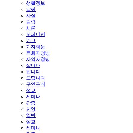
생활정보
날씨
사설
칼럼
시론
오피니언
기고
기자의눈
목회자청빙
사역자청빙
삽니다
팝니다
드립니다
구인구직
설교
세미나
간증
찬양
일반
설교
세미나