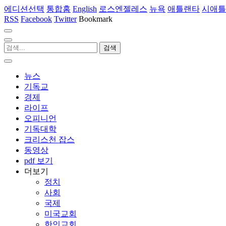
에디션선택
통합홈
English
로스엔젤레스
뉴욕
애틀랜타
시애틀
RSS
Facebook
Twitter
Bookmark
뉴스
기독교
경제
라이프
오피니언
기독대학
크리스천 잡스
동영상
pdf 보기
더보기
정치
사회
국제
미국교회
한인교회